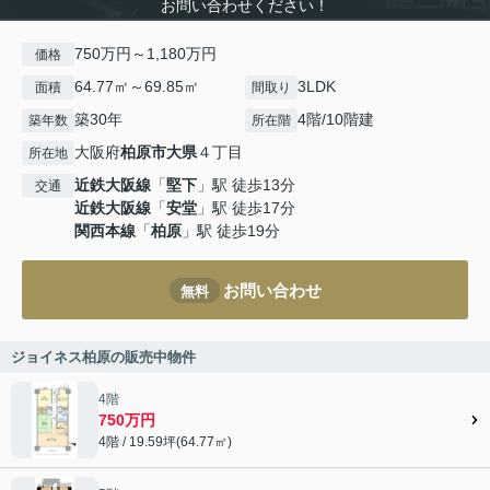
お問い合わせください！
750万円～1,180万円
価格
64.77㎡～69.85㎡
3LDK
面積
間取り
築30年
4階/10階建
築年数
所在階
大阪府
柏原市
大県
４丁目
所在地
近鉄大阪線
「
堅下
」駅 徒歩13分
交通
近鉄大阪線
「
安堂
」駅 徒歩17分
関西本線
「
柏原
」駅 徒歩19分
お問い合わせ
無料
ジョイネス柏原の販売中物件
4階
750万円
4階 / 19.59坪(64.77㎡)