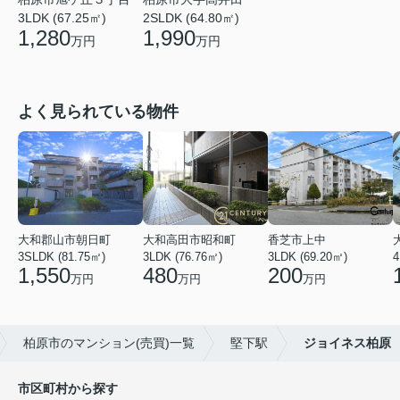
3LDK (67.25㎡)
2SLDK (64.80㎡)
1,280
1,990
万円
万円
よく見られている物件
大和郡山市朝日町
大和高田市昭和町
香芝市上中
3SLDK (81.75㎡)
3LDK (76.76㎡)
3LDK (69.20㎡)
4
1,550
480
200
万円
万円
万円
柏原市のマンション(売買)一覧
堅下駅
ジョイネス柏原
市区町村から探す