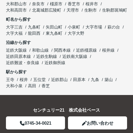
大和郡山市
奈良市
橿原市
香芝市
桜井市
大和高田市
北葛城郡広陵町
天理市
生駒市
生駒郡斑鳩町
町名から探す
大字三吉
九条町
矢田山町
小泉町
大字市場
萩の台
大字大福
龍田西
東九条町
大字大野
沿線から探す
近鉄大阪線
和歌山線
関西本線
近鉄橿原線
桜井線
近鉄田原本線
近鉄生駒線
近鉄南大阪線
近鉄難波・奈良線
近鉄御所線
駅から探す
王寺
桜井
五位堂
近鉄郡山
田原本
九条
築山
大和小泉
高田
香芝
センチュリー21 株式会社ベース
0745-34-0021
お問い合わせ