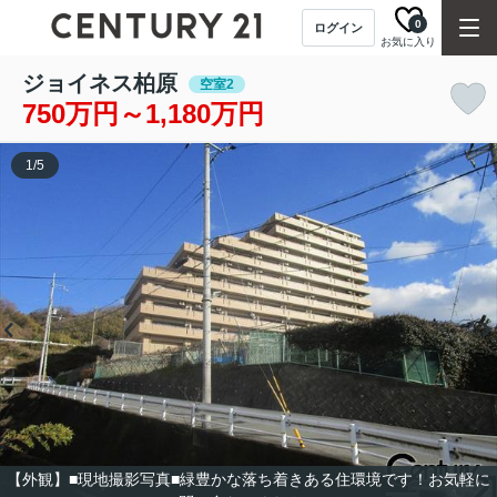
0
ログイン
お気に入り
ジョイネス柏原
空室2
750万円～1,180万円
1
/
5
【外観】■現地撮影写真■緑豊かな落ち着きある住環境です！お気軽に