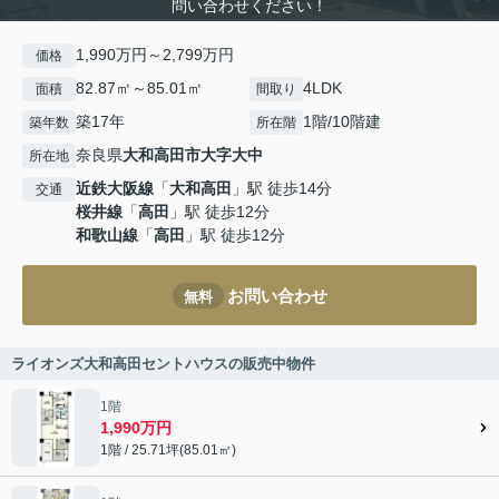
問い合わせください！
1,990万円～2,799万円
価格
82.87㎡～85.01㎡
4LDK
面積
間取り
築17年
1階/10階建
築年数
所在階
奈良県
大和高田市
大字大中
所在地
近鉄大阪線
「
大和高田
」駅 徒歩14分
交通
桜井線
「
高田
」駅 徒歩12分
和歌山線
「
高田
」駅 徒歩12分
お問い合わせ
無料
ライオンズ大和高田セントハウスの販売中物件
1階
1,990万円
1階 / 25.71坪(85.01㎡)