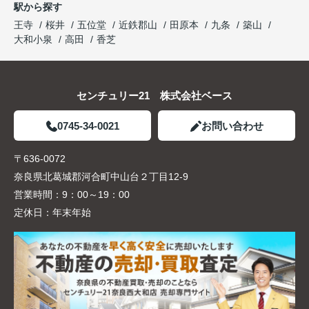
駅から探す
王寺
桜井
五位堂
近鉄郡山
田原本
九条
築山
大和小泉
高田
香芝
センチュリー21 株式会社ベース
0745-34-0021
お問い合わせ
〒636-0072
奈良県北葛城郡河合町中山台２丁目12-9
営業時間：
9：00～19：00
定休日：
年末年始