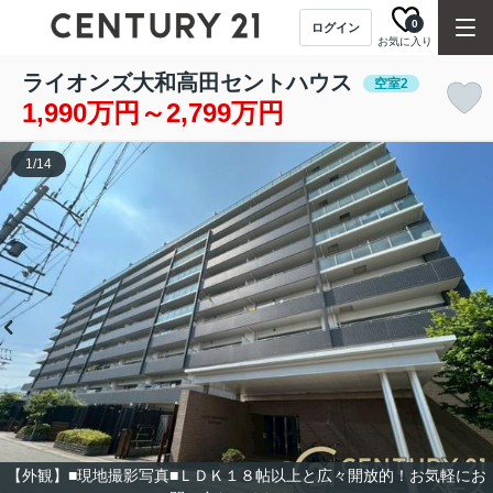
0
ログイン
お気に入り
ライオンズ大和高田セントハウス
空室2
1,990万円～2,799万円
1
/
14
【外観】■現地撮影写真■ＬＤＫ１８帖以上と広々開放的！お気軽にお