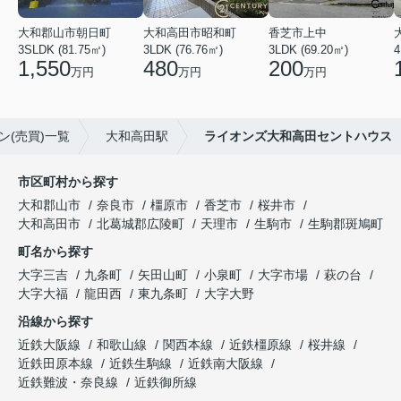
大和郡山市朝日町
大和高田市昭和町
香芝市上中
3SLDK (81.75㎡)
3LDK (76.76㎡)
3LDK (69.20㎡)
4
1,550
480
200
万円
万円
万円
ン(売買)一覧
大和高田駅
ライオンズ大和高田セントハウス
市区町村から探す
大和郡山市
奈良市
橿原市
香芝市
桜井市
大和高田市
北葛城郡広陵町
天理市
生駒市
生駒郡斑鳩町
町名から探す
大字三吉
九条町
矢田山町
小泉町
大字市場
萩の台
大字大福
龍田西
東九条町
大字大野
沿線から探す
近鉄大阪線
和歌山線
関西本線
近鉄橿原線
桜井線
近鉄田原本線
近鉄生駒線
近鉄南大阪線
近鉄難波・奈良線
近鉄御所線