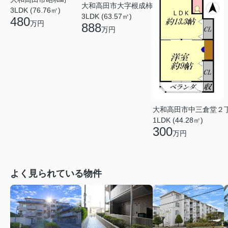
大和高田市大字根成柿
3LDK (76.76㎡)
3LDK (63.57㎡)
480
万円
888
万円
大和高田市中三倉堂２
1LDK (44.28㎡)
300
万円
よく見られている物件