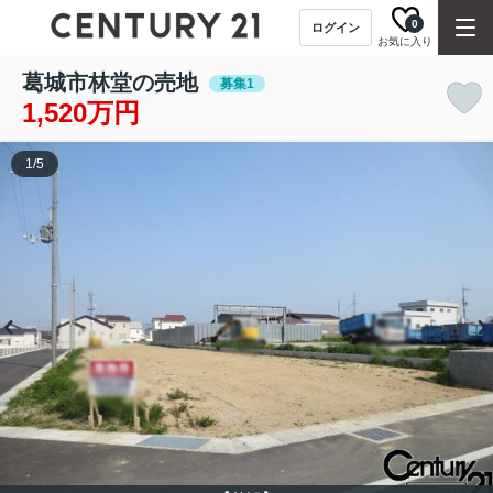
0
ログイン
お気に入り
葛城市林堂の売地
募集1
1,520万円
1
/
5