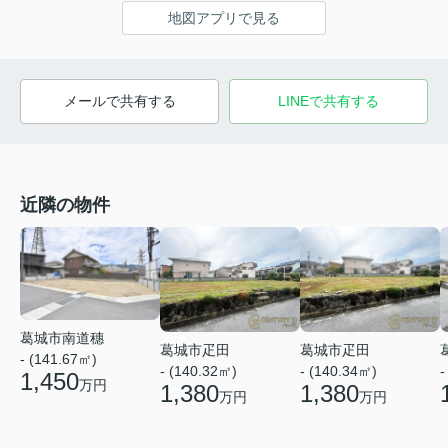
地図アプリで見る
メールで共有する
LINEで共有する
近隣の物件
葛城市南道穗
葛城市疋田
葛城市疋田
- (141.67㎡)
- (140.32㎡)
- (140.34㎡)
-
1,450
万円
1,380
1,380
万円
万円