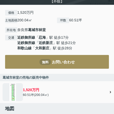
【外観】
1,520万円
価格
200.04㎡
60.51坪
土地面積
坪数
奈良県
葛城市
林堂
所在地
近鉄御所線
「
忍海
」駅 徒歩17分
交通
近鉄御所線
「
近鉄新庄
」駅 徒歩21分
和歌山線
「
大和新庄
」駅 徒歩28分
お問い合わせ
無料
葛城市林堂の売地の販売中物件
1,520万円
60.51坪(200.04㎡)
地図