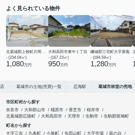
よく見られている物件
北葛城郡上牧町片岡台１丁目
大和高田市東中１丁目
磯城郡三宅町大字屏風
- (234.04㎡)
- (167.23㎡)
- (184.59㎡)
-
1,080
950
1,280
万円
万円
万円
和店
葛城市の土地(売買)一覧
忍海駅
葛城市林堂の売地
市区町村から探す
奈良市
大和郡山市
橿原市
香芝市
桜井市
北葛城郡広陵町
大和高田市
天理市
生駒市
生駒郡斑鳩町
町名から探す
大字三吉
九条町
小泉町
矢田山町
大字市場
萩の台