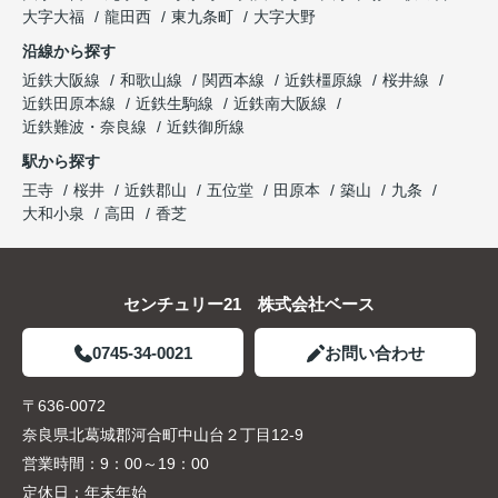
大字大福
龍田西
東九条町
大字大野
沿線から探す
近鉄大阪線
和歌山線
関西本線
近鉄橿原線
桜井線
近鉄田原本線
近鉄生駒線
近鉄南大阪線
近鉄難波・奈良線
近鉄御所線
駅から探す
王寺
桜井
近鉄郡山
五位堂
田原本
築山
九条
大和小泉
高田
香芝
センチュリー21 株式会社ベース
0745-34-0021
お問い合わせ
〒636-0072
奈良県北葛城郡河合町中山台２丁目12-9
営業時間：
9：00～19：00
定休日：
年末年始