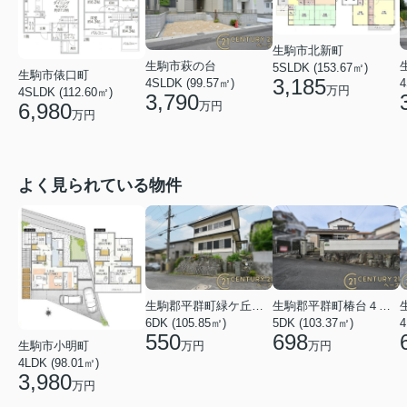
生駒市北新町
生駒市萩の台
5SLDK (153.67㎡)
生駒市俵口町
3,185
4SLDK (99.57㎡)
4
万円
4SLDK (112.60㎡)
3,790
6,980
万円
万円
よく見られている物件
生駒郡平群町緑ケ丘５丁目
生駒郡平群町椿台４丁目
6DK (105.85㎡)
5DK (103.37㎡)
4
550
698
万円
万円
生駒市小明町
4LDK (98.01㎡)
3,980
万円