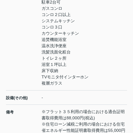
駐車2台可
ガスコンロ
コンロ２口以上
システムキッチン
コンロ３口
カウンターキッチン
追焚機能浴室
温水洗浄便座
洗髪洗面化粧台
トイレ２ヶ所
浴室１坪以上
床下収納
TVモニタ付インターホン
複層ガラス
-
設備(その他)
※フラット３５利用の場合における適合証明
備考
書取得費用は88,000円(税込)
※住宅ローン減税ご利用の場合における住宅
省エネルギー性能証明書取得費用は55,000円