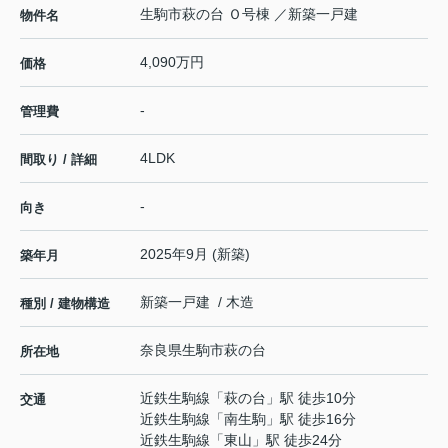
生駒市萩の台 Ｏ号棟 ／新築一戸建
物件名
4,090万円
価格
-
管理費
4LDK
間取り / 詳細
-
向き
2025年9月 (新築)
築年月
新築一戸建 / 木造
種別 / 建物構造
奈良県
生駒市
萩の台
所在地
近鉄生駒線
「
萩の台
」駅 徒歩10分
交通
近鉄生駒線
「
南生駒
」駅 徒歩16分
近鉄生駒線
「
東山
」駅 徒歩24分