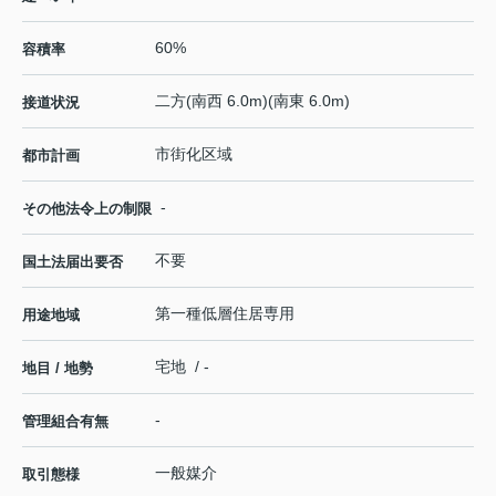
60%
容積率
二方(南西 6.0m)(南東 6.0m)
接道状況
市街化区域
都市計画
-
その他法令上の制限
不要
国土法届出要否
第一種低層住居専用
用途地域
宅地 / -
地目 / 地勢
-
管理組合有無
一般媒介
取引態様