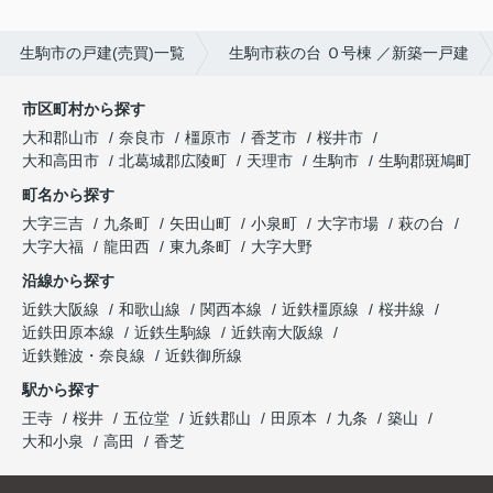
生駒市の戸建(売買)一覧
生駒市萩の台 Ｏ号棟 ／新築一戸建
市区町村から探す
大和郡山市
奈良市
橿原市
香芝市
桜井市
大和高田市
北葛城郡広陵町
天理市
生駒市
生駒郡斑鳩町
町名から探す
大字三吉
九条町
矢田山町
小泉町
大字市場
萩の台
大字大福
龍田西
東九条町
大字大野
沿線から探す
近鉄大阪線
和歌山線
関西本線
近鉄橿原線
桜井線
近鉄田原本線
近鉄生駒線
近鉄南大阪線
近鉄難波・奈良線
近鉄御所線
駅から探す
王寺
桜井
五位堂
近鉄郡山
田原本
九条
築山
大和小泉
高田
香芝