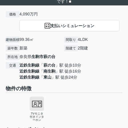
です！■
4,090万円
価格
支払いシミュレーション
99.36㎡
4LDK
建物面積
間取り
新築
2階建
築年数
階建て
奈良県
生駒市
萩の台
所在地
近鉄生駒線
「
萩の台
」駅 徒歩10分
交通
近鉄生駒線
「
南生駒
」駅 徒歩16分
近鉄生駒線
「
東山
」駅 徒歩24分
物件の特徴
TVモニタ
付きインタ
ーホン