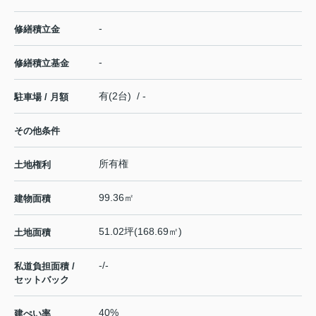
-
修繕積立金
-
修繕積立基金
有(2台) / -
駐車場 / 月額
その他条件
所有権
土地権利
99.36㎡
建物面積
51.02坪(168.69㎡)
土地面積
-/-
私道負担面積 /
セットバック
40%
建ぺい率