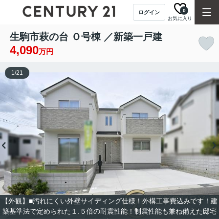
0
ログイン
お気に入り
生駒市萩の台 Ｏ号棟 ／新築一戸建
4,090
万円
1
/
21
【外観】■汚れにくい外壁サイディング仕様！外構工事費込みです！建
築基準法で定められた１.５倍の耐震性能！制震性能も兼ね備えた邸宅