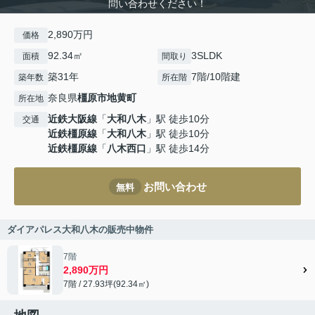
問い合わせください！
2,890万円
価格
92.34㎡
3SLDK
面積
間取り
築31年
7階/10階建
築年数
所在階
奈良県
橿原市
地黄町
所在地
近鉄大阪線
「
大和八木
」駅 徒歩10分
交通
近鉄橿原線
「
大和八木
」駅 徒歩10分
近鉄橿原線
「
八木西口
」駅 徒歩14分
お問い合わせ
無料
ダイアパレス大和八木の販売中物件
7階
2,890万円
7階 / 27.93坪(92.34㎡)