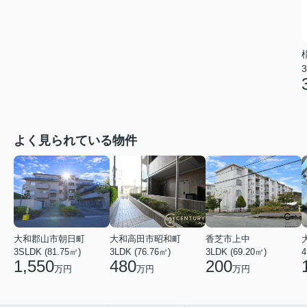
3
よく見られている物件
大和郡山市朝日町
大和高田市昭和町
香芝市上中
3SLDK (81.75㎡)
3LDK (76.76㎡)
3LDK (69.20㎡)
4
1,550
480
200
万円
万円
万円