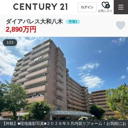
0
ログイン
お気に入り
ダイアパレス大和八木
空室1
2,890万円
1
/
23
【外観】■現地撮影写真■２０２６年５月内装リフォーム！お気軽にお