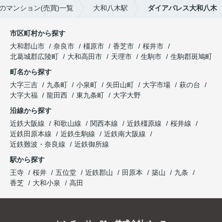
のマンション(売買)一覧
大和八木駅
ダイアパレス大和八木
市区町村から探す
大和郡山市
奈良市
橿原市
香芝市
桜井市
北葛城郡広陵町
大和高田市
天理市
生駒市
生駒郡斑鳩町
町名から探す
大字三吉
九条町
小泉町
矢田山町
大字市場
萩の台
大字大福
龍田西
東九条町
大字大野
沿線から探す
近鉄大阪線
和歌山線
関西本線
近鉄橿原線
桜井線
近鉄田原本線
近鉄生駒線
近鉄南大阪線
近鉄難波・奈良線
近鉄御所線
駅から探す
王寺
桜井
五位堂
近鉄郡山
田原本
築山
九条
香芝
大和小泉
高田