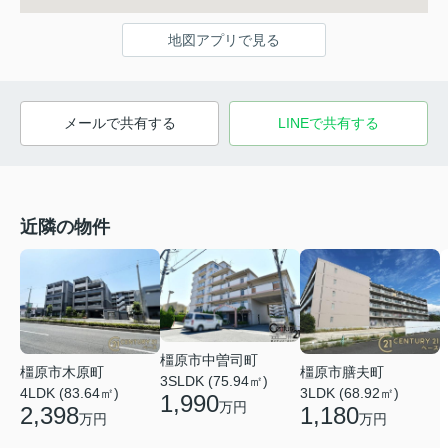
地図アプリで見る
メールで共有する
LINEで共有する
近隣の物件
橿原市中曽司町
橿原市木原町
橿原市膳夫町
3SLDK (75.94㎡)
4LDK (83.64㎡)
3LDK (68.92㎡)
1,990
万円
2,398
1,180
万円
万円