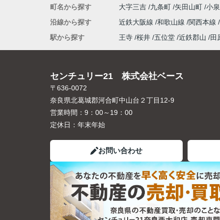
町名から探す
大字三吉
九条町
矢田山町
小
沿線から探す
近鉄大阪線
和歌山線
関西本線
駅から探す
王寺
桜井
五位堂
近鉄郡山
田
センチュリー21 株式会社ベース
〒636-0072
奈良県北葛城郡河合町中山台２丁目12-9
営業時間：
9：00～19：00
定休日：
年末年始
お問い合わせ