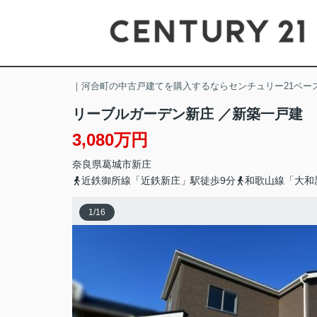
｜河合町の中古戸建てを購入するならセンチュリー21ベー
リーブルガーデン新庄 ／新築一戸建
3,080万円
奈良県
葛城市
新庄
近鉄御所線「近鉄新庄」駅徒歩9分
和歌山線「大和
1
/
16