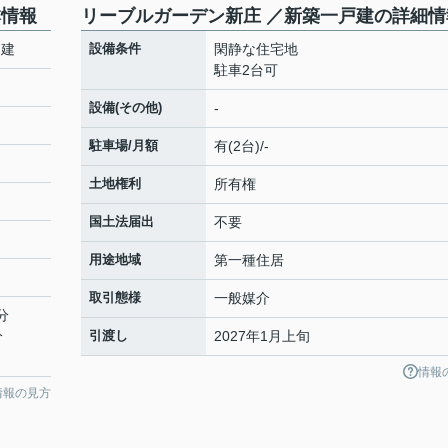
本情報
リーブルガーデン新庄 ／新築一戸建の詳細情
戸建
設備条件
閑静な住宅地
駐車2台可
設備(その他)
-
駐車場/月額
有(2台)/-
土地権利
所有権
国土法届出
不要
用途地域
第一種住居
取引態様
一般媒介
分
分
引渡し
2027年1月上旬
情報
情報の見方