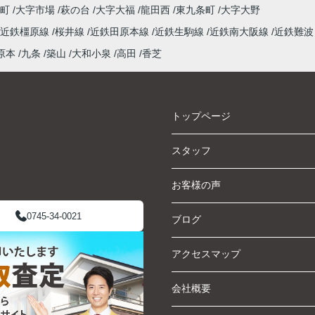
泉町
大字市場
萩の台
大字大福
龍田西
東九条町
大字大野
近鉄橿原線
桜井線
近鉄田原本線
近鉄生駒線
近鉄南大阪線
近鉄難波
原本
九条
築山
大和小泉
高田
香芝
トップページ
スタッフ
お客様の声
0745-34-0021
ブログ
アクセスマップ
会社概要