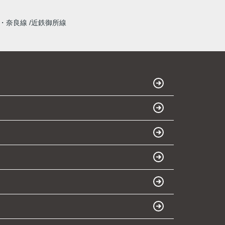
・奈良線
近鉄御所線