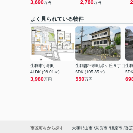
3,690
2,780
2
万円
万円
よく見られている物件
生駒市小明町
生駒郡平群町緑ケ丘５丁目
生
4LDK (98.01㎡)
6DK (105.85㎡)
5DK
3,980
550
69
万円
万円
市区町村から探す
大和郡山市
奈良市
橿原市
香芝