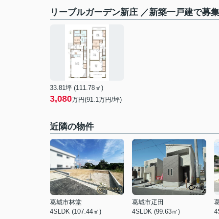
リーブルガーデン新庄 ／新築一戸建で募
33.81坪 (111.78㎡)
3,080
万円(
91.1
万円/坪)
近隣の物件
葛城市林堂
葛城市疋田
4SLDK (107.44㎡)
4SLDK (99.63㎡)
4