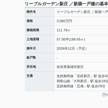
リーブルガーデン新庄 ／新築一戸建の基
物件名
リーブルガーデン新庄 ／新築一
価格
3,080万円
建物面積
111.78㎡
土地面積
57.06坪(188.65㎡)
築年月
2026年12月（予定）
総戸数
-
所在地
奈良県
葛城市
新庄
交通
近鉄御所線
「
近鉄新庄
」駅 徒歩9
和歌山線
「
大和新庄
」駅 徒歩18
近鉄御所線
「
忍海
」駅 徒歩29分