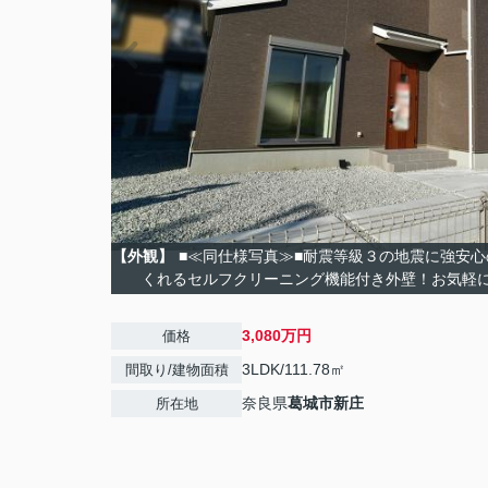
【外観】
■≪同仕様写真≫■耐震等級３の地震に強安
くれるセルフクリーニング機能付き外壁！お気軽
3,080万円
価格
3LDK/111.78㎡
間取り/建物面積
奈良県
葛城市
新庄
所在地