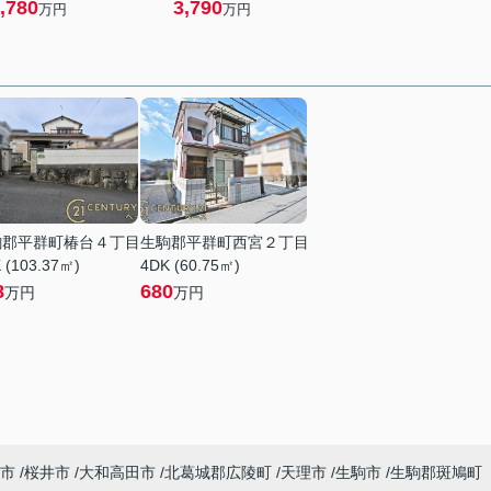
,780
3,790
万円
万円
駒郡平群町椿台４丁目
生駒郡平群町西宮２丁目
 (103.37㎡)
4DK (60.75㎡)
8
680
万円
万円
市
桜井市
大和高田市
北葛城郡広陵町
天理市
生駒市
生駒郡斑鳩町