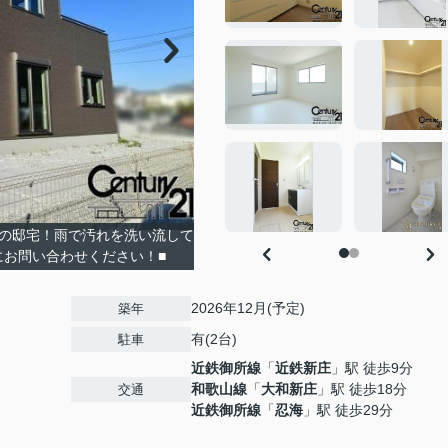
心の邸宅！雨で汚れを洗い流して
にお問い合わせください！■
2026年12月(予定)
築年
有(2台)
駐車
近鉄御所線
「
近鉄新庄
」駅 徒歩9分
和歌山線
「
大和新庄
」駅 徒歩18分
交通
近鉄御所線
「
忍海
」駅 徒歩29分