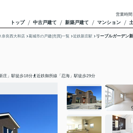
営業時間
トップ
中古戸建て
新築戸建て
マンション
リーブルガーデン新
ス奈良西大和店
葛城市の戸建(売買)一覧
近鉄新庄駅
新庄」駅徒歩18分
近鉄御所線「忍海」駅徒歩29分