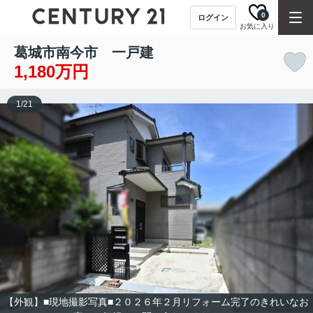
0
ログイン
お気に入り
葛城市南今市 一戸建
1,180万円
1
/
21
【外観】■現地撮影写真■２０２６年２月リフォーム完了のきれいなお