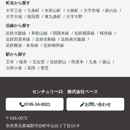
町名から探す
大字三吉
九条町
矢田山町
小泉町
大字市場
萩の台
大字大福
龍田西
東九条町
大字大野
沿線から探す
近鉄大阪線
和歌山線
関西本線
近鉄橿原線
桜井線
近鉄田原本線
近鉄生駒線
近鉄南大阪線
近鉄難波・奈良線
近鉄御所線
駅から探す
王寺
桜井
五位堂
近鉄郡山
田原本
九条
築山
大和小泉
高田
香芝
センチュリー21 株式会社ベース
0745-34-0021
お問い合わせ
〒636-0072
奈良県北葛城郡河合町中山台２丁目12-9