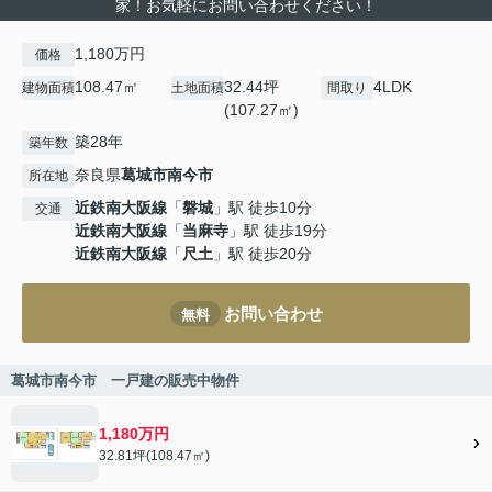
家！お気軽にお問い合わせください！
1,180万円
価格
108.47㎡
32.44坪
4LDK
建物面積
土地面積
間取り
(107.27㎡)
築28年
築年数
奈良県
葛城市
南今市
所在地
近鉄南大阪線
「
磐城
」駅 徒歩10分
交通
近鉄南大阪線
「
当麻寺
」駅 徒歩19分
近鉄南大阪線
「
尺土
」駅 徒歩20分
お問い合わせ
無料
葛城市南今市 一戸建の販売中物件
1,180万円
32.81坪(108.47㎡)