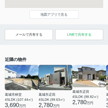
地図アプリで見る
メールで共有する
LINEで共有する
近隣の物件
葛城市疋田
葛城市林堂
葛城市疋田
4SLDK (98.82㎡)
4SLDK (107.44㎡)
4SLDK (99.63㎡)
3
2,780
万円
3,690
2,780
万円
万円