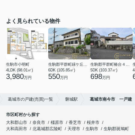
よく見られている物件
生駒市小明町
生駒郡平群町緑ケ丘５丁目
生駒郡平群町椿台４丁目
4LDK (98.01㎡)
6DK (105.85㎡)
5DK (103.37㎡)
4
3,980
550
698
万円
万円
万円
葛城市の戸建(売買)一覧
磐城駅
葛城市南今市 一戸建
市区町村から探す
大和郡山市
奈良市
橿原市
香芝市
桜井市
大和高田市
北葛城郡広陵町
天理市
生駒市
生駒郡斑鳩町