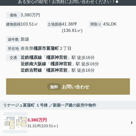
ある安心の邸宅！お気軽にお問い合わせください！■
3,380万円
価格
103.51㎡
41.38坪
4SLDK
建物面積
土地面積
間取り
(136.81㎡)
新築
築年数
奈良県
橿原市
菖蒲町
２丁目
所在地
近鉄橿原線
「
橿原神宮前
」駅 徒歩16分
交通
近鉄南大阪線
「
橿原神宮前
」駅 徒歩16分
近鉄吉野線
「
橿原神宮前
」駅 徒歩16分
お問い合わせ
無料
リナージュ菖蒲町 １号棟 ／新築一戸建の販売中物件
3,380万円
31.31坪(103.51㎡)