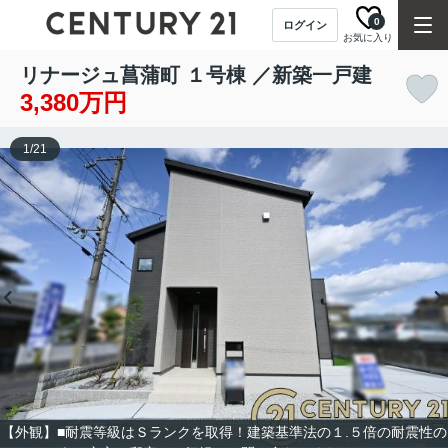
0
ログイン
お気に入り
リナージュ菖蒲町 １号棟 ／新築一戸建
3,380万円
1
/
21
【外観】■耐震等級はＳランクを取得！建築基準法の１.５倍の耐震性の