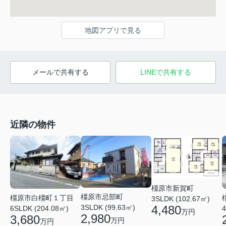
地図アプリで見る
メールで共有する
LINEで共有する
近隣の物件
橿原市新賀町
橿原市忌部町
橿原市白橿町１丁目
3SLDK (102.67㎡)
4,480
3SLDK (99.63㎡)
6SLDK (204.08㎡)
4
万円
2,980
3,680
万円
万円