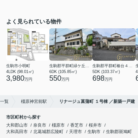
よく見られている物件
生駒市小明町
生駒郡平群町緑ケ丘５丁目
生駒郡平群町椿台４丁目
4LDK (98.01㎡)
6DK (105.85㎡)
5DK (103.37㎡)
4
3,980
550
698
万円
万円
万円
)一覧
橿原神宮前駅
リナージュ菖蒲町 １号棟 ／新築一戸建
市区町村から探す
大和郡山市
奈良市
橿原市
香芝市
桜井市
大和高田市
北葛城郡広陵町
天理市
生駒市
生駒郡斑鳩町