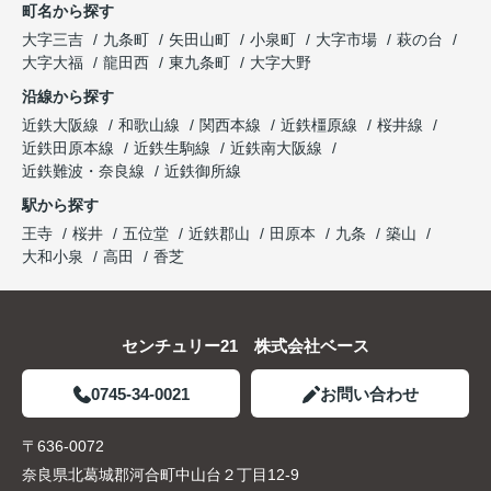
町名から探す
大字三吉
九条町
矢田山町
小泉町
大字市場
萩の台
大字大福
龍田西
東九条町
大字大野
沿線から探す
近鉄大阪線
和歌山線
関西本線
近鉄橿原線
桜井線
近鉄田原本線
近鉄生駒線
近鉄南大阪線
近鉄難波・奈良線
近鉄御所線
駅から探す
王寺
桜井
五位堂
近鉄郡山
田原本
九条
築山
大和小泉
高田
香芝
センチュリー21 株式会社ベース
0745-34-0021
お問い合わせ
〒636-0072
奈良県北葛城郡河合町中山台２丁目12-9