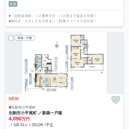
新築
■「近鉄奈良駅」バス乗車９分・バス停まで徒歩６分程！
■南向き・４ＳＬＤＫの住まい！駐車スペース４台分有！
新築一戸建
NEW
生駒市小平尾町
生駒市小平尾町 ／新築一戸建
4,090
万円
- / 106.81㎡ / 3SLDK /予定