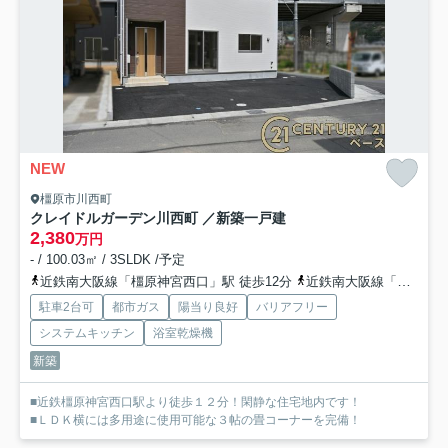
NEW
橿原市川西町
クレイドルガーデン川西町 ／新築一戸建
2,380
万円
- / 100.03㎡ / 3SLDK /予定
近鉄南大阪線「橿原神宮西口」駅 徒歩12分
近鉄南大阪線「坊城」駅 徒歩21分
駐車2台可
都市ガス
陽当り良好
バリアフリー
システムキッチン
浴室乾燥機
新築
■近鉄橿原神宮西口駅より徒歩１２分！閑静な住宅地内です！
■ＬＤＫ横には多用途に使用可能な３帖の畳コーナーを完備！