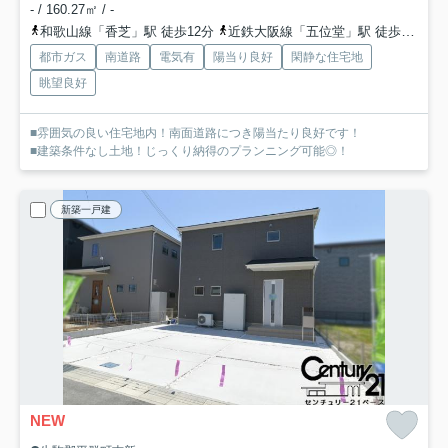
- / 160.27㎡ / -
和歌山線「香芝」駅 徒歩12分
近鉄大阪線「五位堂」駅 徒歩13分
都市ガス
南道路
電気有
陽当り良好
閑静な住宅地
眺望良好
■雰囲気の良い住宅地内！南面道路につき陽当たり良好です！
■建築条件なし土地！じっくり納得のプランニング可能◎！
新築一戸建
NEW