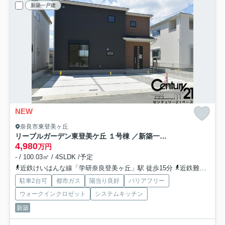
新築一戸建
NEW
奈良市東登美ヶ丘
リーブルガーデン東登美ケ丘 １号棟 ／新築一戸建
4,980
万円
- / 100.03㎡ / 4SLDK /予定
近鉄けいはんな線「学研奈良登美ヶ丘」駅 徒歩15分
近鉄難波・奈良線「菖蒲池」駅 徒歩35分
駐車2台可
都市ガス
陽当り良好
バリアフリー
ウォークインクロゼット
システムキッチン
新築