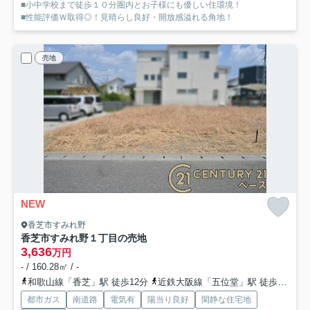
■小中学校まで徒歩１０分圏内とお子様にも優しい住環境！
■性能評価Ｗ取得◎！見晴らし良好・開放感溢れる角地！
売地
NEW
香芝市すみれ野
香芝市すみれ野１丁目の売地
3,636
万円
- / 160.28㎡ / -
和歌山線「香芝」駅 徒歩12分
近鉄大阪線「五位堂」駅 徒歩13分
都市ガス
南道路
電気有
陽当り良好
閑静な住宅地