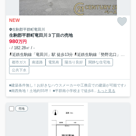
NEW
生駒郡平群町竜田川
生駒郡平群町竜田川３丁目の売地
980
万円
- / 182.28㎡ / -
近鉄生駒線「竜田川」駅 徒歩13分
近鉄生駒線「勢野北口」駅 徒歩18分
都市ガス
南道路
電気有
陽当り良好
閑静な住宅地
公共下水
■建築条件無し！お好きなハウスメーカーや工務店での建築が可能です♪
■南西角地！土地約55坪！ ■平群南小学校まで徒歩8...
もっと見る
売地