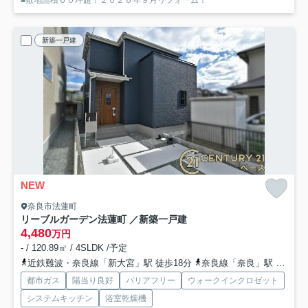
新築一戸建
NEW
奈良市法蓮町
リーブルガーデン法蓮町 ／新築一戸建
4,480
万円
- / 120.89㎡ / 4SLDK /予定
近鉄難波・奈良線「新大宮」駅 徒歩18分
奈良線「奈良」駅 バス9分 「法蓮町」 停歩6分
都市ガス
陽当り良好
バリアフリー
ウォークインクロゼット
システムキッチン
浴室乾燥機