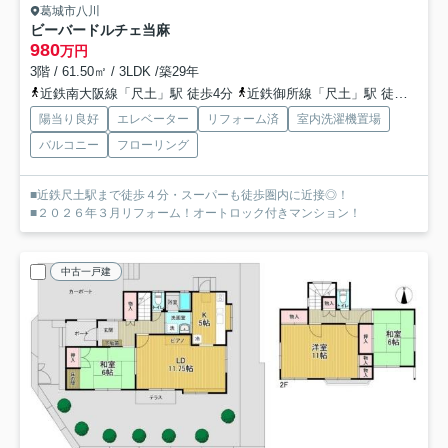
葛城市八川
ビーバードルチェ当麻
980
万円
3階 / 61.50㎡ / 3LDK /築29年
近鉄南大阪線「尺土」駅 徒歩4分
近鉄御所線「尺土」駅 徒歩4分
陽当り良好
エレベーター
リフォーム済
室内洗濯機置場
バルコニー
フローリング
■近鉄尺土駅まで徒歩４分・スーパーも徒歩圏内に近接◎！
■２０２６年３月リフォーム！オートロック付きマンション！
中古一戸建