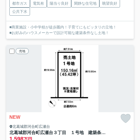
都市ガス
電気有
陽当り良好
閑静な住宅地
眺望良好
公共下水
■商業施設・小中学校が徒歩圏内！子育てにもピッタリの立地！
■お好みのハウスメーカーで設計可能な建築条件なし土地！
売地
NEW
北葛城郡河合町広瀬台
北葛城郡河合町広瀬台３丁目 １号地 建築条件なし土地
1,598
万円