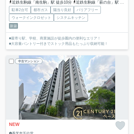
近鉄生駒線「南生駒」駅 徒歩10分
近鉄生駒線「萩の台」駅 徒歩13分
駐車2台可
都市ガス
陽当り良好
バリアフリー
ウォークインクロゼット
システムキッチン
新築
■最寄り駅、学校、商業施設が徒歩圏内の便利なエリア！
■大容量パントリー付きでストック用品もたっぷり収納可能！
中古マンション
NEW
香芝市五位堂