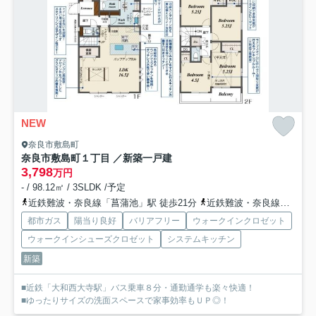
NEW
奈良市敷島町
奈良市敷島町１丁目 ／新築一戸建
3,798
万円
- / 98.12㎡ / 3SLDK /予定
近鉄難波・奈良線「菖蒲池」駅 徒歩21分
近鉄難波・奈良線「大和西大寺」駅 バス8分 「秋篠西」 停歩4分
都市ガス
陽当り良好
バリアフリー
ウォークインクロゼット
ウォークインシューズクロゼット
システムキッチン
新築
■近鉄「大和西大寺駅」バス乗車８分・通勤通学も楽々快適！
■ゆったりサイズの洗面スペースで家事効率もＵＰ◎！