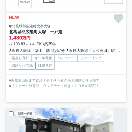
NEW
北葛城郡広陵町大字大塚
北葛城郡広陵町大塚 一戸建
1,480
万円
- / 103.83㎡ / 4LDK /築35年
近鉄大阪線「築山」駅 徒歩7分
近鉄大阪線「大和高田」駅 徒歩20分
陽当り良好
オール電化
バルコニー
フローリング
閑静な住宅地
眺望良好
■近鉄築山駅まで徒歩７分！落ち着きある閑静な住宅地内！
■リフォーム歴有◎！ウッドデッキ付き４ＬＤＫの邸宅！
新築一戸建