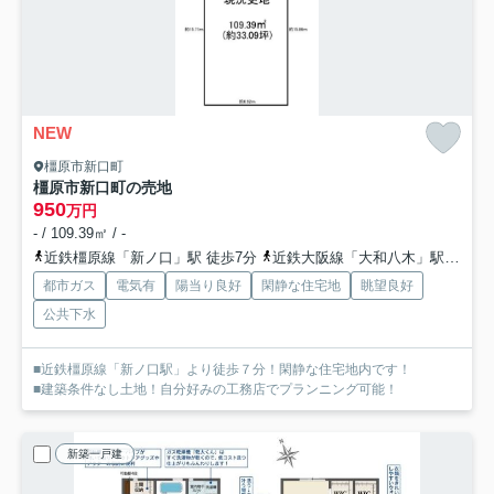
NEW
橿原市新口町
橿原市新口町の売地
950
万円
- / 109.39㎡ / -
近鉄橿原線「新ノ口」駅 徒歩7分
近鉄大阪線「大和八木」駅 徒歩25分
都市ガス
電気有
陽当り良好
閑静な住宅地
眺望良好
公共下水
■近鉄橿原線「新ノ口駅」より徒歩７分！閑静な住宅地内です！
■建築条件なし土地！自分好みの工務店でプランニング可能！
新築一戸建