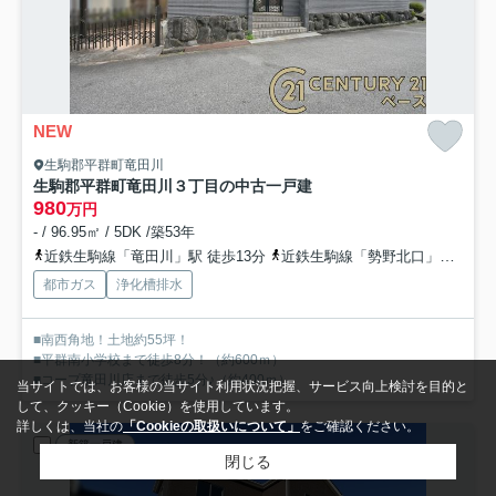
NEW
生駒郡平群町竜田川
生駒郡平群町竜田川３丁目の中古一戸建
980
万円
- / 96.95㎡ / 5DK /築53年
近鉄生駒線「竜田川」駅 徒歩13分
近鉄生駒線「勢野北口」駅 徒歩18分
都市ガス
浄化槽排水
■南西角地！土地約55坪！
■平群南小学校まで徒歩8分！（約600ｍ）
■コープ竜田川店まで徒歩5分♪（約400ｍ）
当サイトでは、お客様の当サイト利用状況把握、サービス向上検討を目的と
して、クッキー（Cookie）を使用しています。
詳しくは、当社の
「Cookieの取扱いについて」
をご確認ください。
新築一戸建
閉じる