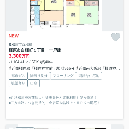
NEW
橿原市白橿町
橿原市白橿町１丁目 一戸建
3,300
万円
- / 104.41㎡ / 5DK /築40年
近鉄橿原線「橿原神宮前」駅 徒歩6分
近鉄南大阪線「橿原神宮前」駅 徒歩6分
都市ガス
陽当り良好
フローリング
閑静な住宅地
眺望良好
出窓
■近鉄橿原神宮前駅より徒歩６分と電車利用も楽々快適！
■二方道路につき開放的！全居室６帖以上・５ＤＫの邸宅！