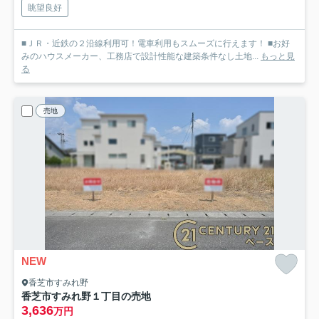
眺望良好
■ＪＲ・近鉄の２沿線利用可！電車利用もスムーズに行えます！ ■お好
みのハウスメーカー、工務店で設計性能な建築条件なし土地...
もっと見
る
売地
NEW
香芝市すみれ野
香芝市すみれ野１丁目の売地
3,636
万円