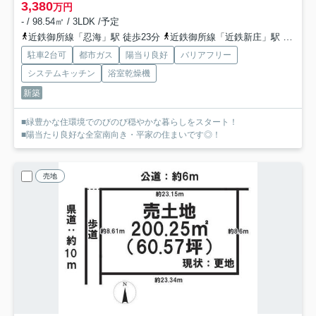
3,380
万円
- / 98.54㎡ / 3LDK /予定
近鉄御所線「忍海」駅 徒歩23分
近鉄御所線「近鉄新庄」駅 徒歩23分
駐車2台可
都市ガス
陽当り良好
バリアフリー
システムキッチン
浴室乾燥機
新築
■緑豊かな住環境でのびのび穏やかな暮らしをスタート！
■陽当たり良好な全室南向き・平家の住まいです◎！
売地