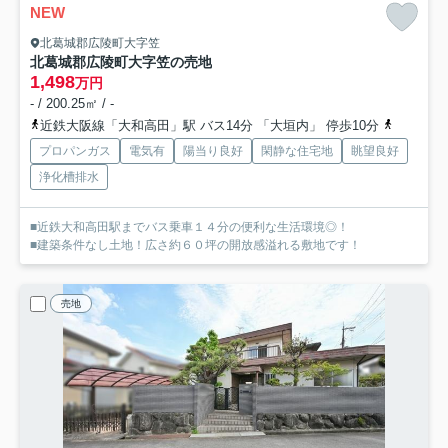
NEW
北葛城郡広陵町大字笠
北葛城郡広陵町大字笠の売地
1,498
万円
- / 200.25㎡ / -
近鉄大阪線「大和高田」駅 バス14分 「大垣内」 停歩10分
近鉄田原
プロパンガス
電気有
陽当り良好
閑静な住宅地
眺望良好
浄化槽排水
■近鉄大和高田駅までバス乗車１４分の便利な生活環境◎！
■建築条件なし土地！広さ約６０坪の開放感溢れる敷地です！
売地