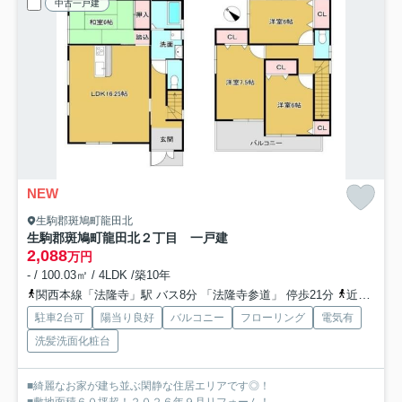
中古一戸建
NEW
生駒郡斑鳩町龍田北
生駒郡斑鳩町龍田北２丁目 一戸建
2,088
万円
- / 100.03㎡ / 4LDK /築10年
関西本線「法隆寺」駅 バス8分 「法隆寺参道」 停歩21分
近鉄生駒線「竜田川」駅 徒歩30分
駐車2台可
陽当り良好
バルコニー
フローリング
電気有
洗髪洗面化粧台
■綺麗なお家が建ち並ぶ閑静な住居エリアです◎！
■敷地面積６０坪超！２０２６年９月リフォーム！