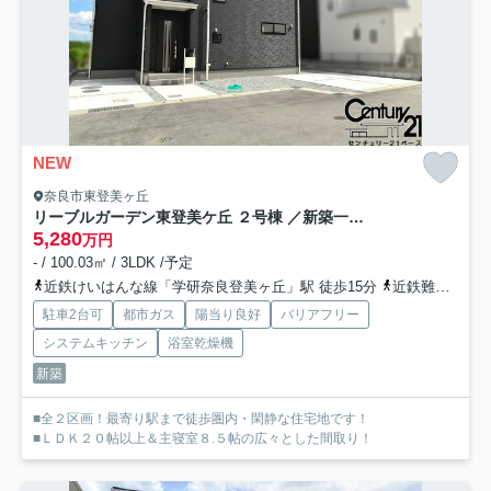
NEW
奈良市東登美ヶ丘
リーブルガーデン東登美ケ丘 ２号棟 ／新築一戸建
5,280
万円
- / 100.03㎡ / 3LDK /予定
近鉄けいはんな線「学研奈良登美ヶ丘」駅 徒歩15分
近鉄難波・奈良線「菖蒲池」駅 徒歩35分
駐車2台可
都市ガス
陽当り良好
バリアフリー
システムキッチン
浴室乾燥機
新築
■全２区画！最寄り駅まで徒歩圏内・閑静な住宅地です！
■ＬＤＫ２０帖以上＆主寝室８.５帖の広々とした間取り！