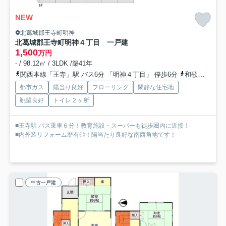
NEW
北葛城郡王寺町明神
北葛城郡王寺町明神４丁目 一戸建
1,500
万円
- / 98.12㎡ / 3LDK /築41年
関西本線「王寺」駅 バス6分 「明神４丁目」 停歩6分
和歌山線「畠田」駅 徒歩21分
都市ガス
陽当り良好
フローリング
閑静な住宅地
眺望良好
トイレ２ヶ所
■王寺駅 バス乗車６分！教育施設・スーパーも徒歩圏内に近接！
■内外装リフォーム歴有◎！陽当たり良好な南西角地です！
中古一戸建