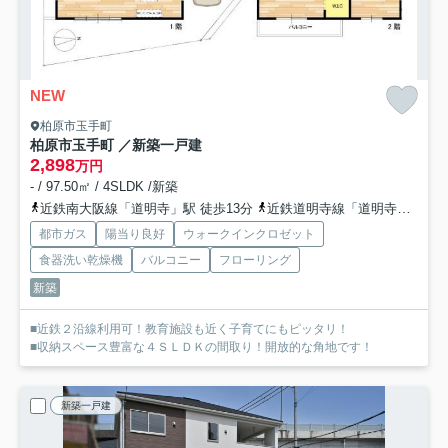
NEW
柏原市玉手町
柏原市玉手町 ／新築一戸建
2,898
万円
- / 97.50㎡ / 4SLDK /新築
近鉄南大阪線「道明寺」駅 徒歩13分
近鉄道明寺線「道明寺」駅 徒歩13分
都市ガス
陽当り良好
ウォークインクロゼット
食器洗い乾燥機
バルコニー
フローリング
新築
■近鉄２沿線利用可！教育施設も近く子育てにもピッタリ！
■収納スペース豊富な４ＳＬＤＫの間取り！開放的な角地です！
新築一戸建