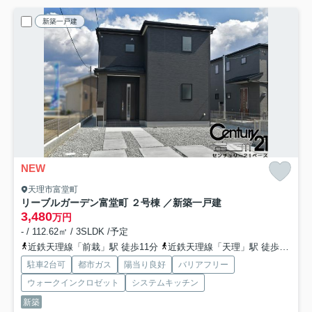
新築一戸建
NEW
天理市富堂町
リーブルガーデン富堂町 ２号棟 ／新築一戸建
3,480
万円
- / 112.62㎡ / 3SLDK /予定
近鉄天理線「前栽」駅 徒歩11分
近鉄天理線「天理」駅 徒歩18分
駐車2台可
都市ガス
陽当り良好
バリアフリー
ウォークインクロゼット
システムキッチン
新築