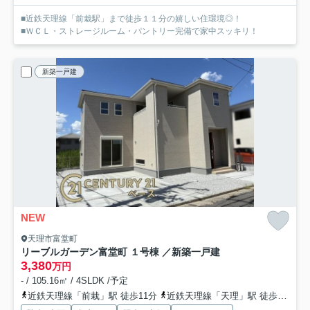
■近鉄天理線「前栽駅」まで徒歩１１分の嬉しい住環境◎！
■ＷＣＬ・ストレージルーム・パントリー完備で家中スッキリ！
新築一戸建
NEW
天理市富堂町
リーブルガーデン富堂町 １号棟 ／新築一戸建
3,380
万円
- / 105.16㎡ / 4SLDK /予定
近鉄天理線「前栽」駅 徒歩11分
近鉄天理線「天理」駅 徒歩18分