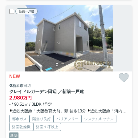
新築一戸建
NEW
柏原市田辺
クレイドルガーデン田辺 ／新築一戸建
2,980
万円
- / 90.51㎡ / 3LDK /予定
近鉄大阪線「大阪教育大前」駅 徒歩13分
近鉄大阪線「河内国分」駅 徒歩15分
都市ガス
陽当り良好
バリアフリー
システムキッチン
浴室乾燥機
浴室１坪以上
新築