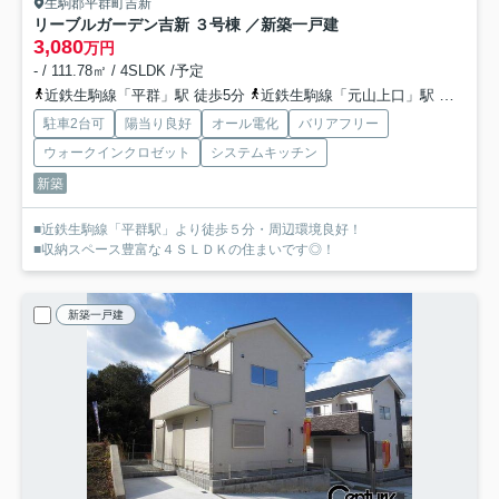
生駒郡平群町吉新
リーブルガーデン吉新 ３号棟 ／新築一戸建
3,080
万円
- / 111.78㎡ / 4SLDK /予定
近鉄生駒線「平群」駅 徒歩5分
近鉄生駒線「元山上口」駅 徒歩16分
駐車2台可
陽当り良好
オール電化
バリアフリー
ウォークインクロゼット
システムキッチン
新築
■近鉄生駒線「平群駅」より徒歩５分・周辺環境良好！
■収納スペース豊富な４ＳＬＤＫの住まいです◎！
新築一戸建