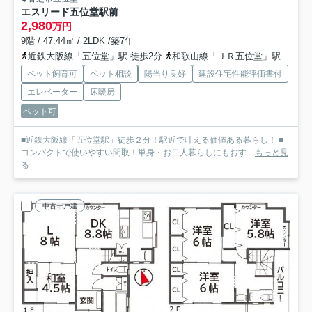
エスリード五位堂駅前
2,980
万円
9階 / 47.44㎡ / 2LDK /築7年
近鉄大阪線「五位堂」駅 徒歩2分
和歌山線「ＪＲ五位堂」駅 徒歩10分
ペット飼育可
ペット相談
陽当り良好
建設住宅性能評価書付
エレベーター
床暖房
ペット可
■近鉄大阪線「五位堂駅」徒歩２分！駅近で叶える価値ある暮らし！ ■
コンパクトで使いやすい間取！単身・お二人暮らしにもおす...
もっと見
る
中古一戸建