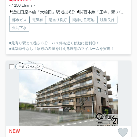
- / 150.16㎡ / -
近鉄田原本線「大輪田」駅 徒歩8分
関西本線「王寺」駅 バス5分 「中山台２丁目」 停歩2分
都市ガス
電気有
陽当り良好
閑静な住宅地
眺望良好
公共下水
■最寄り駅まで徒歩６分・バス停も近く移動に便利◎！
■建築条件なし！家族の希望を叶える理想のマイホームを実現！
中古マンション
NEW