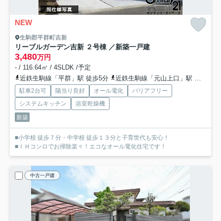
NEW
生駒郡平群町吉新
リーブルガーデン吉新 ２号棟 ／新築一戸建
3,480
万円
- / 116.64㎡ / 4SLDK /予定
近鉄生駒線「平群」駅 徒歩5分
近鉄生駒線「元山上口」駅 徒歩16分
駐車2台可
陽当り良好
オール電化
バリアフリー
システムキッチン
浴室乾燥機
新築
■小学校 徒歩７分・中学校 徒歩１３分と子育世代も安心！
■ＩＨコンロでお掃除楽々！エコなオール電化住宅です！
中古一戸建