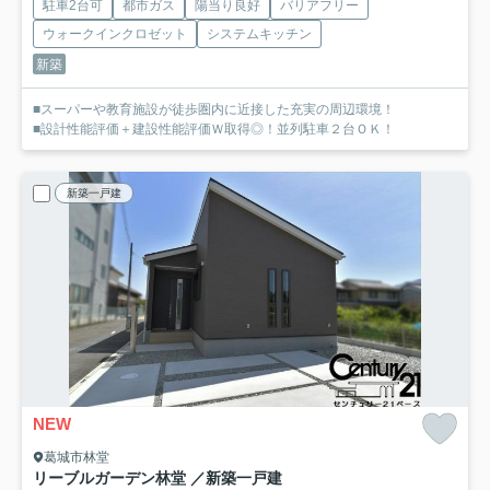
駐車2台可
都市ガス
陽当り良好
バリアフリー
ウォークインクロゼット
システムキッチン
新築
■スーパーや教育施設が徒歩圏内に近接した充実の周辺環境！
■設計性能評価＋建設性能評価Ｗ取得◎！並列駐車２台ＯＫ！
新築一戸建
NEW
葛城市林堂
リーブルガーデン林堂 ／新築一戸建