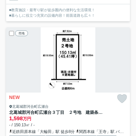
■教育施設・最寄り駅が徒歩圏内の便利な生活環境！
■暮らしに役立つ充実の設備内容！前面道路も広々！
売地
NEW
北葛城郡河合町広瀬台
北葛城郡河合町広瀬台３丁目 ２号地 建築条件なし土地
1,598
万円
- / 150.13㎡ / -
近鉄田原本線「大輪田」駅 徒歩8分
関西本線「王寺」駅 バス5分 「中山台２丁目」 停歩2分