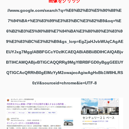
画像をクリック
//www.google.com/search?q=%E6%B2%B3%E5%90%88%E
7%94%BA+%E3%83%99%E3%83%BC%E3%82%B9&oq=%E
6%B2%B3%E5%90%88%E7%94%BA%E3%80%80%E3%83%9
9%E3%83%BC%E3%82%B9&gs_lcrp=EgZjaHJvbWUqCAgAE
EUYJxg7MggIABBFGCcYOzIKCAEQABiABBiiBDIHCAIQABjv
BTIHCAMQABjvBTIGCAQQRRg9MgYIBRBFGD0yBggGEEUY
QTIGCAcQRRhB0gEIMzYyM2owajeoAgiwAgHxBb1W8HLRS
0zV&sourceid=chrome&ie=UTF-8