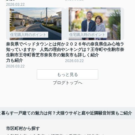
2026.03.22
住宅購入時のポイント
住宅購入時のポイント
奈良県でベッドタウンとは何か
２０２６年の奈良県住み心地ラ
知っていますか 人気の理由や
ンキングは？王寺町や生駒市奈
生駒市王寺町香芝市奈良市の魅
良市も詳しく紹介
力も紹介
2026.03.22
2026.03.22
もっと見る
ブログトップへ
と暮らす一戸建ての魅力は何？犬猫ウサギと庭や近隣騒音対策もご紹介
市区町村から探す