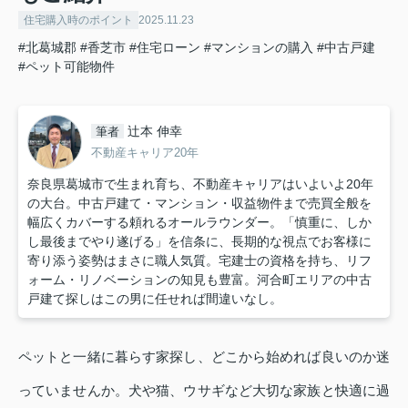
住宅購入時のポイント
2025.11.23
#北葛城郡
#香芝市
#住宅ローン
#マンションの購入
#中古戸建
#ペット可能物件
辻本 伸幸
筆者
不動産キャリア20年
奈良県葛城市で生まれ育ち、不動産キャリアはいよいよ20年
の大台。中古戸建て・マンション・収益物件まで売買全般を
幅広くカバーする頼れるオールラウンダー。「慎重に、しか
し最後までやり遂げる」を信条に、長期的な視点でお客様に
寄り添う姿勢はまさに職人気質。宅建士の資格を持ち、リフ
ォーム・リノベーションの知見も豊富。河合町エリアの中古
戸建て探しはこの男に任せれば間違いなし。
ペットと一緒に暮らす家探し、どこから始めれば良いのか迷
っていませんか。犬や猫、ウサギなど大切な家族と快適に過