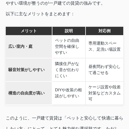
やすい環境が整うのが一戸建ての賃貸の強みです。
以下に主なメリットをまとめます：
メリット
説明
対応例
ペットの自由
専用運動スペー
広い室内・庭
空間を確保し
ス、足洗い場設置
やすい
隣接住戸がな
昼夜問わず安心し
騒音対策がしやすい
く音が伝わり
て過ごせる
にくい
ケージ設置や段差
DIYや改装の相
構造の自由度が高い
対策などカスタム
談がしやすい
可
このように、一戸建て賃貸は「ペットと安心して快適に暮ら
したい方」にとって、とても魅力的な選択肢です。ただし、