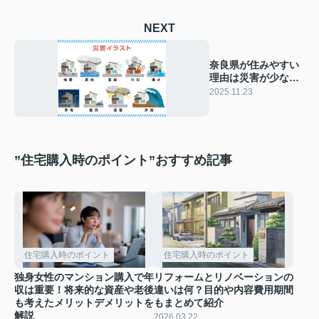
NEXT
奈良県が住みやすい
理由は災害が少ない
から？過去の災害事
2025.11.23
例も合わせて紹介
”住宅購入時のポイント”おすすめ記事
住宅購入時のポイント
住宅購入時のポイント
独身女性のマンション購入で年
リフォームとリノベーションの
収は重要！将来的な資産や老後
違いは何？目的や内容費用期間
も考えたメリットデメリットを
もまとめて紹介
解説
2026.03.22