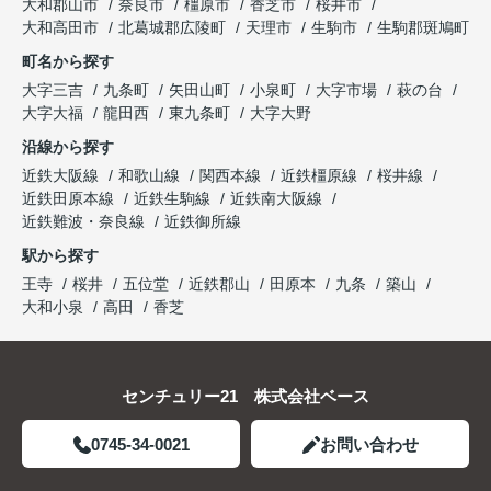
大和郡山市
奈良市
橿原市
香芝市
桜井市
大和高田市
北葛城郡広陵町
天理市
生駒市
生駒郡斑鳩町
町名から探す
大字三吉
九条町
矢田山町
小泉町
大字市場
萩の台
大字大福
龍田西
東九条町
大字大野
沿線から探す
近鉄大阪線
和歌山線
関西本線
近鉄橿原線
桜井線
近鉄田原本線
近鉄生駒線
近鉄南大阪線
近鉄難波・奈良線
近鉄御所線
駅から探す
王寺
桜井
五位堂
近鉄郡山
田原本
九条
築山
大和小泉
高田
香芝
センチュリー21 株式会社ベース
0745-34-0021
お問い合わせ