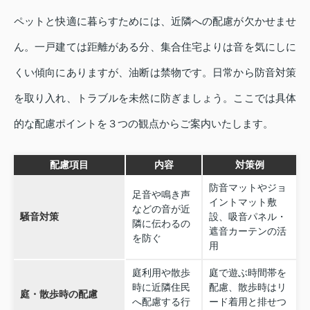
ペットと快適に暮らすためには、近隣への配慮が欠かせませ
ん。一戸建ては距離がある分、集合住宅よりは音を気にしに
くい傾向にありますが、油断は禁物です。日常から防音対策
を取り入れ、トラブルを未然に防ぎましょう。ここでは具体
的な配慮ポイントを３つの観点からご案内いたします。
配慮項目
内容
対策例
防音マットやジョ
足音や鳴き声
イントマット敷
などの音が近
騒音対策
設、吸音パネル・
隣に伝わるの
遮音カーテンの活
を防ぐ
用
庭利用や散歩
庭で遊ぶ時間帯を
時に近隣住民
配慮、散歩時はリ
庭・散歩時の配慮
へ配慮する行
ード着用と排せつ