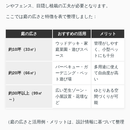
ンやフェンス、目隠し植栽の工夫が必要となります。
ここでは庭の広さと特徴を表で整理しました：
庭の広さ
おすすめの活用
メリット
ウッドデッキ・家
管理がしやす
約10坪（33㎡）
庭菜園・遊びスペ
く、小型ペッ
ース
トにも十分
バーベキュー・ガ
多用途に使え
約20坪（66㎡）
ーデニング・ペッ
て自由度が高
ト遊び場
い
広い芝生ゾーン・
ゆとりある空
約30坪以上（99㎡
小屋設置・花壇な
間づくりが可
～）
ど
能
（庭の広さと活用例・メリットは、設計情報に基づいて整理