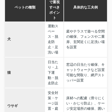
で重視
ペットの種類
すべき
具体的な工夫例
ポイン
ト
運動ス
ペー
庭やテラスで遊べる空間
ス・脱
の確保、フェンスや二重
犬
走防
扉、玄関近くに足洗い場
止・足
を設置
洗い場
日当た
窓辺の日当たり確保、キ
り・上
ャットウォークなど設置
猫
下運
可能な間取り、網戸スト
動・脱
ッパー設置
走防止
安全対
策・ケ
床材への配慮（滑りにく
ージ設
い・かじり防止）、ケー
ウサギ
置・庭
ジ安定場所の確保、囲い