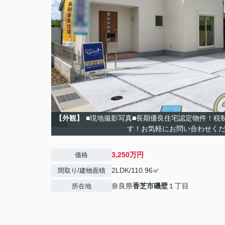
【外観】
■現地撮影写真■長期優良住宅認定物件！税
す！お気軽にお問い合わせく
3,250万円
価格
2LDK/110.96㎡
間取り/建物面積
奈良県
香芝市
磯壁
１丁目
所在地