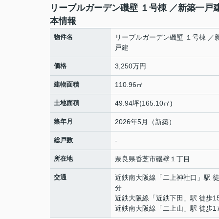
リーブルガーデン磯壁 １号棟 ／新築一戸
本情報
物件名
リーブルガーデン磯壁 １号棟 ／
戸建
価格
3,250万円
建物面積
110.96㎡
土地面積
49.94坪(165.10㎡)
築年月
2026年5月（新築）
総戸数
-
所在地
奈良県
香芝市
磯壁
１丁目
交通
近鉄南大阪線
「
二上神社口
」駅 徒
分
近鉄大阪線
「
近鉄下田
」駅 徒歩1
近鉄南大阪線
「
二上山
」駅 徒歩1