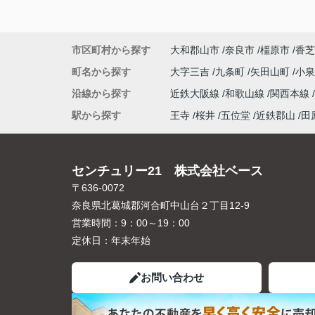
市区町村から探す
大和郡山市
奈良市
橿原市
香芝
町名から探す
大字三吉
九条町
矢田山町
小
沿線から探す
近鉄大阪線
和歌山線
関西本線
駅から探す
王寺
桜井
五位堂
近鉄郡山
田
センチュリー21 株式会社ベース
〒636-0072
奈良県北葛城郡河合町中山台２丁目12-9
営業時間：
9：00～19：00
定休日：
年末年始
お問い合わせ