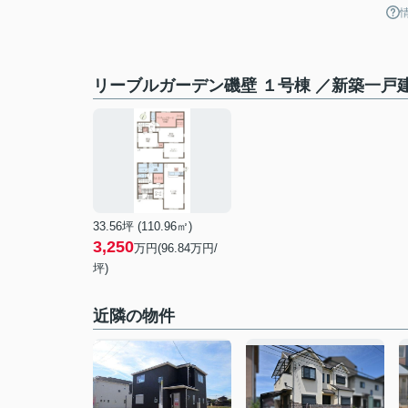
リーブルガーデン磯壁 １号棟 ／新築一戸
33.56坪 (110.96㎡)
3,250
万円(
96.84
万円/
坪)
近隣の物件