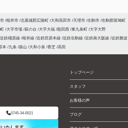
市
桜井市
北葛城郡広陵町
大和高田市
天理市
生駒市
生駒郡斑鳩町
泉町
大字市場
萩の台
大字大福
龍田西
東九条町
大字大野
近鉄橿原線
桜井線
近鉄田原本線
近鉄生駒線
近鉄南大阪線
近鉄難波
原本
九条
築山
大和小泉
香芝
高田
トップページ
スタッフ
お客様の声
0745-34-0021
ブログ