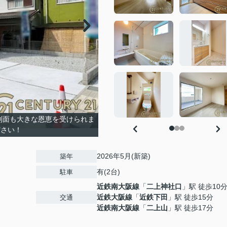
制面も大きな恩恵を受けられま
ださい！
2026年5月(新築)
築年
有(2台)
駐車
近鉄南大阪線
「
二上神社口
」駅 徒歩10
近鉄大阪線
「
近鉄下田
」駅 徒歩15分
交通
近鉄南大阪線
「
二上山
」駅 徒歩17分