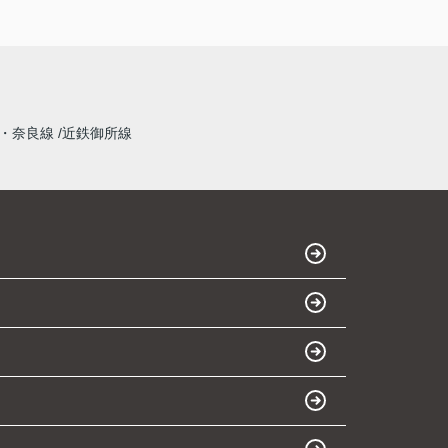
・奈良線
近鉄御所線