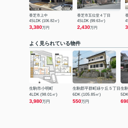
香芝市上中
香芝市五位堂４丁目
4SLDK (106.82㎡)
4SLDK (99.63㎡)
4
3,380
2,430
3
万円
万円
よく見られている物件
生駒市小明町
生駒郡平群町緑ケ丘５丁目
生
4LDK (98.01㎡)
6DK (105.85㎡)
5DK
3,980
550
69
万円
万円