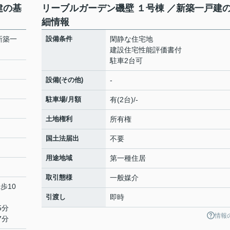
建の基
リーブルガーデン磯壁 １号棟 ／新築一戸建
細情報
新築一
設備条件
閑静な住宅地
建設住宅性能評価書付
駐車2台可
設備(その他)
-
駐車場/月額
有(2台)/-
土地権利
所有権
国土法届出
不要
用途地域
第一種住居
取引態様
一般媒介
歩10
引渡し
即時
5分
情報
7分