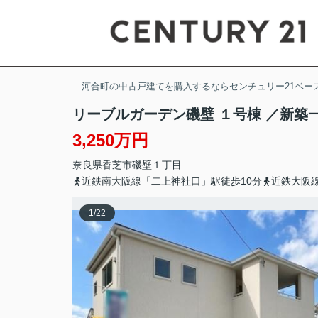
｜河合町の中古戸建てを購入するならセンチュリー21ベー
リーブルガーデン磯壁 １号棟 ／新築
3,250万円
奈良県
香芝市
磯壁
１丁目
近鉄南大阪線「二上神社口」駅徒歩10分
近鉄大阪
1
/
22