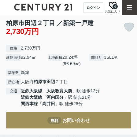
0
ログイン
お気に入り
柏原市田辺２丁目 ／新築一戸建
2,730万円
2,730万円
価格
92.94㎡
29.24坪
3SLDK
建物面積
土地面積
間取り
(96.69㎡)
新築
築年数
大阪府
柏原市
田辺
２丁目
所在地
近鉄大阪線
「
大阪教育大前
」駅 徒歩12分
交通
近鉄大阪線
「
河内国分
」駅 徒歩21分
関西本線
「
高井田
」駅 徒歩28分
お問い合わせ
無料