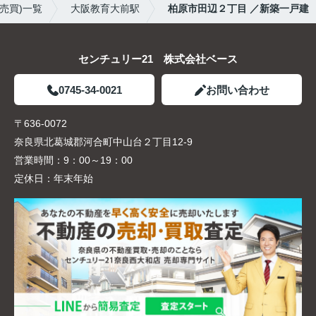
売買)一覧
大阪教育大前駅
柏原市田辺２丁目 ／新築一戸建
センチュリー21 株式会社ベース
0745-34-0021
お問い合わせ
〒636-0072
奈良県北葛城郡河合町中山台２丁目12-9
営業時間：
9：00～19：00
定休日：
年末年始