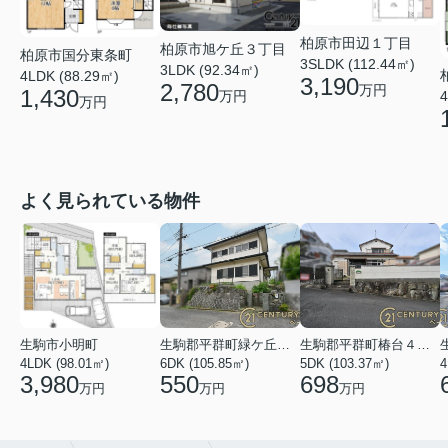
柏原市田辺１丁目
柏原市旭ケ丘３丁目
柏原市国分東条町
3SLDK (112.44㎡)
3LDK (92.34㎡)
4LDK (88.29㎡)
3,190
2,780
万円
1,430
4
万円
万円
よく見られている物件
生駒市小明町
生駒郡平群町緑ケ丘５丁目
生駒郡平群町椿台４丁目
4LDK (98.01㎡)
6DK (105.85㎡)
5DK (103.37㎡)
4
3,980
550
698
万円
万円
万円