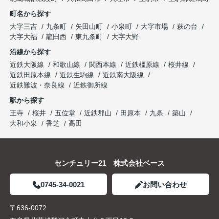
町名から探す
大字三吉
九条町
矢田山町
小泉町
大字市場
萩の台
大字大福
龍田西
東九条町
大字大野
沿線から探す
近鉄大阪線
和歌山線
関西本線
近鉄橿原線
桜井線
近鉄田原本線
近鉄生駒線
近鉄南大阪線
近鉄難波・奈良線
近鉄御所線
駅から探す
王寺
桜井
五位堂
近鉄郡山
田原本
九条
築山
大和小泉
香芝
高田
センチュリー21 株式会社ベース
0745-34-0021
お問い合わせ
〒636-0072