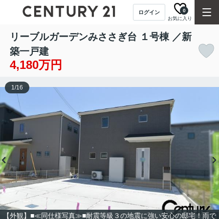
0
ログイン
お気に入り
リーブルガーデンみささぎ台 １号棟 ／新
築一戸建
4,180万円
1
/
16
【外観】■≪同仕様写真≫■耐震等級３の地震に強い安心の邸宅！雨で