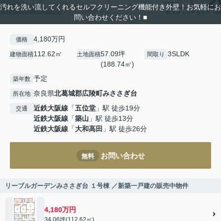
汚れを洗い流してくれるセルフクリーニング機能付き外壁！お気軽にお
問い合わせください！■
4,180万円
価格
112.62㎡
57.09坪
3SLDK
建物面積
土地面積
間取り
(188.74㎡)
予定
築年数
奈良県
北葛城郡広陵町
みささぎ台
所在地
近鉄大阪線
「
五位堂
」駅 徒歩19分
交通
近鉄大阪線
「
築山
」駅 徒歩13分
近鉄大阪線
「
大和高田
」駅 徒歩26分
お問い合わせ
無料
リーブルガーデンみささぎ台 １号棟 ／新築一戸建の販売中物件
4,180万円
34.06坪(112.62㎡)