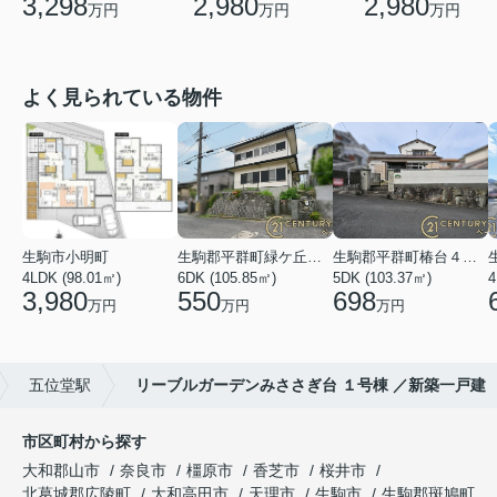
3,298
2,980
2,980
万円
万円
万円
よく見られている物件
生駒市小明町
生駒郡平群町緑ケ丘５丁目
生駒郡平群町椿台４丁目
4LDK (98.01㎡)
6DK (105.85㎡)
5DK (103.37㎡)
4
3,980
550
698
万円
万円
万円
五位堂駅
リーブルガーデンみささぎ台 １号棟 ／新築一戸建
市区町村から探す
大和郡山市
奈良市
橿原市
香芝市
桜井市
北葛城郡広陵町
大和高田市
天理市
生駒市
生駒郡斑鳩町