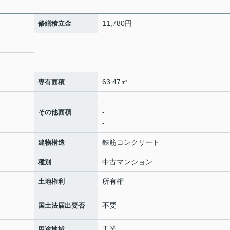
11,780円
修繕積立金
63.47㎡
専有面積
-
-
その他面積
-
鉄筋コンクリート
建物構造
中古マンション
種別
所有権
土地権利
不要
国土法届出要否
工業
用途地域