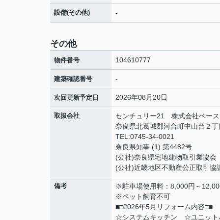
設備(その他)
-
その他
104610777
物件番号
-
建築確認番号
2026年08月20日
次回更新予定日
取扱会社
センチュリー21 株式会社ベース
奈良県北葛城郡河合町中山台２丁目
TEL:0745-34-0021
奈良県知事 (1) 第4482号
(公社)奈良県宅地建物取引業協会
(公社)近畿地区不動産公正取引協
備考
※駐車場使用料：8,000円～12,
※ペット飼育不可
■□2026年5月リフォーム内容□■
☆システムキッチン ☆ユニット