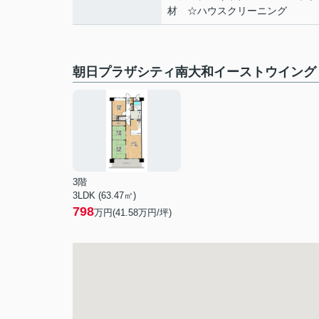
材 ☆ハウスクリーニング
朝日プラザシティ南大和イーストウイング
3階
3LDK (63.47㎡)
798
万円(
41.58
万円/坪)