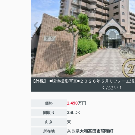
【外観】
■現地撮影写真■２０２６年５月リフォーム
ください！
1,490
万円
価格
3SLDK
間取り
東
向き
奈良県
大和高田市
昭和町
所在地