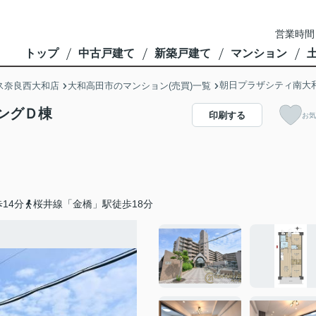
営業時間
トップ
中古戸建て
新築戸建て
マンション
朝日プラザシティ南大
ス奈良西大和店
大和高田市のマンション(売買)一覧
ングＤ棟
印刷する
お気
14分
桜井線「金橋」駅徒歩18分