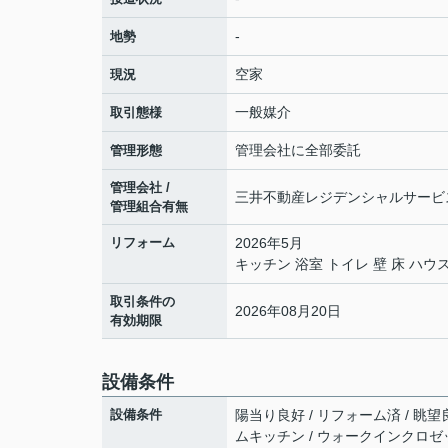
-
地勢
空家
現況
一般媒介
取引態様
管理会社に全部委託
管理形態
管理会社 /
三井不動産レジデンシャルサービス関西
管理組合有無
リフォーム
2026年5月
キッチン 浴室 トイレ 壁 床 ハウ
取引条件の
2026年08月20日
有効期限
設備条件
設備条件
陽当り良好 / リフォーム済 / 眺望
ムキッチン / ウォークインクロゼ