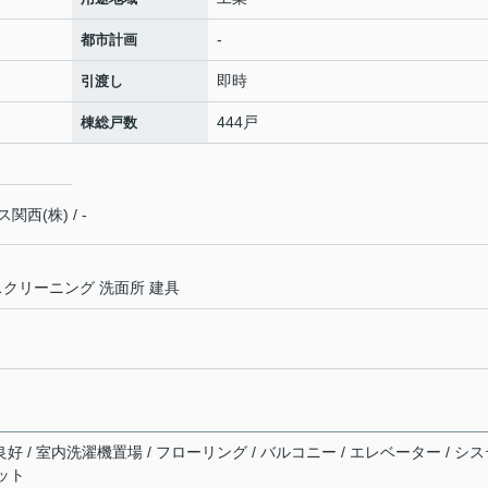
-
都市計画
即時
引渡し
444戸
棟総戸数
(株) / -
スクリーニング 洗面所 建具
良好 / 室内洗濯機置場 / フローリング / バルコニー / エレベーター / シ
ット