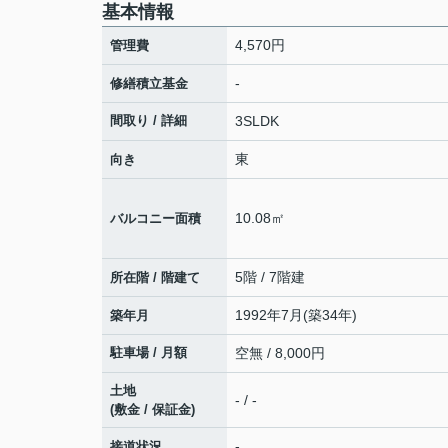
基本情報
4,570円
管理費
-
修繕積立基金
間取り / 詳細
3SLDK
東
向き
10.08㎡
バルコニー面積
5階 / 7階建
所在階 / 階建て
1992年7月(築34年)
築年月
駐車場 / 月額
空無 / 8,000円
土地
- / -
(敷金 / 保証金)
-
接道状況