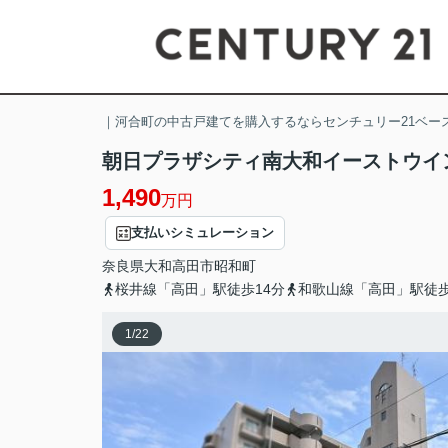
｜河合町の中古戸建てを購入するならセンチュリー21ベー
朝日プラザシティ南大和イーストウイ
1,490
万円
支払いシミュレーション
奈良県
大和高田市
昭和町
桜井線「高田」駅徒歩14分
和歌山線「高田」駅徒歩
1
/
22