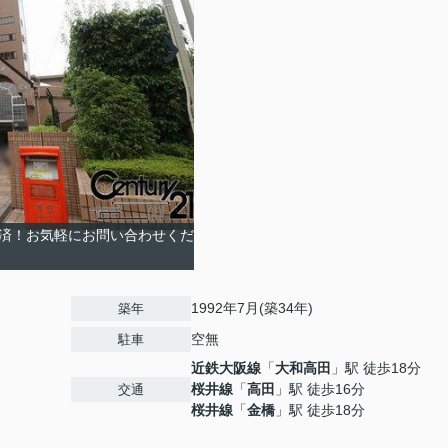
ム済！お気軽にお問い合わせくだ
1992年7月(築34年)
築年
空無
駐車
近鉄大阪線
「
大和高田
」駅 徒歩18分
桜井線
「
高田
」駅 徒歩16分
交通
桜井線
「
金橋
」駅 徒歩18分