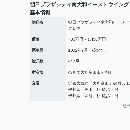
朝日プラザシティ南大和イーストウイング
基本情報
物件名
朝日プラザシティ南大和イースト
グＤ棟
価格
798万円～1,490万円
築年月
1992年7月（築34年）
総戸数
447戸
所在地
奈良県
大和高田市
昭和町
交通
近鉄大阪線
「
大和高田
」駅 徒歩1
桜井線
「
高田
」駅 徒歩16分
桜井線
「
金橋
」駅 徒歩18分