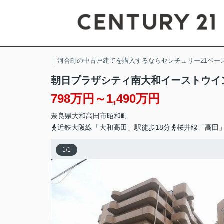
｜河合町の中古戸建てを購入するならセンチュリー21ベー
朝日プラザシティ南大和イーストウイ
798万円～1,490万円
奈良県
大和高田市
昭和町
近鉄大阪線「大和高田」駅徒歩18分
桜井線「高田」
1
/
1