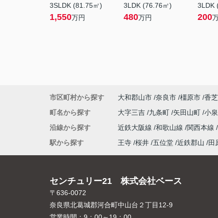
3SLDK (81.75㎡)
3LDK (76.76㎡)
3LDK 
1,550
480
200
万円
万円
市区町村から探す
大和郡山市
奈良市
橿原市
香芝
町名から探す
大字三吉
九条町
矢田山町
小
沿線から探す
近鉄大阪線
和歌山線
関西本線
駅から探す
王寺
桜井
五位堂
近鉄郡山
田
センチュリー21 株式会社ベース
〒636-0072
奈良県北葛城郡河合町中山台２丁目12-9
営業時間：
9：00～19：00