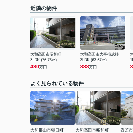
近隣の物件
大和高田市昭和町
大和高田市大字根成柿
3LDK (76.76㎡)
3LDK (63.57㎡)
1
480
888
3
万円
万円
よく見られている物件
大和郡山市朝日町
大和高田市昭和町
香芝市