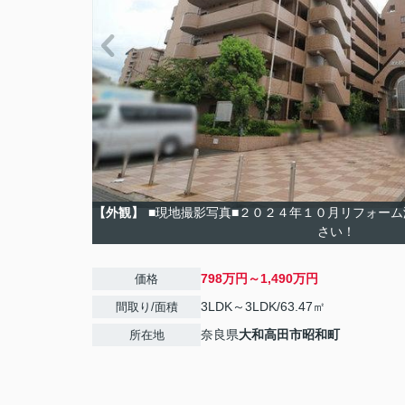
【外観】
■現地撮影写真■２０２４年１０月リフォー
さい！
798万円～1,490万円
価格
3LDK～3LDK/63.47㎡
間取り/面積
奈良県
大和高田市
昭和町
所在地