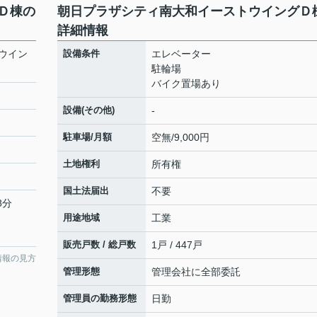
Ｄ棟の
朝日プラザシティ南大和イーストウイングＤ
詳細情報
ウイン
設備条件
エレベーター
駐輪場
バイク置場あり
設備(その他)
-
駐車場/月額
空無/9,000円
土地権利
所有権
国土法届出
不要
8分
用途地域
工業
販売戸数 / 総戸数
1戸 / 447戸
情報の見方
管理形態
管理会社に全部委託
管理員の勤務形態
日勤