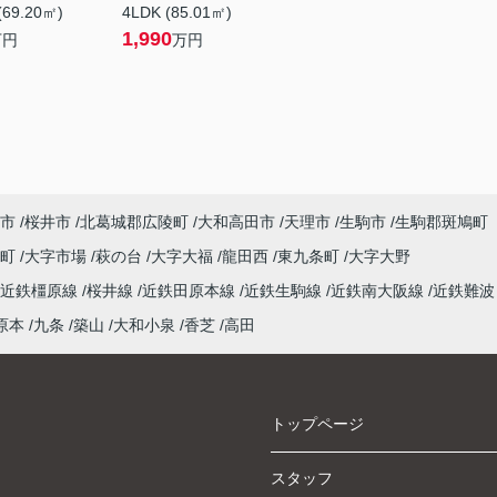
(69.20㎡)
4LDK (85.01㎡)
1,990
万円
万円
市
桜井市
北葛城郡広陵町
大和高田市
天理市
生駒市
生駒郡斑鳩町
泉町
大字市場
萩の台
大字大福
龍田西
東九条町
大字大野
近鉄橿原線
桜井線
近鉄田原本線
近鉄生駒線
近鉄南大阪線
近鉄難波
原本
九条
築山
大和小泉
香芝
高田
トップページ
スタッフ