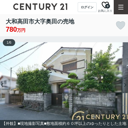
0
ログイン
お気に入り
大和高田市大字奥田の売地
780
万円
1
/
6
【外観】■現地撮影写真■敷地面積約６０坪以上のゆったりとした土地