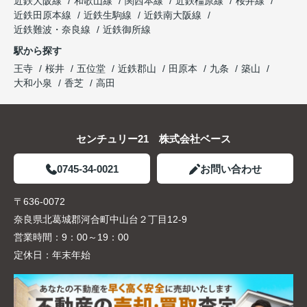
近鉄大阪線
和歌山線
関西本線
近鉄橿原線
桜井線
近鉄田原本線
近鉄生駒線
近鉄南大阪線
近鉄難波・奈良線
近鉄御所線
駅から探す
王寺
桜井
五位堂
近鉄郡山
田原本
九条
築山
大和小泉
香芝
高田
センチュリー21 株式会社ベース
0745-34-0021
お問い合わせ
〒636-0072
奈良県北葛城郡河合町中山台２丁目12-9
営業時間：
9：00～19：00
定休日：
年末年始