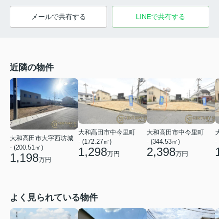
メールで共有する
LINEで共有する
近隣の物件
大和高田市中今里町
大和高田市中今里町
大和高田市大字西坊城
- (172.27㎡)
- (344.53㎡)
-
- (200.51㎡)
1,298
2,398
万円
万円
1,198
万円
よく見られている物件