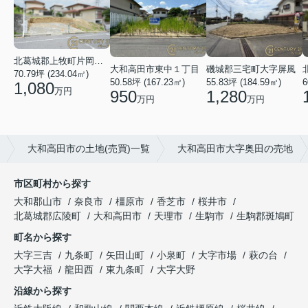
北葛城郡上牧町片岡台１丁目
大和高田市東中１丁目
磯城郡三宅町大字屏風
70.79坪 (234.04㎡)
50.58坪 (167.23㎡)
55.83坪 (184.59㎡)
6
1,080
万円
950
1,280
万円
万円
大和高田市の土地(売買)一覧
大和高田市大字奥田の売地
市区町村から探す
大和郡山市
奈良市
橿原市
香芝市
桜井市
北葛城郡広陵町
大和高田市
天理市
生駒市
生駒郡斑鳩町
町名から探す
大字三吉
九条町
矢田山町
小泉町
大字市場
萩の台
大字大福
龍田西
東九条町
大字大野
沿線から探す