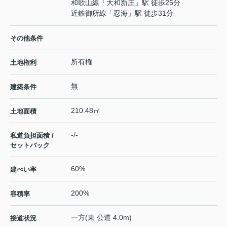
和歌山線
「
大和新庄
」駅 徒歩25分
近鉄御所線
「
忍海
」駅 徒歩31分
その他条件
所有権
土地権利
無
建築条件
210.48㎡
土地面積
-/-
私道負担面積 /
セットバック
60%
建ぺい率
200%
容積率
一方(東 公道 4.0m)
接道状況