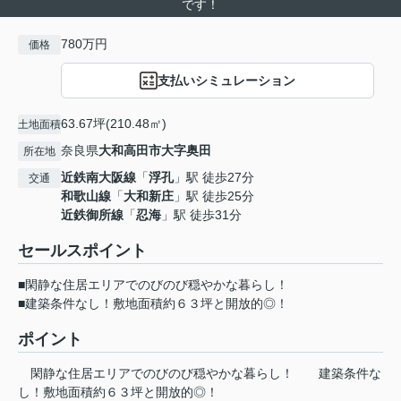
です！
780万円
価格
支払いシミュレーション
63.67坪(210.48㎡)
土地面積
奈良県
大和高田市
大字奥田
所在地
近鉄南大阪線
「
浮孔
」駅 徒歩27分
交通
和歌山線
「
大和新庄
」駅 徒歩25分
近鉄御所線
「
忍海
」駅 徒歩31分
セールスポイント
■閑静な住居エリアでのびのび穏やかな暮らし！
■建築条件なし！敷地面積約６３坪と開放的◎！
ポイント
閑静な住居エリアでのびのび穏やかな暮らし！
建築条件な
し！敷地面積約６３坪と開放的◎！