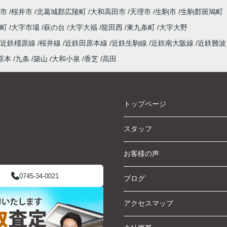
市
桜井市
北葛城郡広陵町
大和高田市
天理市
生駒市
生駒郡斑鳩町
泉町
大字市場
萩の台
大字大福
龍田西
東九条町
大字大野
近鉄橿原線
桜井線
近鉄田原本線
近鉄生駒線
近鉄南大阪線
近鉄難波
原本
九条
築山
大和小泉
香芝
高田
トップページ
スタッフ
お客様の声
0745-34-0021
ブログ
アクセスマップ