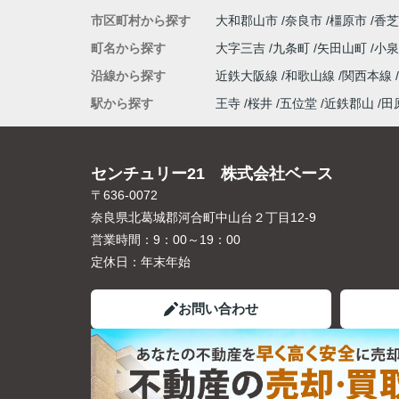
市区町村から探す
大和郡山市
奈良市
橿原市
香芝
町名から探す
大字三吉
九条町
矢田山町
小
沿線から探す
近鉄大阪線
和歌山線
関西本線
駅から探す
王寺
桜井
五位堂
近鉄郡山
田
センチュリー21 株式会社ベース
〒636-0072
奈良県北葛城郡河合町中山台２丁目12-9
営業時間：
9：00～19：00
定休日：
年末年始
お問い合わせ