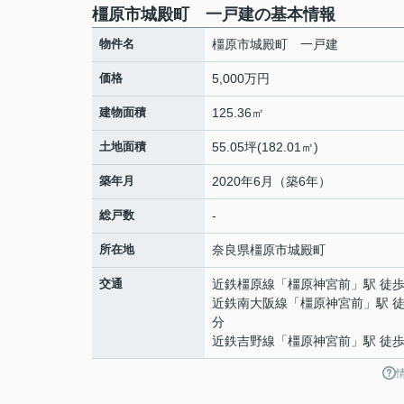
橿原市城殿町 一戸建の基本情報
物件名
橿原市城殿町 一戸建
価格
5,000万円
建物面積
125.36㎡
土地面積
55.05坪(182.01㎡)
築年月
2020年6月（築6年）
総戸数
-
所在地
奈良県
橿原市
城殿町
交通
近鉄橿原線
「
橿原神宮前
」駅 徒歩
近鉄南大阪線
「
橿原神宮前
」駅 徒
分
近鉄吉野線
「
橿原神宮前
」駅 徒歩