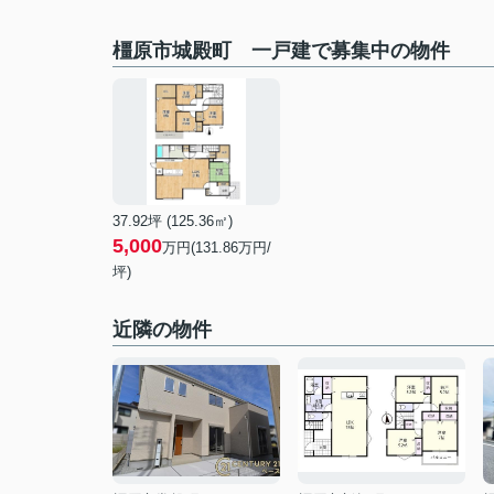
橿原市城殿町 一戸建で募集中の物件
37.92坪 (125.36㎡)
5,000
万円(
131.86
万円/
坪)
近隣の物件