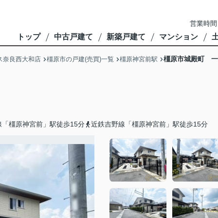
営業時間
トップ
中古戸建て
新築戸建て
マンション
橿原市城殿町 一
ス奈良西大和店
橿原市の戸建(売買)一覧
橿原神宮前駅
線「橿原神宮前」駅徒歩15分
近鉄吉野線「橿原神宮前」駅徒歩15分