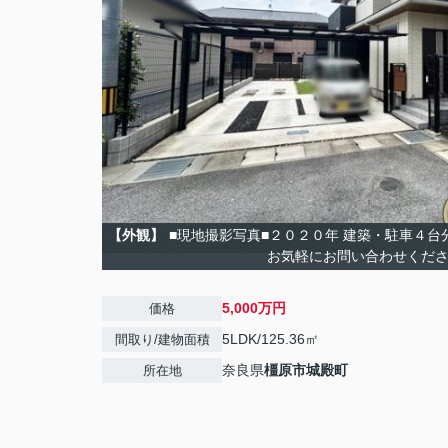
【外観】
■現地撮影写真■２０２０年 建築・駐車４
お気軽にお問い合わせくだ
5,000万円
価格
5LDK/125.36㎡
間取り/建物面積
奈良県
橿原市
城殿町
所在地