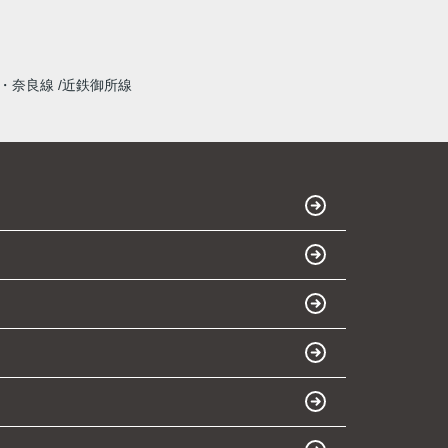
・奈良線
近鉄御所線