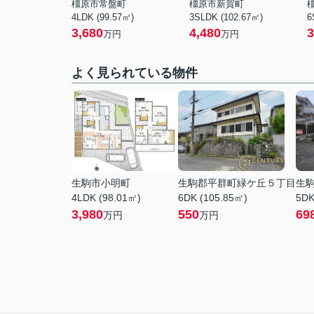
橿原市常盤町
橿原市新賀町
4LDK (99.57㎡)
3SLDK (102.67㎡)
6
3,680
4,480
3
万円
万円
よく見られている物件
生駒市小明町
生駒郡平群町緑ケ丘５丁目
生
4LDK (98.01㎡)
6DK (105.85㎡)
5DK
3,980
550
69
万円
万円