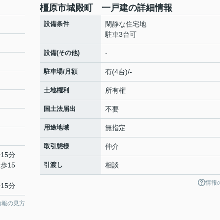
橿原市城殿町 一戸建の詳細情報
設備条件
閑静な住宅地
駐車3台可
設備(その他)
-
駐車場/月額
有(4台)/-
土地権利
所有権
国土法届出
不要
用途地域
無指定
取引態様
仲介
15分
歩15
引渡し
相談
情報
15分
情報の見方