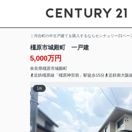
｜河合町の中古戸建てを購入するならセンチュリー21ベー
橿原市城殿町 一戸建
5,000万円
奈良県
橿原市
城殿町
近鉄橿原線「橿原神宮前」駅徒歩15分
近鉄南大阪
1
/
4