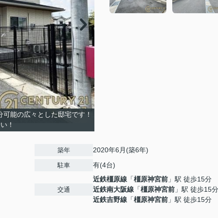
台分可能の広々とした邸宅です！
さい！
2020年6月(築6年)
築年
有(4台)
駐車
近鉄橿原線
「
橿原神宮前
」駅 徒歩15分
近鉄南大阪線
「
橿原神宮前
」駅 徒歩15
交通
近鉄吉野線
「
橿原神宮前
」駅 徒歩15分