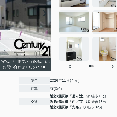
安心の邸宅！雨で汚れを洗い流し
にお問い合わせください！■
2026年11月(予定)
築年
有(3台)
駐車
近鉄橿原線
「
尼ヶ辻
」駅 徒歩19分
近鉄橿原線
「
西ノ京
」駅 徒歩18分
交通
近鉄橿原線
「
九条
」駅 徒歩32分