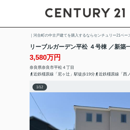
｜河合町の中古戸建てを購入するならセンチュリー21ベー
リーブルガーデン平松 ４号棟 ／新築
3,580万円
奈良県
奈良市
平松
４丁目
近鉄橿原線「尼ヶ辻」駅徒歩19分
近鉄橿原線「西ノ
1
/
12