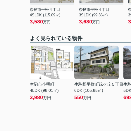
奈良市平松４丁目
奈良市平松４丁目
4SLDK (115.09㎡)
3SLDK (99.36㎡)
3
3,580
3,680
3
万円
万円
よく見られている物件
生駒市小明町
生駒郡平群町緑ケ丘５丁目
生
4LDK (98.01㎡)
6DK (105.85㎡)
5DK
3,980
550
69
万円
万円