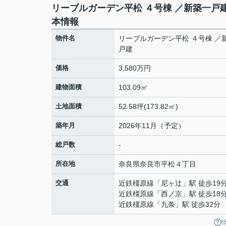
リーブルガーデン平松 ４号棟 ／新築一戸
本情報
物件名
リーブルガーデン平松 ４号棟 ／
戸建
価格
3,580万円
建物面積
103.09㎡
土地面積
52.58坪(173.82㎡)
築年月
2026年11月（予定）
総戸数
-
所在地
奈良県
奈良市
平松
４丁目
交通
近鉄橿原線
「
尼ヶ辻
」駅 徒歩19
近鉄橿原線
「
西ノ京
」駅 徒歩18
近鉄橿原線
「
九条
」駅 徒歩32分