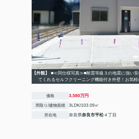
【外観】
■≪同仕様写真≫■耐震等級３の地震に強い
てくれるセルフクリーニング機能付き外壁！お気軽
3,580万円
価格
3LDK/103.09㎡
間取り/建物面積
奈良県
奈良市
平松
４丁目
所在地