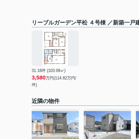
リーブルガーデン平松 ４号棟 ／新築一戸
31.18坪 (103.09㎡)
3,580
万円(
114.82
万円/
坪)
近隣の物件