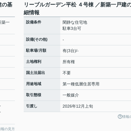
建の基
リーブルガーデン平松 ４号棟 ／新築一戸建
細情報
新築一
設備条件
閑静な住宅地
駐車3台可
設備(その他)
-
駐車場/月額
有(3台)/-
土地権利
所有権
国土法届出
不要
用途地域
第一種低層住居専用
取引態様
一般媒介
分
引渡し
2026年12月上旬
分
情報
情報の見方