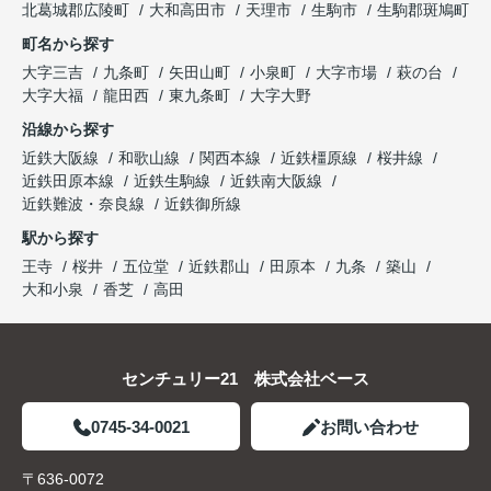
北葛城郡広陵町
大和高田市
天理市
生駒市
生駒郡斑鳩町
町名から探す
大字三吉
九条町
矢田山町
小泉町
大字市場
萩の台
大字大福
龍田西
東九条町
大字大野
沿線から探す
近鉄大阪線
和歌山線
関西本線
近鉄橿原線
桜井線
近鉄田原本線
近鉄生駒線
近鉄南大阪線
近鉄難波・奈良線
近鉄御所線
駅から探す
王寺
桜井
五位堂
近鉄郡山
田原本
九条
築山
大和小泉
香芝
高田
センチュリー21 株式会社ベース
0745-34-0021
お問い合わせ
〒636-0072