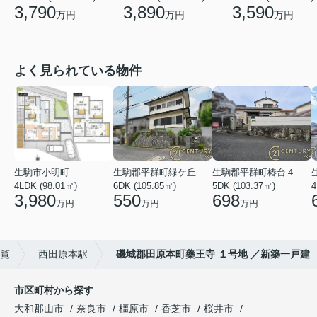
3,790
3,890
3,590
万円
万円
万円
よく見られている物件
生駒市小明町
生駒郡平群町緑ケ丘５丁目
生駒郡平群町椿台４丁目
4LDK (98.01㎡)
6DK (105.85㎡)
5DK (103.37㎡)
4
3,980
550
698
万円
万円
万円
一覧
西田原本駅
磯城郡田原本町藥王寺 １号地 ／新築一戸建
市区町村から探す
大和郡山市
奈良市
橿原市
香芝市
桜井市