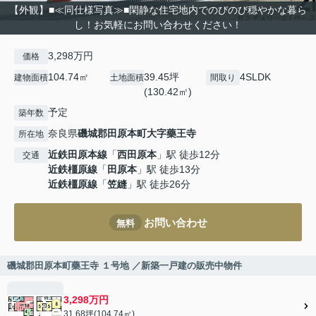
【外観】■≪同仕様写真≫■閑静な住宅地内でのびのび穏やかな暮ら
し！お気軽にお問い合わせください！
3,298万円
価格
104.74㎡
39.45坪
4SLDK
建物面積
土地面積
間取り
(130.42㎡)
予定
築年数
奈良県
磯城郡田原本町
大字藥王寺
所在地
近鉄田原本線
「
西田原本
」駅 徒歩12分
交通
近鉄橿原線
「
田原本
」駅 徒歩13分
近鉄橿原線
「
笠縫
」駅 徒歩26分
お問い合わせ
無料
磯城郡田原本町藥王寺 １号地 ／新築一戸建の販売中物件
3,298万円
31.68坪(104.74㎡)