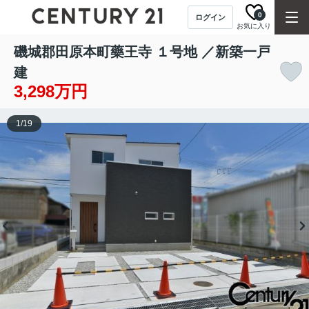
0
ログイン
お気に入り
磯城郡田原本町藥王寺 １号地 ／新築一戸
建
3,298万円
1
/
19