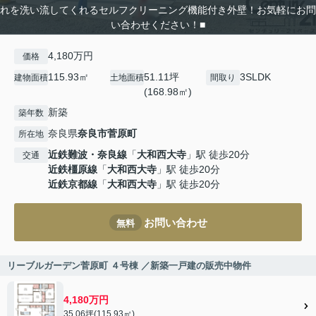
れを洗い流してくれるセルフクリーニング機能付き外壁！お気軽にお問
い合わせください！■
4,180万円
価格
115.93㎡
51.11坪
3SLDK
建物面積
土地面積
間取り
(168.98㎡)
新築
築年数
奈良県
奈良市
菅原町
所在地
近鉄難波・奈良線
「
大和西大寺
」駅 徒歩20分
交通
近鉄橿原線
「
大和西大寺
」駅 徒歩20分
近鉄京都線
「
大和西大寺
」駅 徒歩20分
お問い合わせ
無料
リーブルガーデン菅原町 ４号棟 ／新築一戸建の販売中物件
4,180万円
35.06坪(115.93㎡)