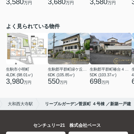
3,580
3,680
3,580
万円
万円
万円
よく見られている物件
生駒市小明町
生駒郡平群町緑ケ丘５丁目
生駒郡平群町椿台４丁目
4LDK (98.01㎡)
6DK (105.85㎡)
5DK (103.37㎡)
4
3,980
550
698
万円
万円
万円
大和西大寺駅
リーブルガーデン菅原町 ４号棟 ／新築一戸建
センチュリー21 株式会社ベース