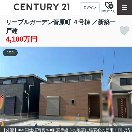
0
ログイン
お気に入り
リーブルガーデン菅原町 ４号棟 ／新築一
戸建
4,180万円
1
/
12
【外観】■≪同仕様写真≫■耐震等級３の地震に強安心の邸宅！雨で汚