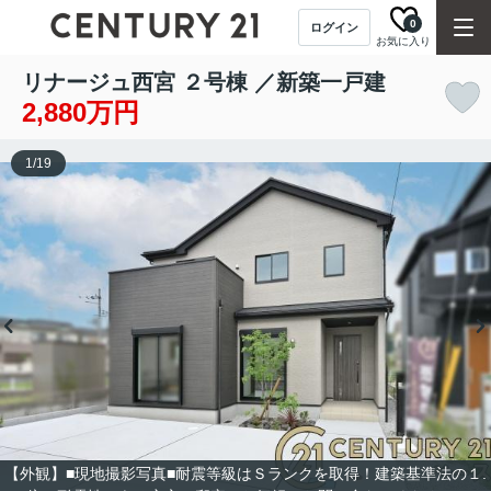
0
ログイン
お気に入り
リナージュ西宮 ２号棟 ／新築一戸建
2,880万円
1
/
19
【外観】■現地撮影写真■耐震等級はＳランクを取得！建築基準法の１.