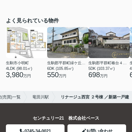
よく見られている物件
生駒市小明町
生駒郡平群町緑ケ丘５丁目
生駒郡平群町椿台４丁目
4LDK (98.01㎡)
6DK (105.85㎡)
5DK (103.37㎡)
4
3,980
550
698
万円
万円
万円
(売買)一覧
竜田川駅
リナージュ西宮 ２号棟 ／新築一戸建
センチュリー21 株式会社ベース
0745-34-0021
お問い合わせ