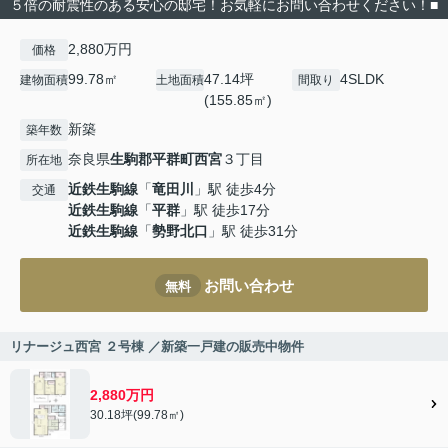
５倍の耐震性のある安心の邸宅！お気軽にお問い合わせください！■
2,880万円
価格
99.78㎡
47.14坪
4SLDK
建物面積
土地面積
間取り
(155.85㎡)
新築
築年数
奈良県
生駒郡平群町
西宮
３丁目
所在地
近鉄生駒線
「
竜田川
」駅 徒歩4分
交通
近鉄生駒線
「
平群
」駅 徒歩17分
近鉄生駒線
「
勢野北口
」駅 徒歩31分
お問い合わせ
無料
リナージュ西宮 ２号棟 ／新築一戸建の販売中物件
2,880万円
30.18坪(99.78㎡)