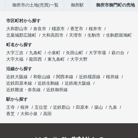
御所市の土地(売買)一覧
御所駅
御所市御門町の売地
市区町村から探す
大和郡山市
奈良市
橿原市
香芝市
桜井市
北葛城郡広陵町
大和高田市
天理市
生駒市
生駒郡斑鳩町
町名から探す
大字三吉
九条町
小泉町
矢田山町
大字市場
萩の台
大字大福
龍田西
東九条町
大字大野
沿線から探す
近鉄大阪線
和歌山線
関西本線
近鉄橿原線
桜井線
近鉄田原本線
近鉄生駒線
近鉄南大阪線
近鉄難波・奈良線
近鉄御所線
駅から探す
王寺
桜井
五位堂
近鉄郡山
田原本
築山
九条
香芝
大和小泉
高田