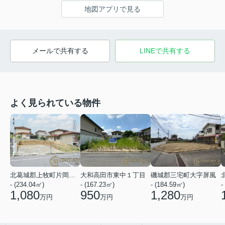
地図アプリで見る
メールで共有する
LINEで共有する
よく見られている物件
北葛城郡上牧町片岡台１丁目
大和高田市東中１丁目
磯城郡三宅町大字屏風
- (234.04㎡)
- (167.23㎡)
- (184.59㎡)
-
1,080
950
1,280
万円
万円
万円