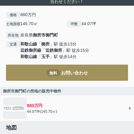
合わせください！
880万円
価格
145.70㎡
44.07坪
土地面積
坪数
奈良県
御所市
御門町
所在地
和歌山線
「
御所
」駅 徒歩13分
交通
近鉄御所線
「
近鉄御所
」駅 徒歩15分
和歌山線
「
玉手
」駅 徒歩14分
お問い合わせ
無料
御所市御門町の売地の販売中物件
880万円
44.07坪(145.70㎡)
地図