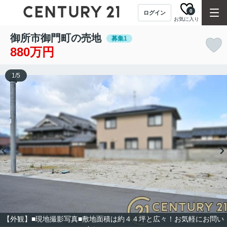
0
ログイン
お気に入り
御所市御門町の売地
募集1
880万円
1
/
5
【外観】■現地撮影写真■敷地面積は約４４坪と広々！お気軽にお問い