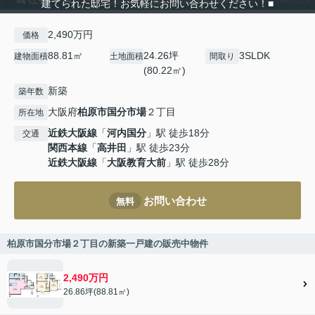
建てられた邸宅！お気軽にお問い合わせください！■
2,490万円
価格
88.81㎡
24.26坪
3SLDK
建物面積
土地面積
間取り
(80.22㎡)
新築
築年数
大阪府
柏原市
国分市場
２丁目
所在地
近鉄大阪線
「
河内国分
」駅 徒歩18分
交通
関西本線
「
高井田
」駅 徒歩23分
近鉄大阪線
「
大阪教育大前
」駅 徒歩28分
お問い合わせ
無料
柏原市国分市場２丁目の新築一戸建の販売中物件
2,490万円
26.86坪(88.81㎡)