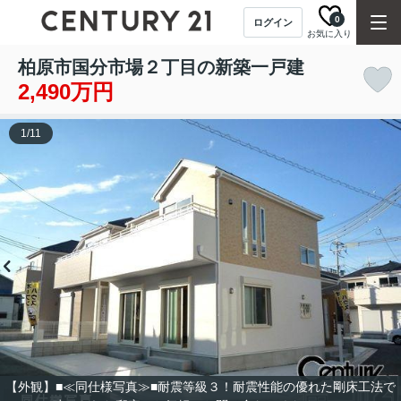
0
ログイン
お気に入り
柏原市国分市場２丁目の新築一戸建
2,490万円
1
/
11
【外観】■≪同仕様写真≫■耐震等級３！耐震性能の優れた剛床工法で