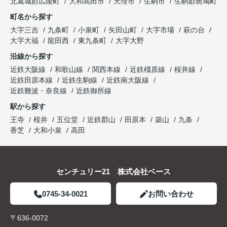
北葛城郡広陵町
大和高田市
天理市
生駒市
生駒郡斑鳩町
町名から探す
大字三吉
九条町
小泉町
矢田山町
大字市場
萩の台
大字大福
龍田西
東九条町
大字大野
沿線から探す
近鉄大阪線
和歌山線
関西本線
近鉄橿原線
桜井線
近鉄田原本線
近鉄生駒線
近鉄南大阪線
近鉄難波・奈良線
近鉄御所線
駅から探す
王寺
桜井
五位堂
近鉄郡山
田原本
築山
九条
香芝
大和小泉
高田
センチュリー21 株式会社ベース
0745-34-0021
お問い合わせ
〒636-0072