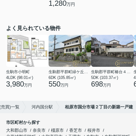
1,280
万円
よく見られている物件
生駒市小明町
生駒郡平群町緑ケ丘５丁目
生駒郡平群町椿台４丁目
4LDK (98.01㎡)
6DK (105.85㎡)
5DK (103.37㎡)
4
3,980
550
698
万円
万円
万円
(売買)一覧
河内国分駅
柏原市国分市場２丁目の新築一戸建
市区町村から探す
大和郡山市
奈良市
橿原市
香芝市
桜井市