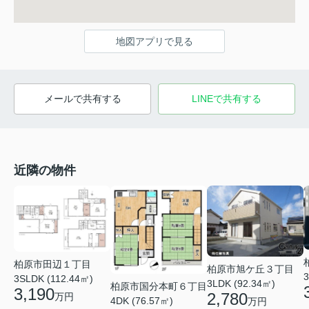
地図アプリで見る
メールで共有する
LINEで共有する
近隣の物件
柏原市田辺１丁目
柏原市旭ケ丘３丁目
3
3SLDK (112.44㎡)
3LDK (92.34㎡)
柏原市国分本町６丁目
3,190
2,780
万円
4DK (76.57㎡)
万円