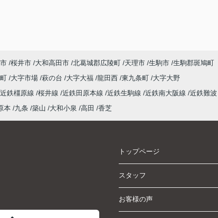
市
桜井市
大和高田市
北葛城郡広陵町
天理市
生駒市
生駒郡斑鳩町
泉町
大字市場
萩の台
大字大福
龍田西
東九条町
大字大野
近鉄橿原線
桜井線
近鉄田原本線
近鉄生駒線
近鉄南大阪線
近鉄難波
原本
九条
築山
大和小泉
高田
香芝
トップページ
スタッフ
お客様の声