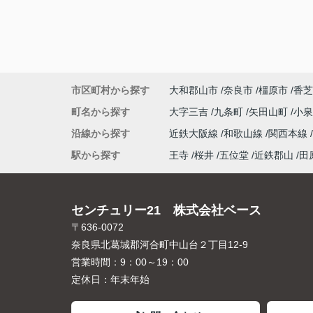
市区町村から探す
大和郡山市
奈良市
橿原市
香芝
町名から探す
大字三吉
九条町
矢田山町
小
沿線から探す
近鉄大阪線
和歌山線
関西本線
駅から探す
王寺
桜井
五位堂
近鉄郡山
田
センチュリー21 株式会社ベース
〒636-0072
奈良県北葛城郡河合町中山台２丁目12-9
営業時間：
9：00～19：00
定休日：
年末年始