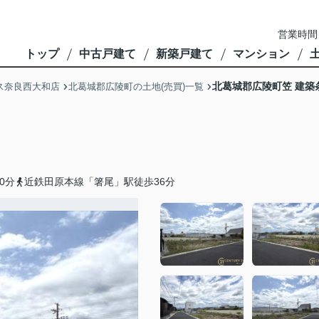
営業時間
トップ
中古戸建て
新築戸建て
マンション
北葛城郡広陵町笠 建築
ス奈良西大和店
北葛城郡広陵町の土地(売買)一覧
0分
近鉄田原本線「箸尾」駅徒歩36分