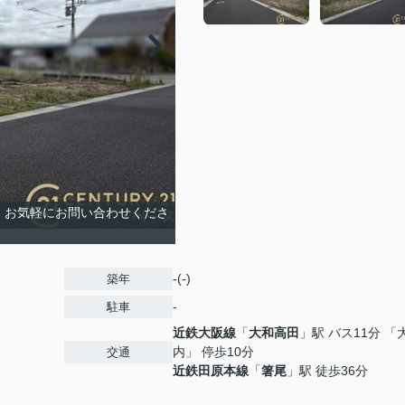
！お気軽にお問い合わせくださ
-(-)
築年
-
駐車
近鉄大阪線
「
大和高田
」駅 バス11分 「
内」 停歩10分
交通
近鉄田原本線
「
箸尾
」駅 徒歩36分