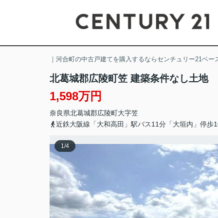
｜河合町の中古戸建てを購入するならセンチュリー21ベー
北葛城郡広陵町笠 建築条件なし土地
1,598万円
奈良県
北葛城郡広陵町
大字笠
近鉄大阪線「大和高田」駅バス11分「大垣内」停歩1
1
/
4