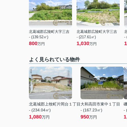
北葛城郡広陵町大字三吉
北葛城郡広陵町大字三吉
- (139.52㎡)
- (217.61㎡)
-
800
1,030
1
万円
万円
よく見られている物件
北葛城郡上牧町片岡台１丁目
大和高田市東中１丁目
- (234.04㎡)
- (167.23㎡)
-
1,080
950
1
万円
万円