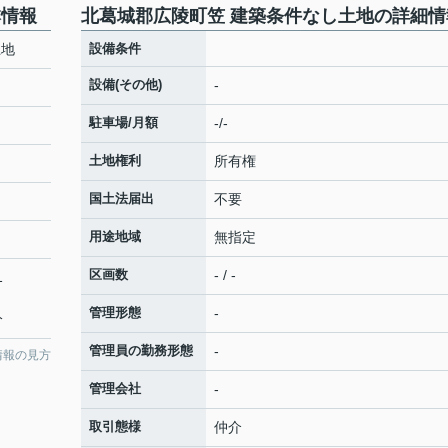
本情報
北葛城郡広陵町笠 建築条件なし土地の詳細情
土地
設備条件
設備(その他)
-
駐車場/月額
-/-
土地権利
所有権
国土法届出
不要
用途地域
無指定
区画数
- / -
1
管理形態
-
分
管理員の勤務形態
-
情報の見方
管理会社
-
取引態様
仲介