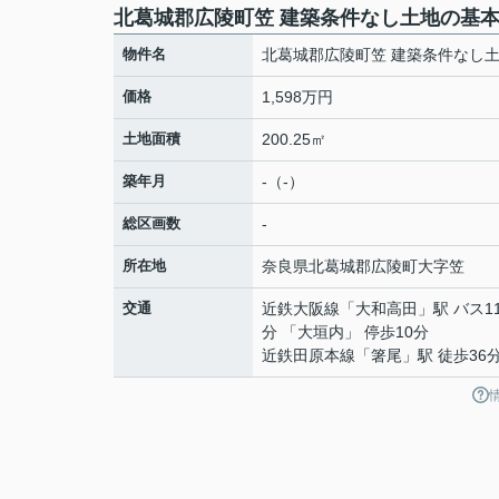
北葛城郡広陵町笠 建築条件なし土地の基
物件名
北葛城郡広陵町笠 建築条件なし
価格
1,598万円
土地面積
200.25㎡
築年月
-（-）
総区画数
-
所在地
奈良県
北葛城郡広陵町
大字笠
交通
近鉄大阪線
「
大和高田
」駅 バス1
分 「大垣内」 停歩10分
近鉄田原本線
「
箸尾
」駅 徒歩36