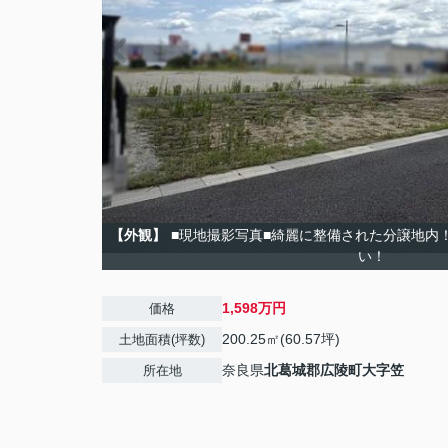
【外観】
■現地撮影写真■綺麗に整備された分譲地内
い！
1,598万円
価格
200.25㎡(60.57坪)
土地面積(坪数)
奈良県
北葛城郡広陵町
大字笠
所在地