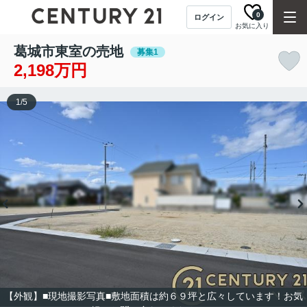
0
ログイン
お気に入り
葛城市東室の売地
募集1
2,198万円
1
/
5
【外観】■現地撮影写真■敷地面積は約６９坪と広々しています！お気