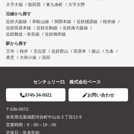
大字大福
龍田西
東九条町
大字大野
沿線から探す
近鉄大阪線
和歌山線
関西本線
近鉄橿原線
桜井線
近鉄田原本線
近鉄生駒線
近鉄南大阪線
近鉄難波・奈良線
近鉄御所線
駅から探す
王寺
桜井
五位堂
近鉄郡山
田原本
築山
九条
香芝
大和小泉
高田
センチュリー21 株式会社ベース
0745-34-0021
お問い合わせ
〒636-0072
奈良県北葛城郡河合町中山台２丁目12-9
営業時間：
9：00～19：00
定休日：
年末年始