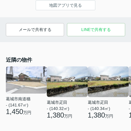
地図アプリで見る
メールで共有する
LINEで共有する
近隣の物件
葛城市南道穗
葛城市疋田
葛城市疋田
- (141.67㎡)
- (140.32㎡)
- (140.34㎡)
-
1,450
万円
1,380
1,380
万円
万円