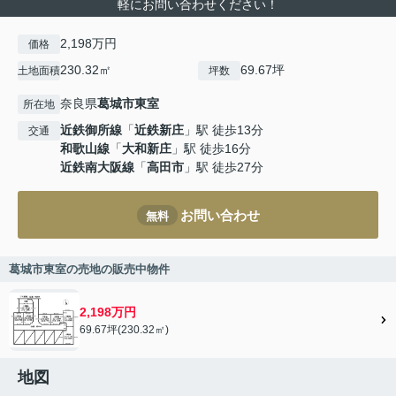
軽にお問い合わせください！
2,198万円
価格
230.32㎡
69.67坪
土地面積
坪数
奈良県
葛城市
東室
所在地
近鉄御所線
「
近鉄新庄
」駅 徒歩13分
交通
和歌山線
「
大和新庄
」駅 徒歩16分
近鉄南大阪線
「
高田市
」駅 徒歩27分
お問い合わせ
無料
葛城市東室の売地の販売中物件
2,198万円
69.67坪(230.32㎡)
地図