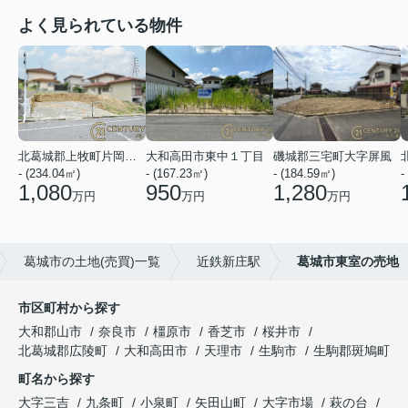
よく見られている物件
北葛城郡上牧町片岡台１丁目
大和高田市東中１丁目
磯城郡三宅町大字屏風
- (234.04㎡)
- (167.23㎡)
- (184.59㎡)
-
1,080
950
1,280
万円
万円
万円
葛城市の土地(売買)一覧
近鉄新庄駅
葛城市東室の売地
市区町村から探す
大和郡山市
奈良市
橿原市
香芝市
桜井市
北葛城郡広陵町
大和高田市
天理市
生駒市
生駒郡斑鳩町
町名から探す
大字三吉
九条町
小泉町
矢田山町
大字市場
萩の台