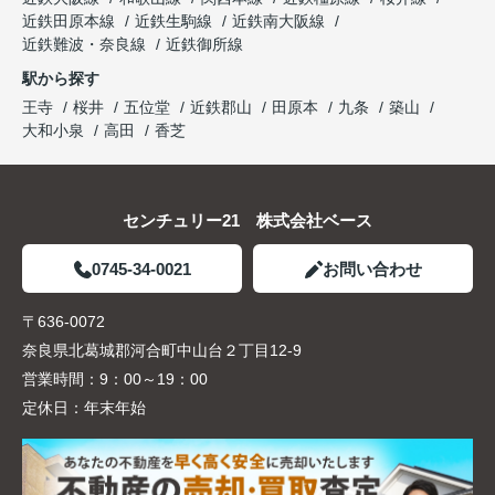
近鉄田原本線
近鉄生駒線
近鉄南大阪線
近鉄難波・奈良線
近鉄御所線
駅から探す
王寺
桜井
五位堂
近鉄郡山
田原本
九条
築山
大和小泉
高田
香芝
センチュリー21 株式会社ベース
0745-34-0021
お問い合わせ
〒636-0072
奈良県北葛城郡河合町中山台２丁目12-9
営業時間：
9：00～19：00
定休日：
年末年始