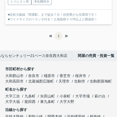
トイレ２ヶ所
浄化槽排水
■近鉄大阪線「関屋駅」まで徒歩７分！自然豊かな住環境です！
■ワイドサイズのベランダ付き！土地面積５０坪以上と開放的！
1
ならセンチュリー21ベース奈良西大和店
関屋の売買・投資一覧
市区町村から探す
大和郡山市
奈良市
橿原市
香芝市
桜井市
大和高田市
北葛城郡広陵町
天理市
生駒市
生駒郡斑鳩町
町名から探す
大字三吉
九条町
矢田山町
小泉町
大字市場
萩の台
大字大福
龍田西
東九条町
大字大野
沿線から探す
近鉄大阪線
和歌山線
関西本線
近鉄橿原線
桜井線