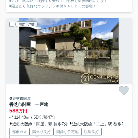
■近鉄「関屋駅」徒歩１０分程！小学校も徒歩圏内に近接！
■陽当たり良好なウッドデッキ付き４ＬＤＫの邸宅！
中古一戸建
香芝市関屋
香芝市関屋 一戸建
588
万円
- / 114.48㎡ / 5DK /築47年
近鉄大阪線「関屋」駅 徒歩7分
近鉄大阪線「二上」駅 徒歩28分
都市ガス
陽当り良好
閑静な住宅地
眺望良好