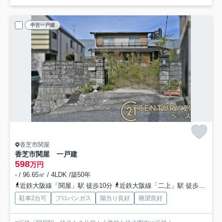
中古一戸建
香芝市関屋
香芝市関屋 一戸建
598
万円
- / 96.65㎡ / 4LDK /築50年
近鉄大阪線「関屋」駅 徒歩10分
近鉄大阪線「二上」駅 徒歩28分
駐車2台可
プロパンガス
陽当り良好
眺望良好