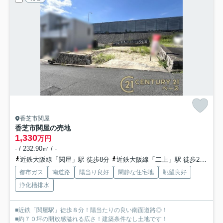
香芝市関屋
香芝市関屋の売地
1,330
万円
- / 232.90㎡ / -
近鉄大阪線「関屋」駅 徒歩8分
近鉄大阪線「二上」駅 徒歩28分
都市ガス
南道路
陽当り良好
閑静な住宅地
眺望良好
浄化槽排水
■近鉄「関屋駅」徒歩８分！陽当たりの良い南面道路◎！
■約７０坪の開放感溢れる広さ！建築条件なし土地です！