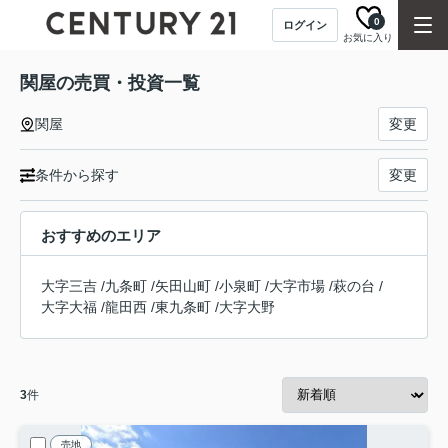
0
ログイン
お気に入り
関屋の売買・投資一覧
関屋
変更
条件から探す
変更
おすすめのエリア
大字三吉
/
九条町
/
矢田山町
/
小泉町
/
大字市場
/
萩の台
/
大字大福
/
龍田西
/
東九条町
/
大字大野
3
件
売地