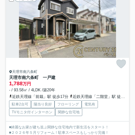
天理市南六条町
天理市南六条町 一戸建
1,788
万円
- / 93.58㎡ / 4LDK /築20年
近鉄天理線「前栽」駅 徒歩17分
近鉄天理線「二階堂」駅 徒歩18分
駐車2台可
陽当り良好
フローリング
電気有
TVモニタ付インターホン
閑静な住宅地
■綺麗なお家が建ち並ぶ閑静な住宅地内で新生活をスタート！
■２０２６年５月リフォーム！駐車スペースもしっかり完備！