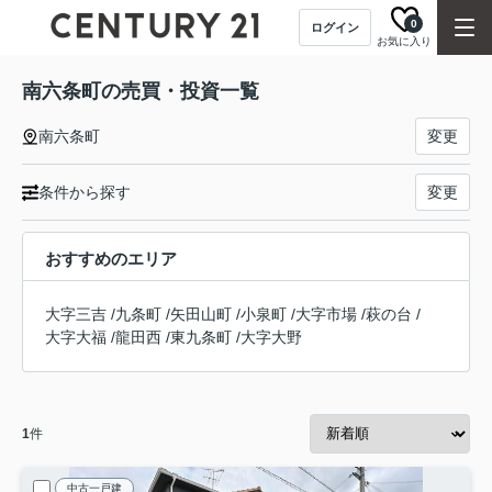
0
ログイン
お気に入り
南六条町の売買・投資一覧
南六条町
変更
条件から探す
変更
おすすめのエリア
大字三吉
/
九条町
/
矢田山町
/
小泉町
/
大字市場
/
萩の台
/
大字大福
/
龍田西
/
東九条町
/
大字大野
1
件
中古一戸建