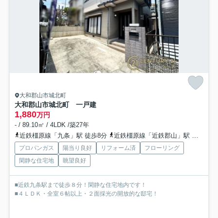
大和郡山市城北町
大和郡山市城北町 一戸建
1,880
万円
- / 89.10㎡ / 4LDK /築27年
近鉄橿原線「九条」駅 徒歩8分
近鉄橿原線「近鉄郡山」駅 徒歩19分
プロパンガス
陽当り良好
リフォーム済
フローリング
閑静な住宅地
眺望良好
■近鉄九条駅まで徒歩８分！閑静な住宅地内です！
■４ＬＤＫ・全室６帖以上・２面採光の開放的な邸宅！