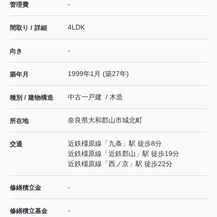
-
管理費
4LDK
間取り / 詳細
-
向き
1999年1月 (築27年)
築年月
中古一戸建 / 木造
種別 / 建物構造
奈良県
大和郡山市
城北町
所在地
近鉄橿原線
「
九条
」駅 徒歩8分
交通
近鉄橿原線
「
近鉄郡山
」駅 徒歩19分
近鉄橿原線
「
西ノ京
」駅 徒歩22分
-
修繕積立金
-
修繕積立基金