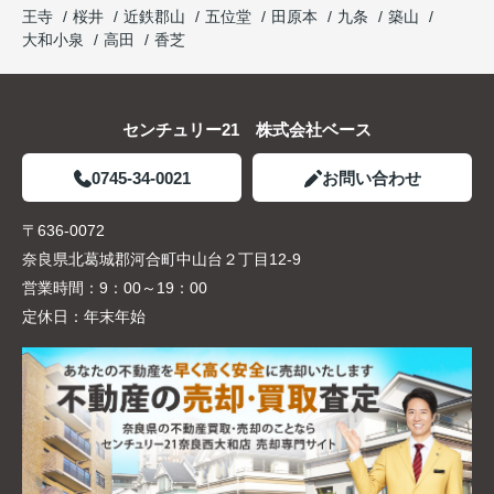
王寺
桜井
近鉄郡山
五位堂
田原本
九条
築山
大和小泉
高田
香芝
センチュリー21 株式会社ベース
0745-34-0021
お問い合わせ
〒636-0072
奈良県北葛城郡河合町中山台２丁目12-9
営業時間：
9：00～19：00
定休日：
年末年始