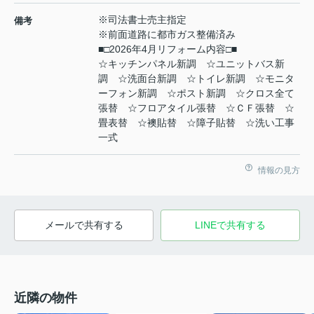
※司法書士売主指定
備考
※前面道路に都市ガス整備済み
■□2026年4月リフォーム内容□■
☆キッチンパネル新調 ☆ユニットバス新
調 ☆洗面台新調 ☆トイレ新調 ☆モニタ
ーフォン新調 ☆ポスト新調 ☆クロス全て
張替 ☆フロアタイル張替 ☆ＣＦ張替 ☆
畳表替 ☆襖貼替 ☆障子貼替 ☆洗い工事
一式
情報の見方
メールで共有する
LINEで共有する
近隣の物件