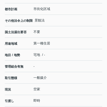
市街化区域
都市計画
景観法
その他法令上の制限
不要
国土法届出要否
第一種住居
用途地域
宅地 / -
地目 / 地勢
-
管理組合有無
一般媒介
取引態様
空家
現況
即時
引渡し