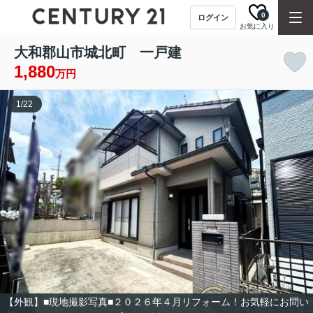
0
ログイン
お気に入り
大和郡山市城北町 一戸建
1,880
万円
1
/
22
【外観】■現地撮影写真■２０２６年４月リフォーム！お気軽にお問い