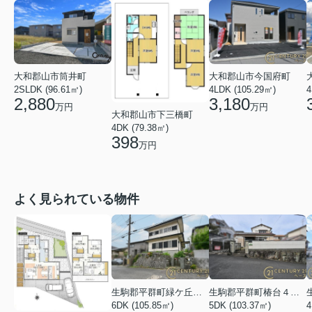
大和郡山市筒井町
大和郡山市今国府町
2SLDK (96.61㎡)
4LDK (105.29㎡)
4
2,880
3,180
万円
万円
大和郡山市下三橋町
4DK (79.38㎡)
398
万円
よく見られている物件
生駒郡平群町緑ケ丘５丁目
生駒郡平群町椿台４丁目
6DK (105.85㎡)
5DK (103.37㎡)
4