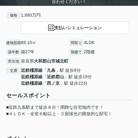
合わせください！
1,880万円
価格
支払いシミュレーション
89.10㎡
4LDK
建物面積
間取り
築27年
2階建
築年数
階建て
奈良県
大和郡山市
城北町
所在地
近鉄橿原線
「
九条
」駅 徒歩8分
交通
近鉄橿原線
「
近鉄郡山
」駅 徒歩19分
近鉄橿原線
「
西ノ京
」駅 徒歩22分
セールスポイント
■近鉄九条駅まで徒歩８分！閑静な住宅地内です！
■４ＬＤＫ・全室６帖以上・２面採光の開放的な邸宅！