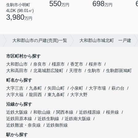
550
698
万円
万円
生駒市小明町
4LDK (98.01㎡)
3,980
万円
大和郡山市の戸建(売買)一覧
大和郡山市城北町 一戸建
市区町村から探す
大和郡山市
奈良市
橿原市
香芝市
桜井市
大和高田市
北葛城郡広陵町
天理市
生駒市
生駒郡斑鳩町
町名から探す
大字三吉
九条町
矢田山町
小泉町
大字市場
萩の台
大字大福
龍田西
東九条町
大字大野
沿線から探す
近鉄大阪線
和歌山線
関西本線
近鉄橿原線
桜井線
近鉄田原本線
近鉄生駒線
近鉄南大阪線
近鉄難波・奈良線
近鉄御所線
駅から探す