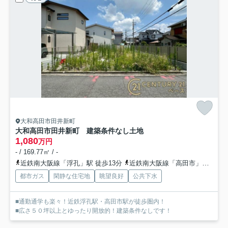
大和高田市田井新町
大和高田市田井新町 建築条件なし土地
1,080
万円
- / 169.77㎡ / -
近鉄南大阪線「浮孔」駅 徒歩13分
近鉄南大阪線「高田市」駅 徒歩15分
都市ガス
閑静な住宅地
眺望良好
公共下水
■通勤通学も楽々！近鉄浮孔駅・高田市駅が徒歩圏内！
■広さ５０坪以上とゆったり開放的！建築条件なしです！