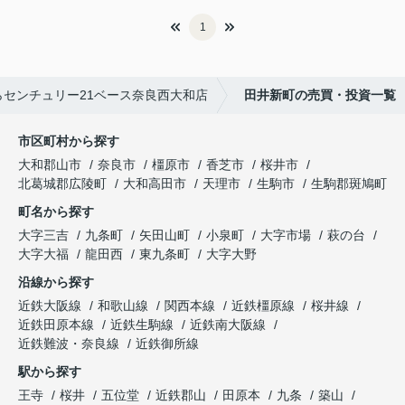
1
センチュリー21ベース奈良西大和店
田井新町の売買・投資一覧
市区町村から探す
大和郡山市
奈良市
橿原市
香芝市
桜井市
北葛城郡広陵町
大和高田市
天理市
生駒市
生駒郡斑鳩町
町名から探す
大字三吉
九条町
矢田山町
小泉町
大字市場
萩の台
大字大福
龍田西
東九条町
大字大野
沿線から探す
近鉄大阪線
和歌山線
関西本線
近鉄橿原線
桜井線
近鉄田原本線
近鉄生駒線
近鉄南大阪線
近鉄難波・奈良線
近鉄御所線
駅から探す
王寺
桜井
五位堂
近鉄郡山
田原本
九条
築山