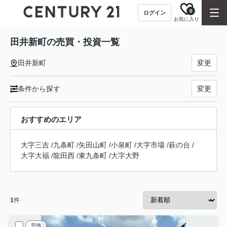
0
ログイン
お気に入り
田井新町の売買・投資一覧
田井新町
変更
条件から探す
変更
おすすめのエリア
大字三吉
/
九条町
/
矢田山町
/
小泉町
/
大字市場
/
萩の台
/
大字大福
/
龍田西
/
東九条町
/
大字大野
1
件
売地