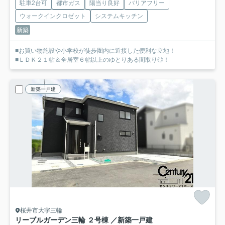
駐車2台可
都市ガス
陽当り良好
バリアフリー
ウォークインクロゼット
システムキッチン
新築
■お買い物施設や小学校が徒歩圏内に近接した便利な立地！
■ＬＤＫ２１帖＆全居室６帖以上のゆとりある間取り◎！
新築一戸建
桜井市大字三輪
リーブルガーデン三輪 ２号棟 ／新築一戸建