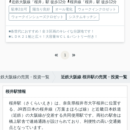
近鉄大阪線「桜井」駅 徒歩12分
桜井線「桜井」駅 徒歩12分
駐車2台可
陽当り良好
オール電化
ウォークインクロゼット
ウォークインシューズクロゼット
システムキッチン
■各世代におすすめ！全３区画のキレイな分譲地です！
■ＬＤＫ２１帖と広々！大容量ＷＣＬ＆パントリー付き！
1
近鉄大阪線の売買・投資一覧
近鉄大阪線 桜井駅の売買・投資一覧
桜井駅情報
桜井駅（さくらいえき）は、奈良県桜井市大字桜井に位置す
る、JR西日本の桜井線（万葉まほろば線）と近畿日本鉄道
（近鉄）の大阪線が交差する共同使用駅です。両社の駅舎は
橋上駅舎で連絡通路が設けられており、利便性の高い交通拠
点となっています。