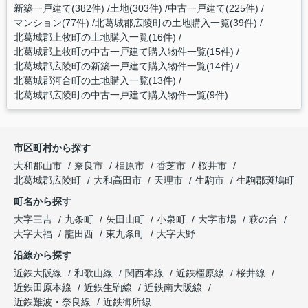
新築一戸建て(382件)
土地(303件)
中古一戸建て(225件)
マンション(77件)
北葛城郡広陵町の土地購入一覧(39件)
北葛城郡上牧町の土地購入一覧(16件)
北葛城郡上牧町の中古一戸建て購入物件一覧(15件)
北葛城郡広陵町の新築一戸建て購入物件一覧(14件)
北葛城郡河合町の土地購入一覧(13件)
北葛城郡広陵町の中古一戸建て購入物件一覧(9件)
市区町村から探す
大和郡山市
奈良市
橿原市
香芝市
桜井市
北葛城郡広陵町
大和高田市
天理市
生駒市
生駒郡斑鳩町
町名から探す
大字三吉
九条町
矢田山町
小泉町
大字市場
萩の台
大字大福
龍田西
東九条町
大字大野
沿線から探す
近鉄大阪線
和歌山線
関西本線
近鉄橿原線
桜井線
近鉄田原本線
近鉄生駒線
近鉄南大阪線
近鉄難波・奈良線
近鉄御所線