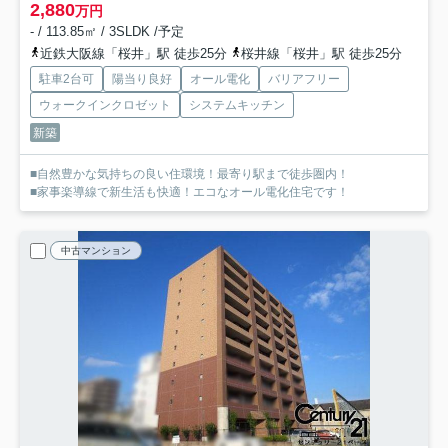
2,880
万円
- / 113.85㎡ / 3SLDK /予定
近鉄大阪線「桜井」駅 徒歩25分
桜井線「桜井」駅 徒歩25分
駐車2台可
陽当り良好
オール電化
バリアフリー
ウォークインクロゼット
システムキッチン
新築
■自然豊かな気持ちの良い住環境！最寄り駅まで徒歩圏内！
■家事楽導線で新生活も快適！エコなオール電化住宅です！
中古マンション