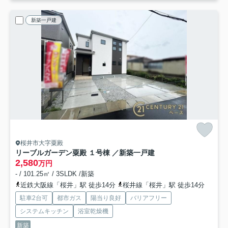
新築一戸建
桜井市大字粟殿
リーブルガーデン粟殿 １号棟 ／新築一戸建
2,580
万円
- / 101.25㎡ / 3SLDK /新築
近鉄大阪線「桜井」駅 徒歩14分
桜井線「桜井」駅 徒歩14分
駐車2台可
都市ガス
陽当り良好
バリアフリー
システムキッチン
浴室乾燥機
新築