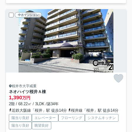
中古マンション
桜井市大字戒重
ネオハイツ桜井Ａ棟
1,390
万円
2階 / 68.22㎡ / 3LDK /築34年
近鉄大阪線「桜井」駅 徒歩14分
桜井線「桜井」駅 徒歩14分
陽当り良好
エレベーター
フローリング
システムキッチン
陽当り良好
眺望良好