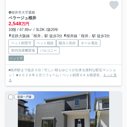
桜井市大字粟殿
ベラージュ桜井
2,548
万円
10階 / 67.89㎡ / 3LDK /築20年
近鉄大阪線「桜井」駅 徒歩3分
桜井線「桜井」駅 徒歩3分
ペット飼育可
ペット相談
陽当り良好
オール電化
室内洗濯機置場
バルコニー
ペット可
■桜井駅まで徒歩３分！忙しい朝もゆとりが出来る便利な駅近マンショ
ン！ ■２０２６年２月リフォーム！ペット飼育ＯＫ＆眺望良...
もっと見
る
新築一戸建