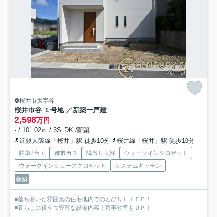
桜井市大字谷
桜井市谷 １号地 ／新築一戸建
2,598
万円
- / 101.02㎡ / 3SLDK /新築
近鉄大阪線「桜井」駅 徒歩10分
桜井線「桜井」駅 徒歩10分
駐車2台可
都市ガス
陽当り良好
ウォークインクロゼット
ウォークインシューズクロゼット
システムキッチン
新築
■落ち着いた雰囲気の住宅地内でのんびりＬＩＦＥ！
■暮らしに役立つ豊富な設備内容！家事効率もＵＰ！