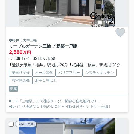
桜井市大字三輪
リーブルガーデン三輪 ／新築一戸建
2,580
万円
- / 108.47㎡ / 3SLDK /新築
近鉄大阪線「桜井」駅 徒歩26分
桜井線「桜井」駅 徒歩26分
陽当り良好
オール電化
バリアフリー
システムキッチン
浴室乾燥機
浴室１坪以上
新築
■ＪＲ「三輪駅」まで徒歩１１分！閑静な住宅地内です！
■ゆったり快適な１９帖のＬＤＫ＋可動棚付きパントリー完備！
新築一戸建