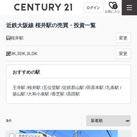
0
ログイン
お気に入り
近鉄大阪線 桜井駅の売買・投資一覧
桜井駅
変更
3K,3DK,3LDK
変更
おすすめの駅
王寺駅
/
桜井駅
/
五位堂駅
/
近鉄郡山駅
/
田原本駅
/
九条駅
/
築山駅
/
大和小泉駅
/
香芝駅
/
高田駅
9
件
中古マンション