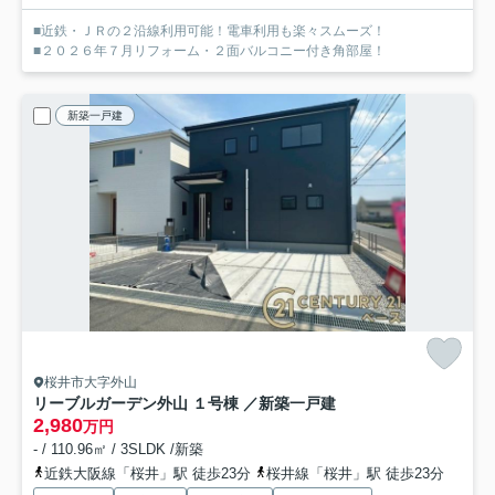
■近鉄・ＪＲの２沿線利用可能！電車利用も楽々スムーズ！
■２０２６年７月リフォーム・２面バルコニー付き角部屋！
新築一戸建
桜井市大字外山
リーブルガーデン外山 １号棟 ／新築一戸建
2,980
万円
- / 110.96㎡ / 3SLDK /新築
近鉄大阪線「桜井」駅 徒歩23分
桜井線「桜井」駅 徒歩23分