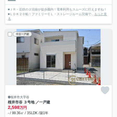
■ＪＲ・近鉄の２沿線が徒歩圏内！電車利用もスムーズに行えますね！
■ＬＤＫ２０帖！ファミリーＣＬ・ストレージルーム完備で...
もっと見
る
中古一戸建
桜井市大字谷
桜井市谷 ３号地 ／一戸建
2,598
万円
- / 99.36㎡ / 3SLDK /築1年