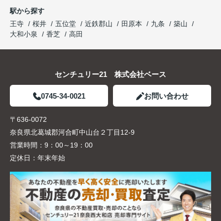
駅から探す
王寺
桜井
五位堂
近鉄郡山
田原本
九条
築山
大和小泉
香芝
高田
センチュリー21 株式会社ベース
0745-34-0021
お問い合わせ
〒636-0072
奈良県北葛城郡河合町中山台２丁目12-9
営業時間：
9：00～19：00
定休日：
年末年始