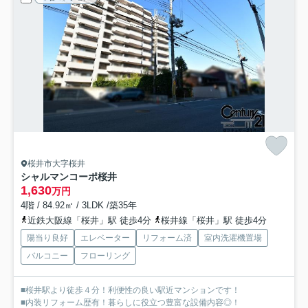
桜井市大字桜井
シャルマンコーポ桜井
1,630
万円
4階 / 84.92㎡ / 3LDK /築35年
近鉄大阪線「桜井」駅 徒歩4分
桜井線「桜井」駅 徒歩4分
陽当り良好
エレベーター
リフォーム済
室内洗濯機置場
バルコニー
フローリング
■桜井駅より徒歩４分！利便性の良い駅近マンションです！
■内装リフォーム歴有！暮らしに役立つ豊富な設備内容◎！