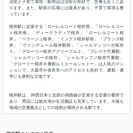
治安と子育て環境：駅周辺は治安が良好で、交番も近くにあ
ります。また、駅前の広場には遊具があり、子育て環境も整
っています。
桜井駅に近接する「ローレルコート桜井西」「ローレルコー
ト桜井南」「ディークラディア桜井」「ローレルコート桜
井」「ベラージュ桜井」「イングス桜井駅前」「ブランズ桜
井」「ヴァンデュール桜井駅前」「シャルマンコーポ桜井
Ⅱ」「グローリー桜井アグリーブル２」「プレステ弐番館」
「シャルマンコーポ桜井」「シャルマンフジ桜井弐番館」
「グローリー桜井Ⅲ番館ルミエールシャトー」は人気のマン
ションで、大阪市や奈良市へのアクセスも良好で、通勤・通
学にも便利な立地です。
桜井駅は、JR西日本と近鉄の両路線が交差する交通の要所で
あり、周辺には観光地や生活施設も充実しています。今後も
地域の交通拠点としての役割が期待される駅です。