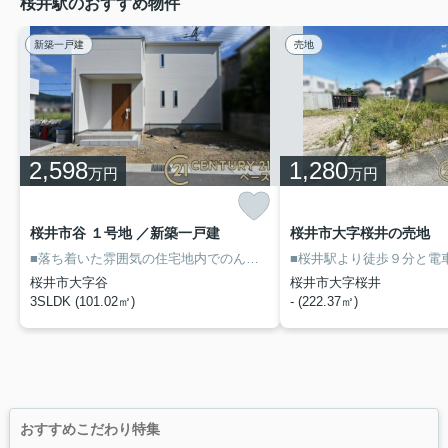
桜井駅のおすすめ物件
新築一戸建
売地
2,598
1,280
万円
万円
桜井市谷 １号地 ／新築一戸建
桜井市大字桜井の売地
■落ち着いた雰囲気の住宅地内でのんびりＬＩＦＥ！
■暮らしに役立つ
桜井市大字谷
桜井市大字桜井
3SLDK (101.02㎡)
- (222.37㎡)
おすすめこだわり特集