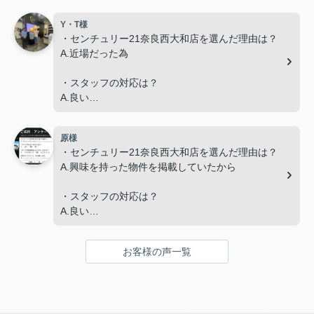
・スタッフの説明はわかりやすかったですか？
Y・T様
A.わかりやすかった
・センチュリー21奈良西大和店を選んだ理由は？
A.近場だった為
・担当スタッフにメッセージをお願いします。
A.今回、内容が二転三転した中で最後までご対応く
・スタッフの対応は？
ださり有難うございました。
A.良い
・スタッフの説明はわかりやすかったですか？
原様
A.わかりやすかった
・センチュリー21奈良西大和店を選んだ理由は？
A.興味を持った物件を掲載していたから
・担当スタッフにメッセージをお願いします。
A.毎回辻本さんの丁寧な対応が気持ちよく、難しい
・スタッフの対応は？
やりとりもスムーズに進められました。ありがとう
A.良い
ございます。
・スタッフの説明はわかりやすかったですか？
お客様の声一覧
A.わかりやすかった
・担当スタッフにメッセージをお願いします。
A.いろいろ大変な場面もあったと思いますが、