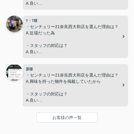
A.良い
・スタッフの説明はわかりやすかったですか？
Y・T様
A.わかりやすかった
・センチュリー21奈良西大和店を選んだ理由は？
A.近場だった為
・担当スタッフにメッセージをお願いします。
A.今回、内容が二転三転した中で最後までご対応く
・スタッフの対応は？
ださり有難うございました。
A.良い
・スタッフの説明はわかりやすかったですか？
原様
A.わかりやすかった
・センチュリー21奈良西大和店を選んだ理由は？
A.興味を持った物件を掲載していたから
・担当スタッフにメッセージをお願いします。
A.毎回辻本さんの丁寧な対応が気持ちよく、難しい
・スタッフの対応は？
やりとりもスムーズに進められました。ありがとう
A.良い
ございます。
・スタッフの説明はわかりやすかったですか？
お客様の声一覧
A.わかりやすかった
・担当スタッフにメッセージをお願いします。