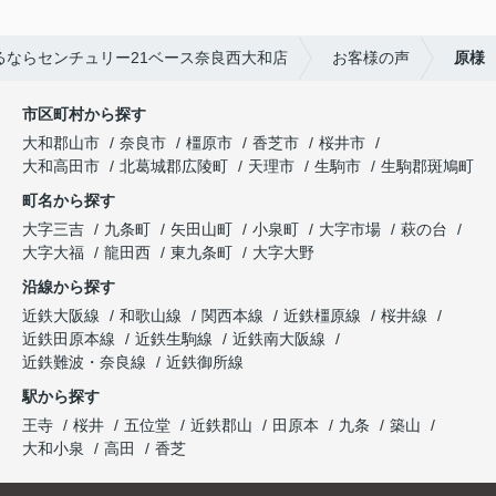
A.いろいろ大変な場面もあったと思いますが、
最後まで対応していただきありがとうございまし
るならセンチュリー21ベース奈良西大和店
お客様の声
原様
た
市区町村から探す
大和郡山市
奈良市
橿原市
香芝市
桜井市
大和高田市
北葛城郡広陵町
天理市
生駒市
生駒郡斑鳩町
町名から探す
大字三吉
九条町
矢田山町
小泉町
大字市場
萩の台
大字大福
龍田西
東九条町
大字大野
沿線から探す
近鉄大阪線
和歌山線
関西本線
近鉄橿原線
桜井線
近鉄田原本線
近鉄生駒線
近鉄南大阪線
近鉄難波・奈良線
近鉄御所線
駅から探す
王寺
桜井
五位堂
近鉄郡山
田原本
九条
築山
大和小泉
高田
香芝