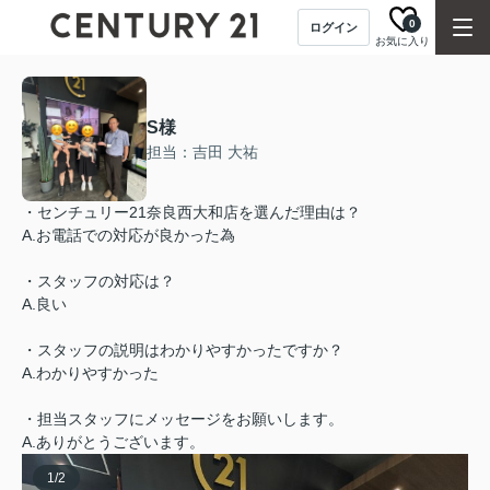
0
ログイン
お気に入り
S様
担当：吉田 大祐
・センチュリー21奈良西大和店を選んだ理由は？
A.お電話での対応が良かった為
・スタッフの対応は？
A.良い
・スタッフの説明はわかりやすかったですか？
A.わかりやすかった
・担当スタッフにメッセージをお願いします。
A.ありがとうございます。
1
/
2