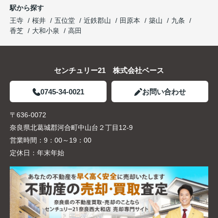
駅から探す
王寺
桜井
五位堂
近鉄郡山
田原本
築山
九条
香芝
大和小泉
高田
センチュリー21 株式会社ベース
0745-34-0021
お問い合わせ
〒636-0072
奈良県北葛城郡河合町中山台２丁目12-9
営業時間：
9：00～19：00
定休日：
年末年始