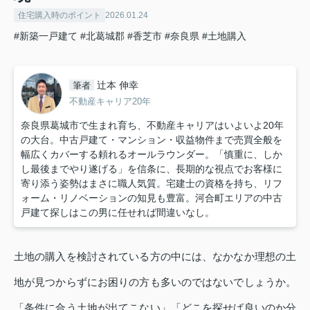
住宅購入時のポイント
2026.01.24
#新築一戸建て
#北葛城郡
#香芝市
#奈良県
#土地購入
辻本 伸幸
筆者
不動産キャリア20年
奈良県葛城市で生まれ育ち、不動産キャリアはいよいよ20年
の大台。中古戸建て・マンション・収益物件まで売買全般を
幅広くカバーする頼れるオールラウンダー。「慎重に、しか
し最後までやり遂げる」を信条に、長期的な視点でお客様に
寄り添う姿勢はまさに職人気質。宅建士の資格を持ち、リフ
ォーム・リノベーションの知見も豊富。河合町エリアの中古
戸建て探しはこの男に任せれば間違いなし。
土地の購入を検討されている方の中には、なかなか理想の土
地が見つからずにお困りの方も多いのではないでしょうか。
「条件に合う土地が出てこない」「どこを探せば良いのか分