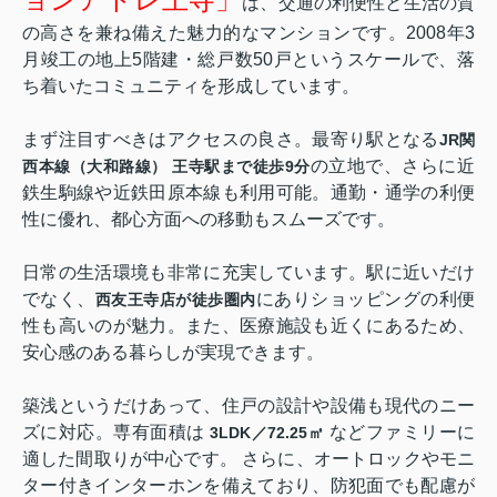
は、交通の利便性と生活の質
の高さを兼ね備えた魅力的なマンションです。2008年3
月竣工の地上5階建・総戸数50戸というスケールで、落
ち着いたコミュニティを形成しています。
まず注目すべきはアクセスの良さ。最寄り駅となる
JR関
の立地で、さらに近
西本線（大和路線） 王寺駅まで徒歩9分
鉄生駒線や近鉄田原本線も利用可能。通勤・通学の利便
性に優れ、都心方面への移動もスムーズです。
日常の生活環境も非常に充実しています。駅に近いだけ
でなく、
にありショッピングの利便
西友王寺店が徒歩圏内
性も高いのが魅力。また、医療施設も近くにあるため、
安心感のある暮らしが実現できます。
築浅というだけあって、住戸の設計や設備も現代のニー
ズに対応。専有面積は
などファミリーに
3LDK／72.25㎡
適した間取りが中心です。 さらに、オートロックやモニ
ター付きインターホンを備えており、防犯面でも配慮が