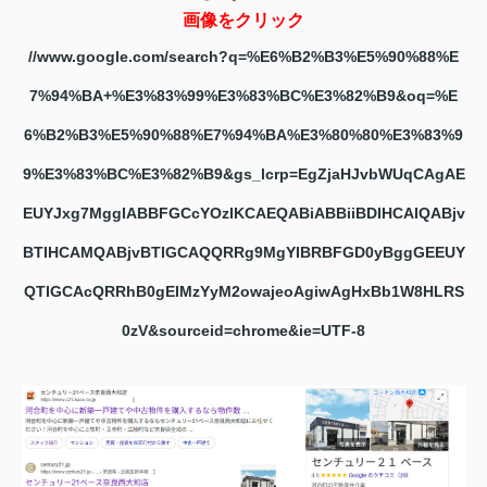
画像をクリック
//www.google.com/search?q=%E6%B2%B3%E5%90%88%E
7%94%BA+%E3%83%99%E3%83%BC%E3%82%B9&oq=%E
6%B2%B3%E5%90%88%E7%94%BA%E3%80%80%E3%83%9
9%E3%83%BC%E3%82%B9&gs_lcrp=EgZjaHJvbWUqCAgAE
EUYJxg7MggIABBFGCcYOzIKCAEQABiABBiiBDIHCAIQABjv
BTIHCAMQABjvBTIGCAQQRRg9MgYIBRBFGD0yBggGEEUY
QTIGCAcQRRhB0gEIMzYyM2owajeoAgiwAgHxBb1W8HLRS
0zV&sourceid=chrome&ie=UTF-8