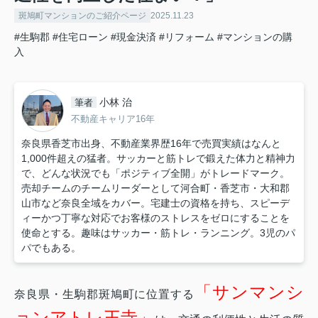
斑鳩町マンションのご紹介ページ
2025.11.23
#生駒郡
#住宅ローン
#現金決済
#リフォーム
#マンションの購
入
小林 治
筆者
不動産キャリア16年
奈良県香芝市出身、不動産業界歴16年で売買実績はなんと
1,000件超えの猛者。サッカーと筋トレで鍛えた体力と精神力
で、どんな状況でも「ポジティブ全開」がトレードマーク。
売却チームのチームリーダーとして河合町・香芝市・大和郡
山市など奈良全域をカバー。宅建士の資格を持ち、スピーデ
ィーかつ丁寧な対応でお客様のストレスをゼロにすることを
使命とする。趣味はサッカー・筋トレ・ランニング。3児のパ
パでもある。
「サンマンシ
奈良県・生駒郡斑鳩町に位置する
ョンアトレ王寺」