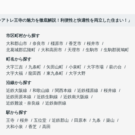
ンアトレ王寺の魅力を徹底解説！利便性と快適性を両立した住まい！」
市区町村から探す
大和郡山市
奈良市
橿原市
香芝市
桜井市
北葛城郡広陵町
大和高田市
天理市
生駒市
生駒郡斑鳩町
町名から探す
大字三吉
九条町
矢田山町
小泉町
大字市場
萩の台
大字大福
龍田西
東九条町
大字大野
沿線から探す
近鉄大阪線
和歌山線
関西本線
近鉄橿原線
桜井線
近鉄田原本線
近鉄生駒線
近鉄南大阪線
近鉄難波・奈良線
近鉄御所線
駅から探す
王寺
桜井
五位堂
近鉄郡山
田原本
九条
築山
大和小泉
香芝
高田