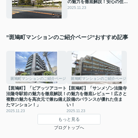
の魅力を徹底解説！安心の住環
境とコストパフォーマンスが光
2025.11.23
る！」
”斑鳩町マンションのご紹介ページ”おすすめ記事
斑鳩町マンションのご紹介ページ
斑鳩町マンションのご紹介ページ
【斑鳩町】「ピアッツアコート
【斑鳩町】「サンメゾン法隆寺
法隆寺駅前の魅力を徹底解説！
の魅力を徹底レビュー！広さと
複数の魅力を高次元で兼ね備え
設備のバランスが優れた住ま
たマンション！」
い！
2025.11.23
2025.11.23
もっと見る
ブログトップへ