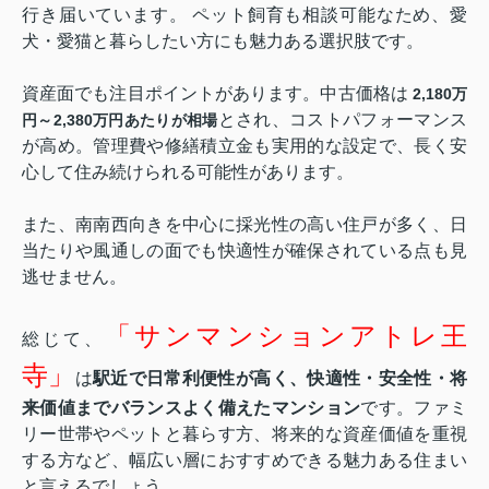
行き届いています。 ペット飼育も相談可能なため、愛
犬・愛猫と暮らしたい方にも魅力ある選択肢です。
資産面でも注目ポイントがあります。中古価格は
2,180万
とされ、コストパフォーマンス
円～2,380万円あたりが相場
が高め。管理費や修繕積立金も実用的な設定で、長く安
心して住み続けられる可能性があります。
また、南南西向きを中心に採光性の高い住戸が多く、日
当たりや風通しの面でも快適性が確保されている点も見
逃せません。
「サンマンションアトレ王
総じて、
寺」
は
駅近で日常利便性が高く、快適性・安全性・将
来価値までバランスよく備えたマンション
です。ファミ
リー世帯やペットと暮らす方、将来的な資産価値を重視
する方など、幅広い層におすすめできる魅力ある住まい
と言えるでしょう。