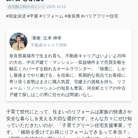
住宅購入時のポイント
2025.10.13
#現金決済
#平屋
#リフォーム
#奈良県
#バリアフリー住宅
辻本 伸幸
筆者
不動産キャリア20年
奈良県葛城市で生まれ育ち、不動産キャリアはいよいよ20年
の大台。中古戸建て・マンション・収益物件まで売買全般を
幅広くカバーする頼れるオールラウンダー。「慎重に、しか
し最後までやり遂げる」を信条に、長期的な視点でお客様に
寄り添う姿勢はまさに職人気質。宅建士の資格を持ち、リフ
ォーム・リノベーションの知見も豊富。河合町エリアの中古
戸建て探しはこの男に任せれば間違いなし。
子育て世代にとって、住まいのリフォームは家族の快適さや
安全な暮らしを支える大切な選択です。そんな方々にぜひ知
っていただきたいのが、「子育てグリーン住宅支援事業」で
す。「補助を受けてお得にリフォームできるって本当？」