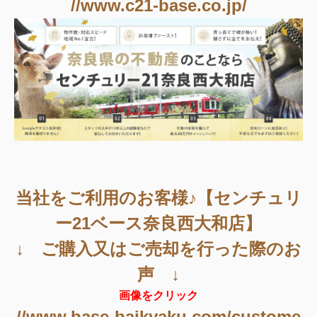
//www.c21-base.co.jp/
当社をご利用のお客様♪【センチュリ
ー21ベース奈良西大和店】
↓ ご購入又はご売却を行った際のお
声 ↓
画像をクリック
//www.base-baikyaku.com/custome