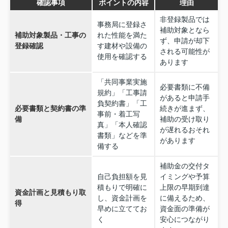
確認事項
ポイントの内容
理由
非登録製品では
事務局に登録さ
補助対象となら
補助対象製品・工事の
れた性能を満た
ず、申請が却下
登録確認
す建材や設備の
される可能性が
使用を確認する
あります
「共同事業実施
必要書類に不備
規約」「工事請
があると申請手
負契約書」「工
必要書類と契約書の準
続きが進まず、
事前・着工写
備
補助の受け取り
真」「本人確認
が遅れるおそれ
書類」などを準
があります
備する
補助金の交付タ
自己負担額を見
イミングや予算
積もりで明確に
上限の早期到達
資金計画と見積もり取
し、資金計画を
に備えるため、
得
早めに立ててお
資金面の準備が
く
安心につながり