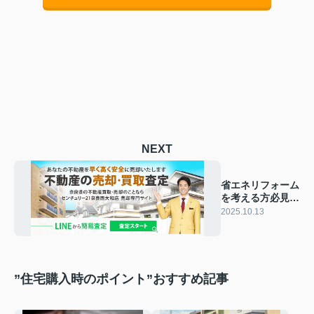
NEXT
省エネリフォーム
を考える方必見！
グリーンリフォー
2025.10.13
ムやローン住宅省
エネ2025キャン
ペーンも紹介
”住宅購入時のポイント”おすすめ記事