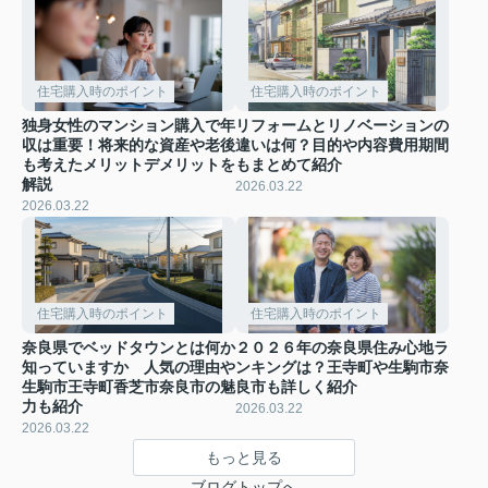
住宅購入時のポイント
住宅購入時のポイント
独身女性のマンション購入で年
リフォームとリノベーションの
収は重要！将来的な資産や老後
違いは何？目的や内容費用期間
も考えたメリットデメリットを
もまとめて紹介
解説
2026.03.22
2026.03.22
住宅購入時のポイント
住宅購入時のポイント
奈良県でベッドタウンとは何か
２０２６年の奈良県住み心地ラ
知っていますか 人気の理由や
ンキングは？王寺町や生駒市奈
生駒市王寺町香芝市奈良市の魅
良市も詳しく紹介
力も紹介
2026.03.22
2026.03.22
もっと見る
ブログトップへ