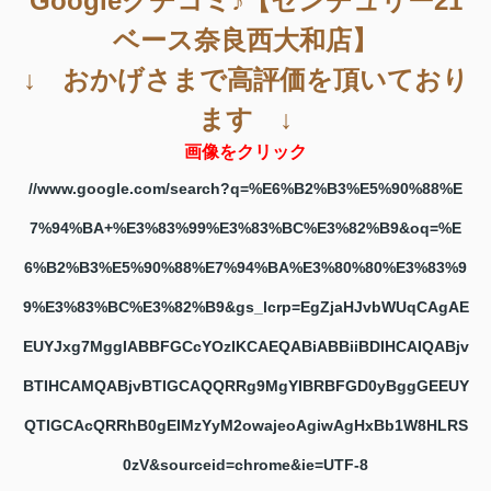
Googleクチコミ♪【センチュリー21
ベース奈良西大和店】
↓ おかげさまで高評価を頂いており
ます ↓
画像をクリック
//www.google.com/search?q=%E6%B2%B3%E5%90%88%E
7%94%BA+%E3%83%99%E3%83%BC%E3%82%B9&oq=%E
6%B2%B3%E5%90%88%E7%94%BA%E3%80%80%E3%83%9
9%E3%83%BC%E3%82%B9&gs_lcrp=EgZjaHJvbWUqCAgAE
EUYJxg7MggIABBFGCcYOzIKCAEQABiABBiiBDIHCAIQABjv
BTIHCAMQABjvBTIGCAQQRRg9MgYIBRBFGD0yBggGEEUY
QTIGCAcQRRhB0gEIMzYyM2owajeoAgiwAgHxBb1W8HLRS
0zV&sourceid=chrome&ie=UTF-8