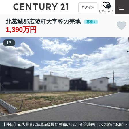
0
ログイン
お気に入り
北葛城郡広陵町大字笠の売地
募集1
1,390万円
1
/
5
【外観】■現地撮影写真■綺麗に整備された分譲地内！お気軽にお問い