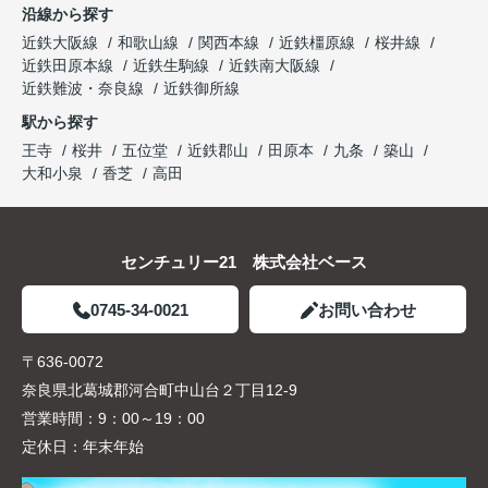
沿線から探す
近鉄大阪線
和歌山線
関西本線
近鉄橿原線
桜井線
近鉄田原本線
近鉄生駒線
近鉄南大阪線
近鉄難波・奈良線
近鉄御所線
駅から探す
王寺
桜井
五位堂
近鉄郡山
田原本
九条
築山
大和小泉
香芝
高田
センチュリー21 株式会社ベース
0745-34-0021
お問い合わせ
〒636-0072
奈良県北葛城郡河合町中山台２丁目12-9
営業時間：
9：00～19：00
定休日：
年末年始