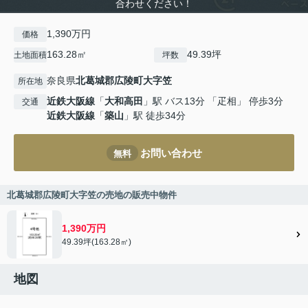
合わせください！
1,390万円
価格
163.28㎡
49.39坪
土地面積
坪数
奈良県
北葛城郡広陵町
大字笠
所在地
近鉄大阪線
「
大和高田
」駅 バス13分 「疋相」 停歩3分
交通
近鉄大阪線
「
築山
」駅 徒歩34分
お問い合わせ
無料
北葛城郡広陵町大字笠の売地の販売中物件
1,390万円
49.39坪(163.28㎡)
地図