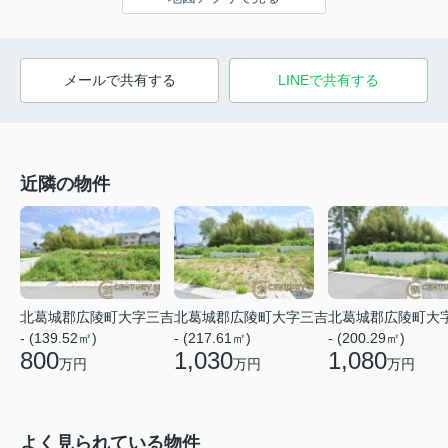
メールで共有する
LINEで共有する
近隣の物件
北葛城郡広陵町大字三吉
北葛城郡広陵町大字三吉
北葛城郡広陵町大
- (139.52㎡)
- (217.61㎡)
- (200.29㎡)
800
1,030
1,080
万円
万円
万円
よく見られている物件