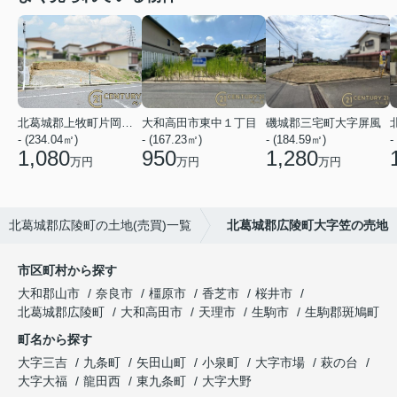
北葛城郡上牧町片岡台１丁目
大和高田市東中１丁目
磯城郡三宅町大字屏風
- (234.04㎡)
- (167.23㎡)
- (184.59㎡)
-
1,080
950
1,280
万円
万円
万円
北葛城郡広陵町の土地(売買)一覧
北葛城郡広陵町大字笠の売地
市区町村から探す
大和郡山市
奈良市
橿原市
香芝市
桜井市
北葛城郡広陵町
大和高田市
天理市
生駒市
生駒郡斑鳩町
町名から探す
大字三吉
九条町
矢田山町
小泉町
大字市場
萩の台
大字大福
龍田西
東九条町
大字大野