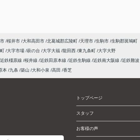
市
桜井市
大和高田市
北葛城郡広陵町
天理市
生駒市
生駒郡斑鳩町
泉町
大字市場
萩の台
大字大福
龍田西
東九条町
大字大野
近鉄橿原線
桜井線
近鉄田原本線
近鉄生駒線
近鉄南大阪線
近鉄難波
原本
九条
築山
大和小泉
高田
香芝
トップページ
スタッフ
お客様の声