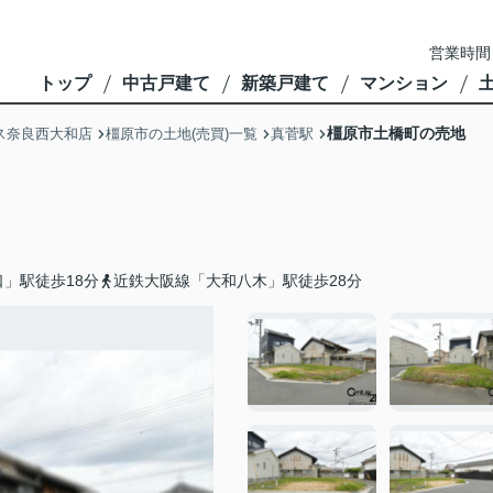
営業時間
トップ
中古戸建て
新築戸建て
マンション
橿原市土橋町の売地
ス奈良西大和店
橿原市の土地(売買)一覧
真菅駅
」駅徒歩18分
近鉄大阪線「大和八木」駅徒歩28分