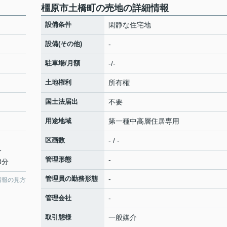
橿原市土橋町の売地の詳細情報
設備条件
閑静な住宅地
設備(その他)
-
駐車場/月額
-/-
土地権利
所有権
国土法届出
不要
用途地域
第一種中高層住居専用
区画数
- / -
分
管理形態
-
8分
管理員の勤務形態
-
情報の見方
管理会社
-
取引態様
一般媒介