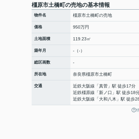
橿原市土橋町の売地の基本情報
物件名
橿原市土橋町の売地
価格
950万円
土地面積
119.23㎡
築年月
-（-）
総区画数
-
所在地
奈良県
橿原市
土橋町
交通
近鉄大阪線
「
真菅
」駅 徒歩17分
近鉄橿原線
「
新ノ口
」駅 徒歩18
近鉄大阪線
「
大和八木
」駅 徒歩2