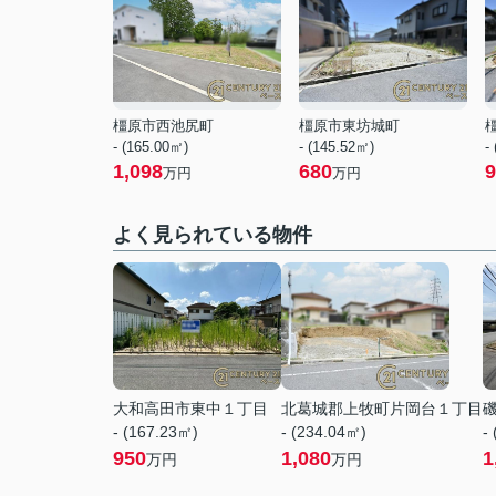
橿原市西池尻町
橿原市東坊城町
- (165.00㎡)
- (145.52㎡)
-
1,098
680
9
万円
万円
よく見られている物件
大和高田市東中１丁目
北葛城郡上牧町片岡台１丁目
- (167.23㎡)
- (234.04㎡)
-
950
1,080
1
万円
万円