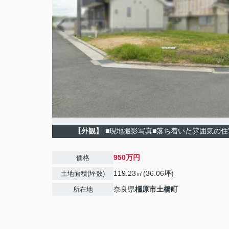
【外観】
■現地撮影写真■落ち着いた雰囲気の
950万円
価格
119.23㎡(36.06坪)
土地面積(坪数)
奈良県
橿原市
土橋町
所在地