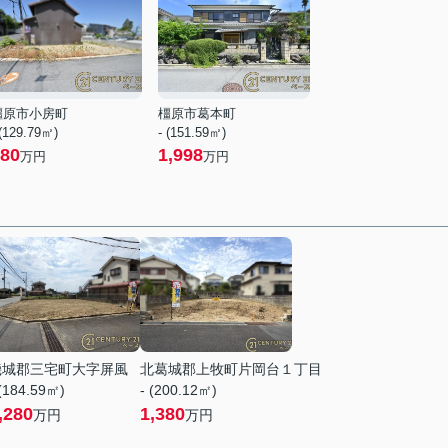
橿原市小房町
橿原市葛本町
 (129.79㎡)
- (151.59㎡)
80
1,998
万円
万円
磯城郡三宅町大字屏風
北葛城郡上牧町片岡台１丁目
 (184.59㎡)
- (200.12㎡)
,280
1,380
万円
万円