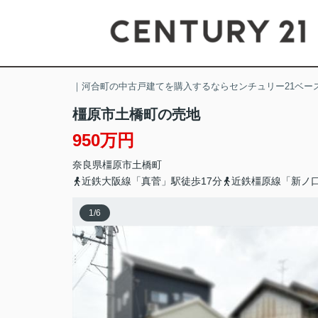
｜河合町の中古戸建てを購入するならセンチュリー21ベー
橿原市土橋町の売地
950万円
奈良県
橿原市
土橋町
近鉄大阪線「真菅」駅徒歩17分
近鉄橿原線「新ノ口
1
/
6