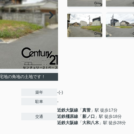
住宅地の角地の土地です！
-(-)
築年
-
駐車
近鉄大阪線
「
真菅
」駅 徒歩17分
近鉄橿原線
「
新ノ口
」駅 徒歩18分
交通
近鉄大阪線
「
大和八木
」駅 徒歩28分