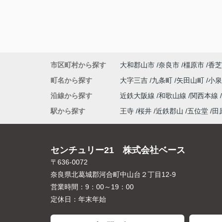
市区町村から探す
大和郡山市
奈良市
橿原市
香芝
町名から探す
大字三吉
九条町
矢田山町
小
沿線から探す
近鉄大阪線
和歌山線
関西本線
駅から探す
王寺
桜井
近鉄郡山
五位堂
田
センチュリー21 株式会社ベース
〒636-0072
奈良県北葛城郡河合町中山台２丁目12-9
営業時間：
9：00～19：00
定休日：
年末年始