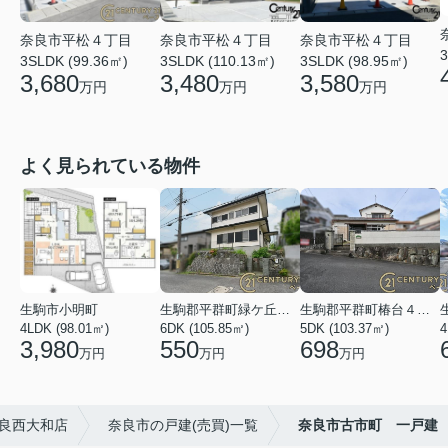
奈良市平松４丁目
奈良市平松４丁目
奈良市平松４丁目
3
3SLDK (99.36㎡)
3SLDK (110.13㎡)
3SLDK (98.95㎡)
3,680
3,480
3,580
万円
万円
万円
よく見られている物件
生駒市小明町
生駒郡平群町緑ケ丘５丁目
生駒郡平群町椿台４丁目
4LDK (98.01㎡)
6DK (105.85㎡)
5DK (103.37㎡)
4
3,980
550
698
万円
万円
万円
良西大和店
奈良市の戸建(売買)一覧
奈良市古市町 一戸建