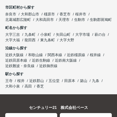
市区町村から探す
奈良市
大和郡山市
橿原市
香芝市
桜井市
北葛城郡広陵町
大和高田市
天理市
生駒市
生駒郡斑鳩町
町名から探す
大字三吉
九条町
小泉町
矢田山町
大字市場
萩の台
大字大福
龍田西
東九条町
大字大野
沿線から探す
近鉄大阪線
和歌山線
関西本線
近鉄橿原線
桜井線
近鉄田原本線
近鉄生駒線
近鉄南大阪線
近鉄難波・奈良線
近鉄御所線
駅から探す
王寺
桜井
近鉄郡山
五位堂
田原本
築山
九条
大和小泉
高田
香芝
センチュリー21 株式会社ベース