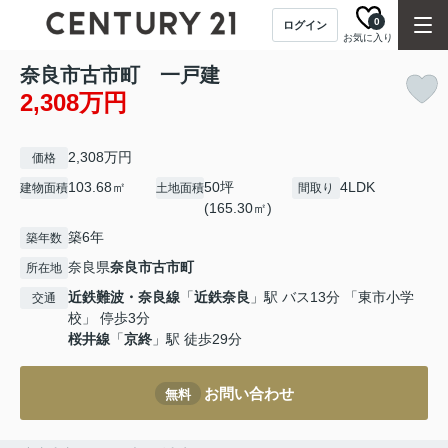
0
ログイン
お気に入り
奈良市古市町 一戸建
2,308万円
2,308万円
価格
103.68㎡
50坪
4LDK
建物面積
土地面積
間取り
(165.30㎡)
築6年
築年数
奈良県
奈良市
古市町
所在地
近鉄難波・奈良線
「
近鉄奈良
」駅 バス13分 「東市小学
交通
校」 停歩3分
桜井線
「
京終
」駅 徒歩29分
お問い合わせ
無料