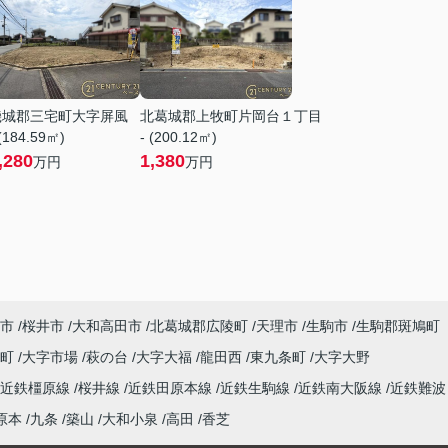
磯城郡三宅町大字屏風
北葛城郡上牧町片岡台１丁目
 (184.59㎡)
- (200.12㎡)
,280
1,380
万円
万円
市
桜井市
大和高田市
北葛城郡広陵町
天理市
生駒市
生駒郡斑鳩町
泉町
大字市場
萩の台
大字大福
龍田西
東九条町
大字大野
近鉄橿原線
桜井線
近鉄田原本線
近鉄生駒線
近鉄南大阪線
近鉄難波
原本
九条
築山
大和小泉
高田
香芝