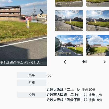
６坪！建築条件ございません！
-(-)
築年
-
駐車
近鉄大阪線
「
二上
」駅 徒歩10分
近鉄南大阪線
「
二上山
」駅 徒歩11分
交通
近鉄大阪線
「
近鉄下田
」駅 徒歩19分