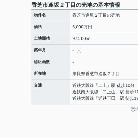
香芝市逢坂２丁目の売地の基本情報
物件名
香芝市逢坂２丁目の売地
価格
6,000万円
土地面積
974.00㎡
築年月
-（-）
総区画数
-
所在地
奈良県
香芝市
逢坂
２丁目
交通
近鉄大阪線
「
二上
」駅 徒歩10分
近鉄南大阪線
「
二上山
」駅 徒歩1
近鉄大阪線
「
近鉄下田
」駅 徒歩1