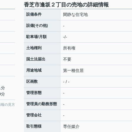
香芝市逢坂２丁目の売地の詳細情報
設備条件
閑静な住宅地
設備(その他)
-
駐車場/月額
-/-
土地権利
所有権
国土法届出
不要
用途地域
第一種住居
区画数
- / -
1分
管理形態
-
9分
管理員の勤務形態
-
情報の見方
管理会社
-
取引態様
専任媒介