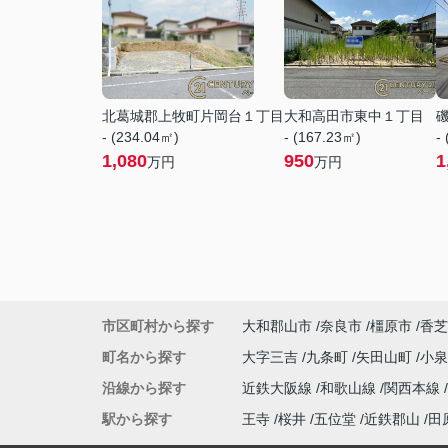
北葛城郡上牧町片岡台１丁目
大和高田市東中１丁目
- (234.04㎡)
- (167.23㎡)
-
1,080
950
1
万円
万円
市区町村から探す
大和郡山市
奈良市
橿原市
香芝
町名から探す
大字三吉
九条町
矢田山町
小
沿線から探す
近鉄大阪線
和歌山線
関西本線
駅から探す
王寺
桜井
五位堂
近鉄郡山
田