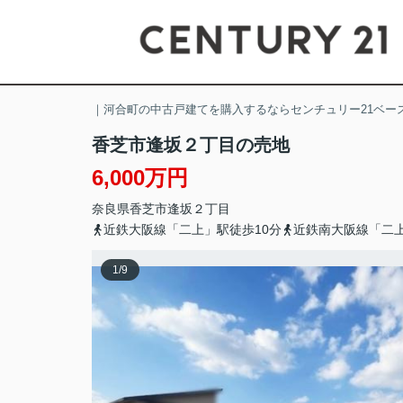
｜河合町の中古戸建てを購入するならセンチュリー21ベー
香芝市逢坂２丁目の売地
6,000万円
奈良県
香芝市
逢坂
２丁目
近鉄大阪線「二上」駅徒歩10分
近鉄南大阪線「二上
1
/
9