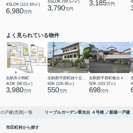
3,185
4SLDK (99.57㎡)
4
万円
4SLDK (112.60㎡)
3,790
万円
6,980
万円
よく見られている物件
生駒市小明町
生駒郡平群町緑ケ丘５丁目
生駒郡平群町椿台４丁目
4LDK (98.01㎡)
6DK (105.85㎡)
5DK (103.37㎡)
4
3,980
550
698
万円
万円
万円
の戸建(売買)一覧
リーブルガーデン翠光台 ４号棟 ／新築一戸建
市区町村から探す