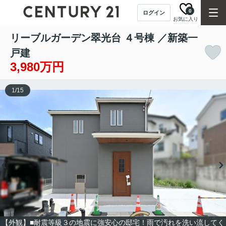
0
ログイン
お気に入り
リーブルガーデン翠光台 ４号棟 ／新築一
戸建
3,980万円
1
/
15
【外観】■耐震等級３の地震に強安心の邸宅！雨で汚れを洗い流してく