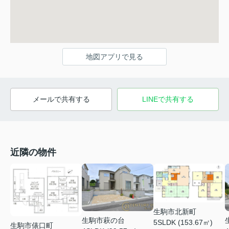
地図アプリで見る
メールで共有する
LINEで共有する
近隣の物件
生駒市北新町
生駒市萩の台
5SLDK (153.67㎡)
生駒市俵口町