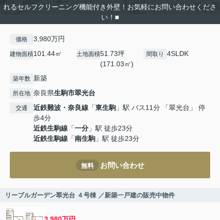
れるセルフクリーニング機能付き外壁！お気軽にお問い合わせくださ
い！■
3,980万円
価格
101.44㎡
51.73坪
4SLDK
建物面積
土地面積
間取り
(171.03㎡)
新築
築年数
奈良県
生駒市
翠光台
所在地
近鉄難波・奈良線
「
東生駒
」駅 バス11分 「翠光台」 停
交通
歩4分
近鉄生駒線
「
一分
」駅 徒歩23分
近鉄生駒線
「
南生駒
」駅 徒歩23分
お問い合わせ
無料
リーブルガーデン翠光台 ４号棟 ／新築一戸建の販売中物件
3,980万円