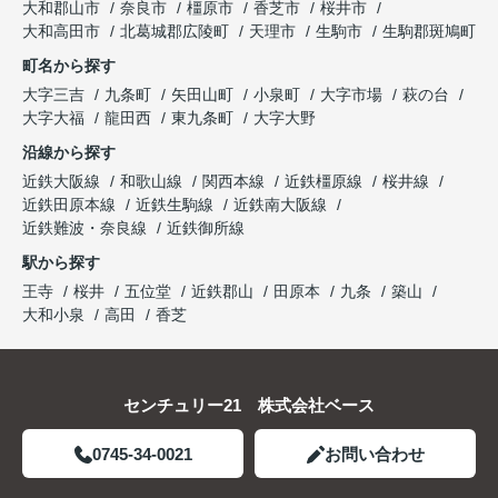
大和郡山市
奈良市
橿原市
香芝市
桜井市
大和高田市
北葛城郡広陵町
天理市
生駒市
生駒郡斑鳩町
町名から探す
大字三吉
九条町
矢田山町
小泉町
大字市場
萩の台
大字大福
龍田西
東九条町
大字大野
沿線から探す
近鉄大阪線
和歌山線
関西本線
近鉄橿原線
桜井線
近鉄田原本線
近鉄生駒線
近鉄南大阪線
近鉄難波・奈良線
近鉄御所線
駅から探す
王寺
桜井
五位堂
近鉄郡山
田原本
九条
築山
大和小泉
高田
香芝
センチュリー21 株式会社ベース
0745-34-0021
お問い合わせ