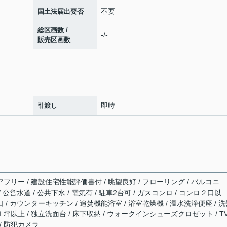
不要
国土法届出要否
総区画数 /
-/-
販売区画数
即時
引渡し
アフリー / 建設住宅性能評価書付 / 眺望良好 / フローリング / バルコニ
/ 公営水道 / 公共下水 / 電気有 / 駐車2台可 / ガスコンロ / コンロ２口以
口 / カウンターキッチン / 追焚機能浴室 / 浴室乾燥機 / 温水洗浄便座 / 
１坪以上 / 独立洗面台 / 床下収納 / ウォークインシューズクロゼット / T
/ 防犯カメラ