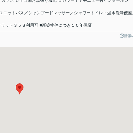
アガラス ☆全自動お湯張り機能 ☆カラーＴＶモニター付インターホン
ユニットバス／シャンプードレッサー／シャワートイレ・温水洗浄便座
フラット３５Ｓ利用可 ■新築物件につき１０年保証
情報