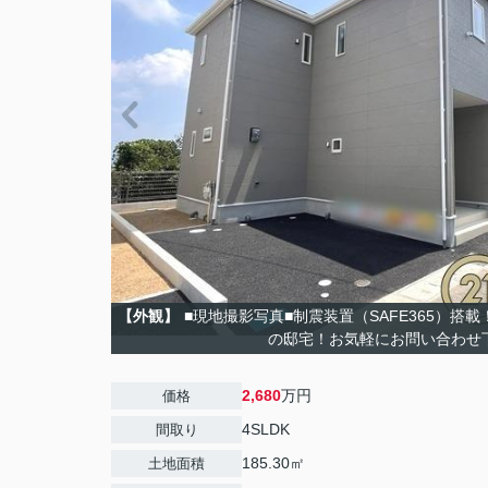
【外観】
■現地撮影写真■制震装置（SAFE365）搭
の邸宅！お気軽にお問い合わせ
2,680
万円
価格
4SLDK
間取り
185.30㎡
土地面積