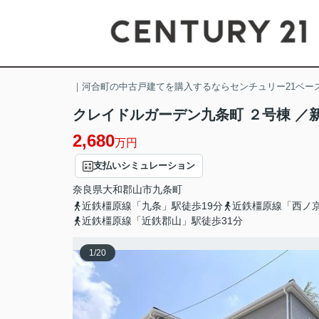
｜河合町の中古戸建てを購入するならセンチュリー21ベー
クレイドルガーデン九条町 ２号棟 ／
2,680
万円
支払いシミュレーション
奈良県
大和郡山市
九条町
近鉄橿原線「九条」駅徒歩19分
近鉄橿原線「西ノ京
近鉄橿原線「近鉄郡山」駅徒歩31分
1
/
20