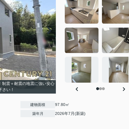
載！制震＋耐震の地震に強い安心
下さい！
97.80㎡
建物面積
2026年7月(新築)
築年月