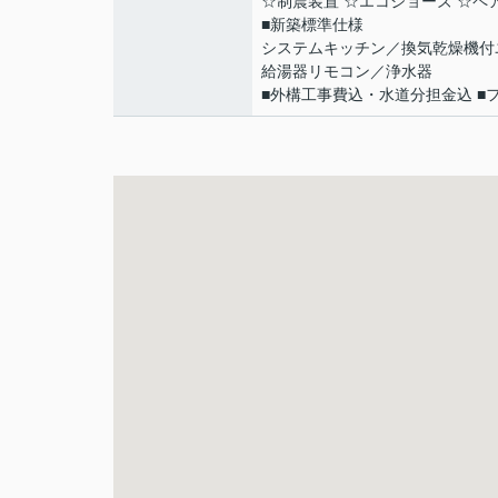
☆制震装置 ☆エコジョーズ ☆ペ
■新築標準仕様
システムキッチン／換気乾燥機付
給湯器リモコン／浄水器
■外構工事費込・水道分担金込 ■