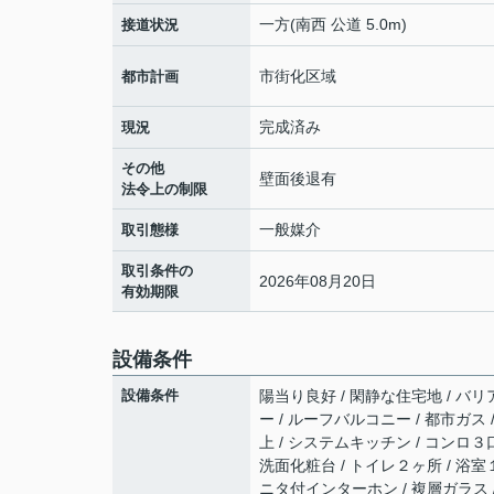
一方(南西 公道 5.0m)
接道状況
市街化区域
都市計画
完成済み
現況
その他
壁面後退有
法令上の制限
一般媒介
取引態様
取引条件の
2026年08月20日
有効期限
設備条件
設備条件
陽当り良好 / 閑静な住宅地 / バリ
ー / ルーフバルコニー / 都市ガス 
上 / システムキッチン / コンロ３
洗面化粧台 / トイレ２ヶ所 / 浴室
ニタ付インターホン / 複層ガラス 