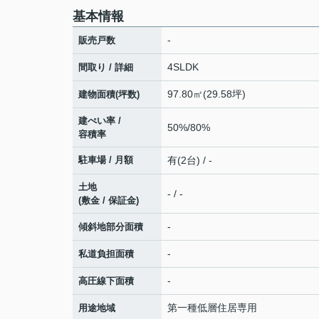
基本情報
-
販売戸数
4SLDK
間取り / 詳細
97.80㎡(29.58坪)
建物面積(坪数)
建ぺい率 /
50%/80%
容積率
駐車場 / 月額
有(2台) / -
土地
- / -
(敷金 / 保証金)
-
傾斜地部分面積
-
私道負担面積
-
高圧線下面積
第一種低層住居専用
用途地域