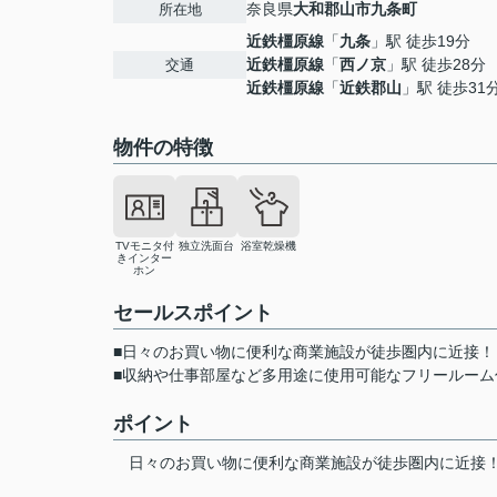
奈良県
大和郡山市
九条町
所在地
近鉄橿原線
「
九条
」駅 徒歩19分
近鉄橿原線
「
西ノ京
」駅 徒歩28分
交通
近鉄橿原線
「
近鉄郡山
」駅 徒歩31
物件の特徴
TVモニタ付
独立洗面台
浴室乾燥機
きインター
ホン
セールスポイント
■日々のお買い物に便利な商業施設が徒歩圏内に近接！
■収納や仕事部屋など多用途に使用可能なフリールーム
ポイント
日々のお買い物に便利な商業施設が徒歩圏内に近接