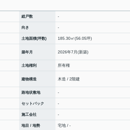
-
総戸数
-
向き
185.30㎡(56.05坪)
土地面積(坪数)
2026年7月(新築)
築年月
所有権
土地権利
木造 / 2階建
建物構造
-
路地状敷地
-
セットバック
-
施工会社
宅地 / -
地目 / 地勢