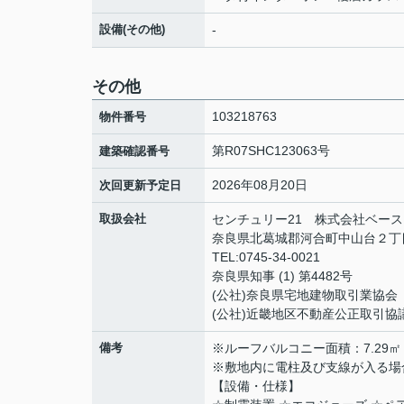
設備(その他)
-
その他
103218763
物件番号
第R07SHC123063号
建築確認番号
2026年08月20日
次回更新予定日
取扱会社
センチュリー21 株式会社ベース
奈良県北葛城郡河合町中山台２丁目
TEL:0745-34-0021
奈良県知事 (1) 第4482号
(公社)奈良県宅地建物取引業協会
(公社)近畿地区不動産公正取引協
備考
※ルーフバルコニー面積：7.29㎡
※敷地内に電柱及び支線が入る場
【設備・仕様】