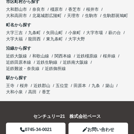
市区町村から探す
大和郡山市
奈良市
橿原市
香芝市
桜井市
大和高田市
北葛城郡広陵町
天理市
生駒市
生駒郡斑鳩町
町名から探す
大字三吉
九条町
矢田山町
小泉町
大字市場
萩の台
大字大福
龍田西
東九条町
大字大野
沿線から探す
近鉄大阪線
和歌山線
関西本線
近鉄橿原線
桜井線
近鉄田原本線
近鉄生駒線
近鉄南大阪線
近鉄難波・奈良線
近鉄御所線
駅から探す
王寺
桜井
近鉄郡山
五位堂
田原本
九条
築山
大和小泉
高田
香芝
センチュリー21 株式会社ベース
0745-34-0021
お問い合わせ