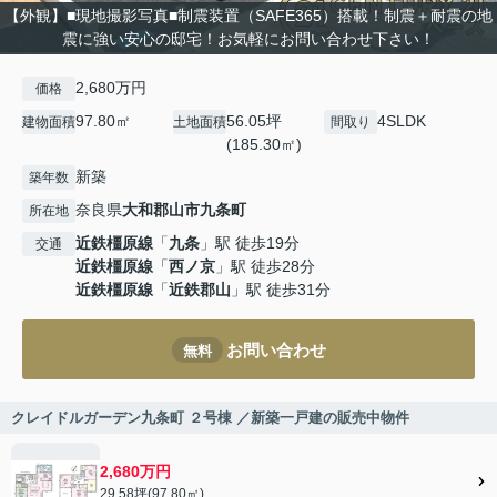
【外観】■現地撮影写真■制震装置（SAFE365）搭載！制震＋耐震の地
震に強い安心の邸宅！お気軽にお問い合わせ下さい！
2,680万円
価格
97.80㎡
56.05坪
4SLDK
建物面積
土地面積
間取り
(185.30㎡)
新築
築年数
奈良県
大和郡山市
九条町
所在地
近鉄橿原線
「
九条
」駅 徒歩19分
交通
近鉄橿原線
「
西ノ京
」駅 徒歩28分
近鉄橿原線
「
近鉄郡山
」駅 徒歩31分
お問い合わせ
無料
クレイドルガーデン九条町 ２号棟 ／新築一戸建の販売中物件
2,680万円
29.58坪(97.80㎡)