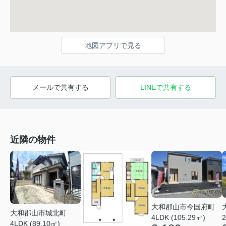
地図アプリで見る
メールで共有する
LINEで共有する
近隣の物件
大和郡山市今国府町
大和郡山市城北町
4LDK (105.29㎡)
2
4LDK (89.10㎡)