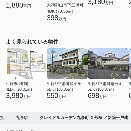
3,180
万円
1,880
大和郡山市下三橋町
万円
4DK (79.38㎡)
398
万円
よく見られている物件
生駒市小明町
生駒郡平群町緑ケ丘５丁目
生駒郡平群町椿台４丁目
4LDK (98.01㎡)
6DK (105.85㎡)
5DK (103.37㎡)
4
3,980
550
698
万円
万円
万円
一覧
九条駅
クレイドルガーデン九条町 ２号棟 ／新築一戸建