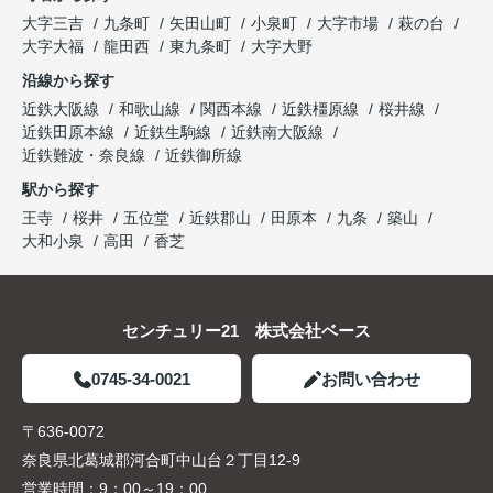
大字三吉
九条町
矢田山町
小泉町
大字市場
萩の台
大字大福
龍田西
東九条町
大字大野
沿線から探す
近鉄大阪線
和歌山線
関西本線
近鉄橿原線
桜井線
近鉄田原本線
近鉄生駒線
近鉄南大阪線
近鉄難波・奈良線
近鉄御所線
駅から探す
王寺
桜井
五位堂
近鉄郡山
田原本
九条
築山
大和小泉
高田
香芝
センチュリー21 株式会社ベース
0745-34-0021
お問い合わせ
〒636-0072
奈良県北葛城郡河合町中山台２丁目12-9
営業時間：
9：00～19：00