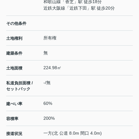
和歌山線
「
香芝
」駅 徒歩18分
近鉄大阪線
「
近鉄下田
」駅 徒歩20分
その他条件
所有権
土地権利
無
建築条件
224.98㎡
土地面積
-/無
私道負担面積 /
セットバック
60%
建ぺい率
200%
容積率
一方(北 公道 8.0m 間口 4.0m)
接道状況