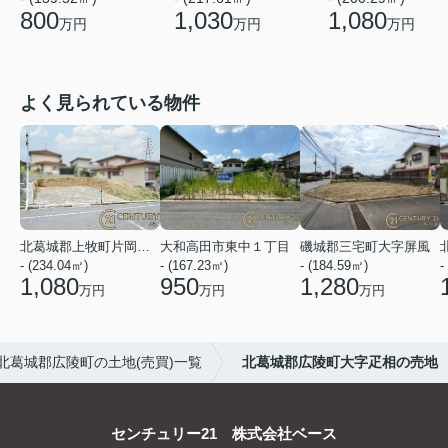
800
1,030
1,080
万円
万円
万円
よく見られている物件
北葛城郡上牧町片岡台１丁目
大和高田市東中１丁目
磯城郡三宅町大字屏風
- (234.04㎡)
- (167.23㎡)
- (184.59㎡)
-
1,080
950
1,280
万円
万円
万円
北葛城郡広陵町の土地(売買)一覧
北葛城郡広陵町大字疋相の売地
センチュリー21 株式会社ベース