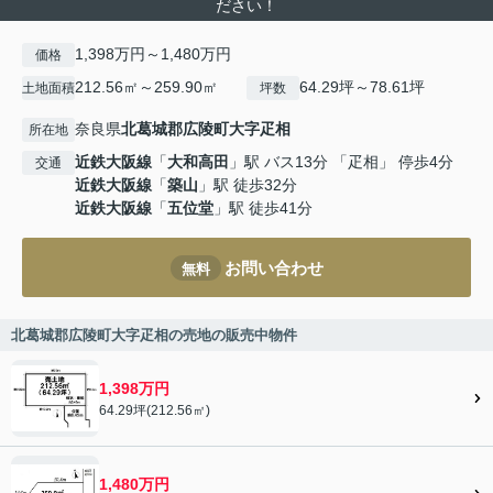
ださい！
1,398万円～1,480万円
価格
212.56㎡～259.90㎡
64.29坪～78.61坪
土地面積
坪数
奈良県
北葛城郡広陵町
大字疋相
所在地
近鉄大阪線
「
大和高田
」駅 バス13分 「疋相」 停歩4分
交通
近鉄大阪線
「
築山
」駅 徒歩32分
近鉄大阪線
「
五位堂
」駅 徒歩41分
お問い合わせ
無料
北葛城郡広陵町大字疋相の売地の販売中物件
1,398万円
64.29坪(212.56㎡)
1,480万円