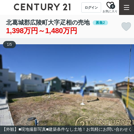
0
ログイン
お気に入り
北葛城郡広陵町大字疋相の売地
募集2
1,398万円～1,480万円
1
/
5
【外観】■現地撮影写真■建築条件なし土地！お気軽にお問い合わせく