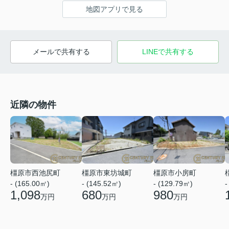
地図アプリで見る
メールで共有する
LINEで共有する
近隣の物件
橿原市西池尻町
橿原市東坊城町
橿原市小房町
- (165.00㎡)
- (145.52㎡)
- (129.79㎡)
-
1,098
680
980
万円
万円
万円