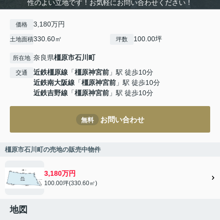
性のよい立地です！お気軽にお問い合わせください！
3,180万円
価格
330.60㎡
100.00坪
土地面積
坪数
奈良県
橿原市
石川町
所在地
近鉄橿原線
「
橿原神宮前
」駅 徒歩10分
交通
近鉄南大阪線
「
橿原神宮前
」駅 徒歩10分
近鉄吉野線
「
橿原神宮前
」駅 徒歩10分
お問い合わせ
無料
橿原市石川町の売地の販売中物件
3,180万円
100.00坪(330.60㎡)
地図