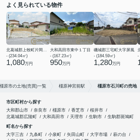
よく見られている物件
北葛城郡上牧町片岡台１丁目
大和高田市東中１丁目
磯城郡三宅町大字屏風
- (234.04㎡)
- (167.23㎡)
- (184.59㎡)
-
1,080
950
1,280
万円
万円
万円
橿原市の土地(売買)一覧
橿原神宮前駅
橿原市石川町の売地
市区町村から探す
大和郡山市
奈良市
橿原市
香芝市
桜井市
北葛城郡広陵町
大和高田市
天理市
生駒市
生駒郡斑鳩町
町名から探す
大字三吉
九条町
小泉町
矢田山町
大字市場
萩の台