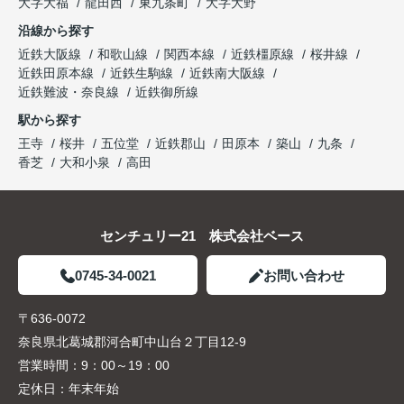
大字大福
龍田西
東九条町
大字大野
沿線から探す
近鉄大阪線
和歌山線
関西本線
近鉄橿原線
桜井線
近鉄田原本線
近鉄生駒線
近鉄南大阪線
近鉄難波・奈良線
近鉄御所線
駅から探す
王寺
桜井
五位堂
近鉄郡山
田原本
築山
九条
香芝
大和小泉
高田
センチュリー21 株式会社ベース
0745-34-0021
お問い合わせ
〒636-0072
奈良県北葛城郡河合町中山台２丁目12-9
営業時間：
9：00～19：00
定休日：
年末年始