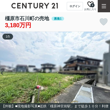
0
ログイン
お気に入り
橿原市石川町の売地
募集1
3,180万円
1
/
5
【外観】■現地撮影写真■近鉄「橿原神宮前駅」まで徒歩１０分！利便