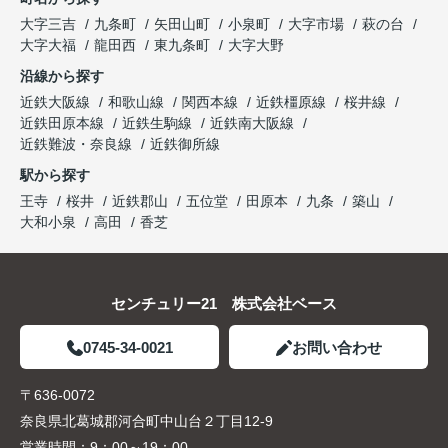
大字三吉
九条町
矢田山町
小泉町
大字市場
萩の台
大字大福
龍田西
東九条町
大字大野
沿線から探す
近鉄大阪線
和歌山線
関西本線
近鉄橿原線
桜井線
近鉄田原本線
近鉄生駒線
近鉄南大阪線
近鉄難波・奈良線
近鉄御所線
駅から探す
王寺
桜井
近鉄郡山
五位堂
田原本
九条
築山
大和小泉
高田
香芝
センチュリー21 株式会社ベース
0745-34-0021
お問い合わせ
〒636-0072
奈良県北葛城郡河合町中山台２丁目12-9
営業時間：
9：00～19：00