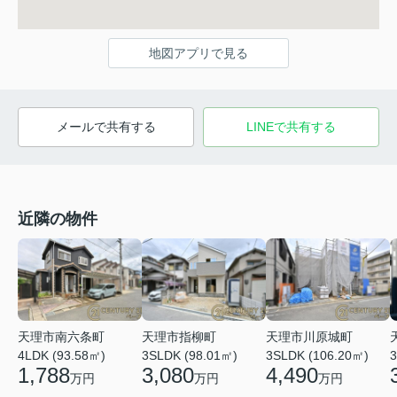
地図アプリで見る
メールで共有する
LINEで共有する
近隣の物件
天理市南六条町
天理市指柳町
天理市川原城町
4LDK (93.58㎡)
3SLDK (98.01㎡)
3SLDK (106.20㎡)
3
1,788
3,080
4,490
万円
万円
万円