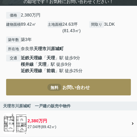
の邸宅です！お気軽にお問い合わせください！
2,380万円
価格
89.42㎡
24.63坪
3LDK
建物面積
土地面積
間取り
(81.43㎡)
築3年
築年数
奈良県
天理市
川原城町
所在地
近鉄天理線
「
天理
」駅 徒歩9分
交通
桜井線
「
天理
」駅 徒歩9分
近鉄天理線
「
前栽
」駅 徒歩25分
お問い合わせ
無料
天理市川原城町 一戸建の販売中物件
2,380万円
27.04坪(89.42㎡)