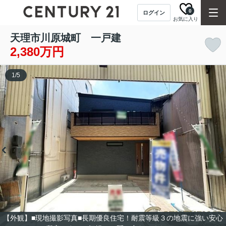
0
ログイン
お気に入り
天理市川原城町 一戸建
2,380万円
1
/
5
【外観】■現地撮影写真■長期優良住宅！耐震等級３の地震に強い安心