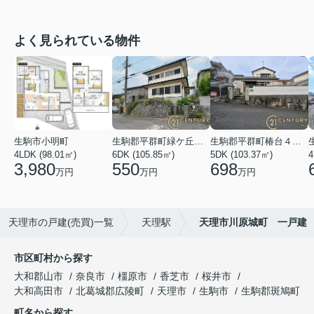
よく見られている物件
生駒市小明町
生駒郡平群町緑ケ丘５丁目
生駒郡平群町椿台４丁目
4LDK (98.01㎡)
6DK (105.85㎡)
5DK (103.37㎡)
4
3,980
550
698
万円
万円
万円
天理市の戸建(売買)一覧
天理駅
天理市川原城町 一戸建
市区町村から探す
大和郡山市
奈良市
橿原市
香芝市
桜井市
大和高田市
北葛城郡広陵町
天理市
生駒市
生駒郡斑鳩町
町名から探す