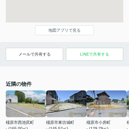
地図アプリで見る
メールで共有する
LINEで共有する
近隣の物件
橿原市西池尻町
橿原市東坊城町
橿原市小房町
- (165.00㎡)
- (145.52㎡)
- (129.79㎡)
-