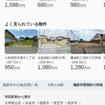
1,098
680
980
万円
万円
万円
よく見られている物件
大和高田市東中１丁目
北葛城郡上牧町片岡台１丁目
磯城郡三宅町大字屏風
- (167.23㎡)
- (234.04㎡)
- (184.59㎡)
-
950
1,080
1,280
万円
万円
万円
橿原市の土地(売買)一覧
大和八木駅
橿原市曽我町の売地
市区町村から探す
大和郡山市
奈良市
橿原市
香芝市
桜井市