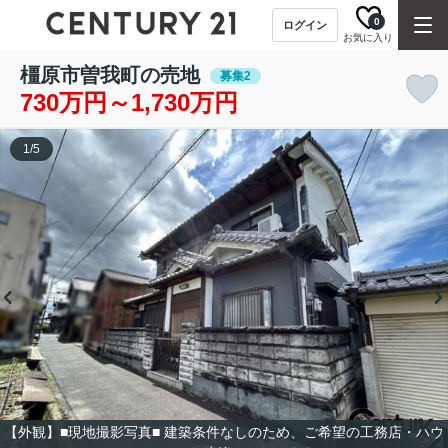
0
ログイン
お気に入り
橿原市曽我町の売地
募集2
730万円～1,730万円
1
/
5
【外観】■現地撮影写真■ 建築条件なしのため、ご希望の工務店・ハウ