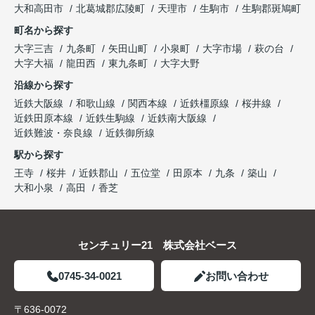
大和高田市
北葛城郡広陵町
天理市
生駒市
生駒郡斑鳩町
町名から探す
大字三吉
九条町
矢田山町
小泉町
大字市場
萩の台
大字大福
龍田西
東九条町
大字大野
沿線から探す
近鉄大阪線
和歌山線
関西本線
近鉄橿原線
桜井線
近鉄田原本線
近鉄生駒線
近鉄南大阪線
近鉄難波・奈良線
近鉄御所線
駅から探す
王寺
桜井
近鉄郡山
五位堂
田原本
九条
築山
大和小泉
高田
香芝
センチュリー21 株式会社ベース
0745-34-0021
お問い合わせ
〒636-0072