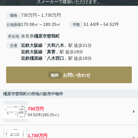
スメーカーで建築いただけます。
730万円～1,730万円
価格
170.08㎡～180.25㎡
51.44坪～54.52坪
土地面積
坪数
奈良県
橿原市
曽我町
所在地
近鉄大阪線
「
大和八木
」駅 徒歩21分
交通
近鉄大阪線
「
真菅
」駅 徒歩18分
近鉄橿原線
「
八木西口
」駅 徒歩18分
お問い合わせ
無料
橿原市曽我町の売地の販売中物件
730万円
54.52坪(180.25㎡)
1,730万円