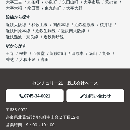
大字三吉
九条町
小泉町
矢田山町
大字市場
萩の台
大字大福
龍田西
東九条町
大字大野
沿線から探す
近鉄大阪線
和歌山線
関西本線
近鉄橿原線
桜井線
近鉄田原本線
近鉄生駒線
近鉄南大阪線
近鉄難波・奈良線
近鉄御所線
駅から探す
王寺
桜井
五位堂
近鉄郡山
田原本
築山
九条
香芝
大和小泉
高田
センチュリー21 株式会社ベース
0745-34-0021
お問い合わせ
〒636-0072
奈良県北葛城郡河合町中山台２丁目12-9
営業時間：
9：00～19：00