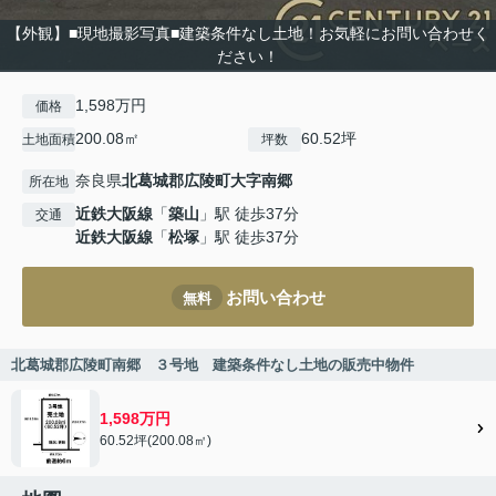
【外観】■現地撮影写真■建築条件なし土地！お気軽にお問い合わせく
ださい！
1,598万円
価格
200.08㎡
60.52坪
土地面積
坪数
奈良県
北葛城郡広陵町
大字南郷
所在地
近鉄大阪線
「
築山
」駅 徒歩37分
交通
近鉄大阪線
「
松塚
」駅 徒歩37分
お問い合わせ
無料
北葛城郡広陵町南郷 ３号地 建築条件なし土地の販売中物件
1,598万円
60.52坪(200.08㎡)