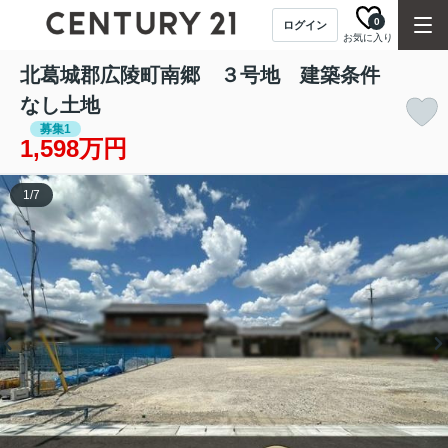
0
ログイン
お気に入り
北葛城郡広陵町南郷 ３号地 建築条件
なし土地
募集1
1,598万円
1
/
7