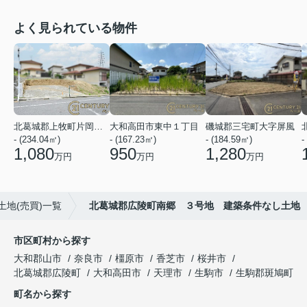
よく見られている物件
北葛城郡上牧町片岡台１丁目
大和高田市東中１丁目
磯城郡三宅町大字屏風
- (234.04㎡)
- (167.23㎡)
- (184.59㎡)
-
1,080
950
1,280
万円
万円
万円
地(売買)一覧
北葛城郡広陵町南郷 ３号地 建築条件なし土地
市区町村から探す
大和郡山市
奈良市
橿原市
香芝市
桜井市
北葛城郡広陵町
大和高田市
天理市
生駒市
生駒郡斑鳩町
町名から探す