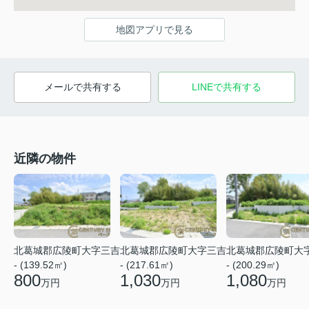
地図アプリで見る
メールで共有する
LINEで共有する
近隣の物件
北葛城郡広陵町大字三吉
北葛城郡広陵町大字三吉
北葛城郡広陵町大
- (139.52㎡)
- (217.61㎡)
- (200.29㎡)
800
1,030
1,080
万円
万円
万円