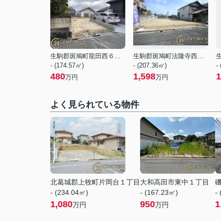
生駒郡斑鳩町龍田西６丁目
生駒郡斑鳩町法隆寺西３丁目
- (174.57㎡)
- (207.36㎡)
-
480
1,598
1
万円
万円
よく見られている物件
北葛城郡上牧町片岡台１丁目
大和高田市東中１丁目
- (234.04㎡)
- (167.23㎡)
-
1,080
950
1
万円
万円