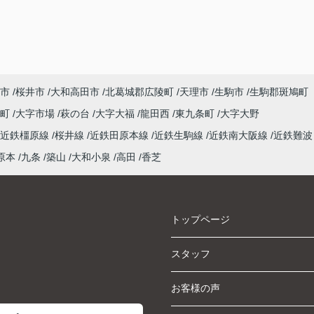
市
桜井市
大和高田市
北葛城郡広陵町
天理市
生駒市
生駒郡斑鳩町
泉町
大字市場
萩の台
大字大福
龍田西
東九条町
大字大野
近鉄橿原線
桜井線
近鉄田原本線
近鉄生駒線
近鉄南大阪線
近鉄難波
原本
九条
築山
大和小泉
高田
香芝
トップページ
スタッフ
お客様の声