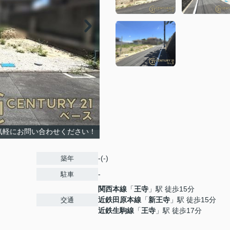
気軽にお問い合わせください！
-(-)
築年
-
駐車
関西本線
「
王寺
」駅 徒歩15分
近鉄田原本線
「
新王寺
」駅 徒歩15分
交通
近鉄生駒線
「
王寺
」駅 徒歩17分