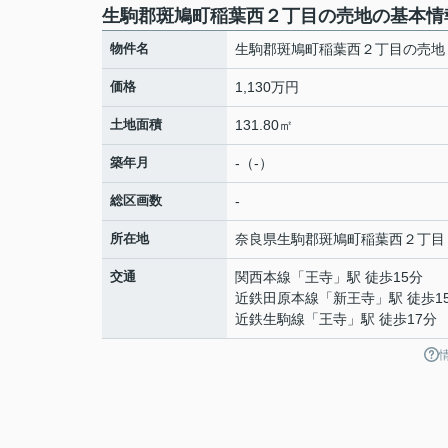
生駒郡斑鳩町稲葉西２丁目の売地の基本情
物件名
生駒郡斑鳩町稲葉西２丁目の売地
価格
1,130万円
土地面積
131.80㎡
築年月
-（-）
総区画数
-
所在地
奈良県
生駒郡斑鳩町
稲葉西
２丁目
交通
関西本線
「
王寺
」駅 徒歩15分
近鉄田原本線
「
新王寺
」駅 徒歩1
近鉄生駒線
「
王寺
」駅 徒歩17分