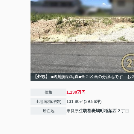
【外観】
■現地撮影写真■全２区画の分譲地です！お
1,130万円
価格
131.80㎡(39.86坪)
土地面積(坪数)
奈良県
生駒郡斑鳩町
稲葉西
２丁目
所在地