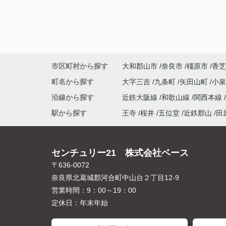
市区町村から探す
大和郡山市
奈良市
橿原市
香芝
町名から探す
大字三吉
九条町
矢田山町
小
沿線から探す
近鉄大阪線
和歌山線
関西本線
駅から探す
王寺
桜井
五位堂
近鉄郡山
田
センチュリー21 株式会社ベース
〒636-0072
奈良県北葛城郡河合町中山台２丁目12-9
営業時間：
9：00～19：00
定休日：
年末年始