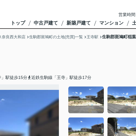
営業時間
トップ
中古戸建て
新築戸建て
マンション
生駒郡斑鳩町稲葉
ス奈良西大和店
生駒郡斑鳩町の土地(売買)一覧
王寺駅
」駅徒歩15分
近鉄生駒線「王寺」駅徒歩17分