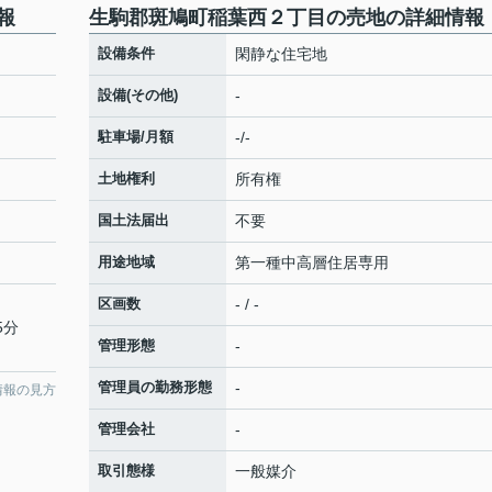
報
生駒郡斑鳩町稲葉西２丁目の売地の詳細情報
設備条件
閑静な住宅地
設備(その他)
-
駐車場/月額
-/-
土地権利
所有権
国土法届出
不要
用途地域
第一種中高層住居専用
区画数
- / -
5分
管理形態
-
管理員の勤務形態
-
情報の見方
管理会社
-
取引態様
一般媒介